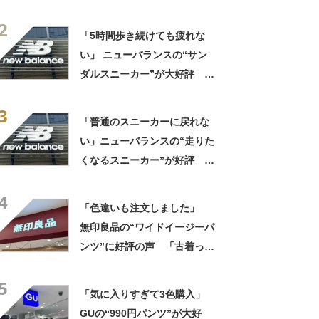
に入る」「マチなしですっき
2
り」「バッグインバッグに
「5時間歩き続けても疲れな
も」
い」 ニューバランスの“サン
ダルスニーカー”が大好評
「スニーカーより涼しく快
3
適」「今までの中で一番足が
「普通のスニーカーに戻れな
楽です」
い」ニューバランスの“走りた
くなるスニーカー”が好評
「3足目」「雲の上を歩くよ
4
う」「自然と前に足が出る」
「色違いも注文しました」
無印良品の“ワイドイージーパ
ンツ”に好評の声 「古着っぽ
い素材感」「薄手で夏もいけ
5
そう」
「気に入りすぎて3色購入」
GUの“990円パンツ”が大好