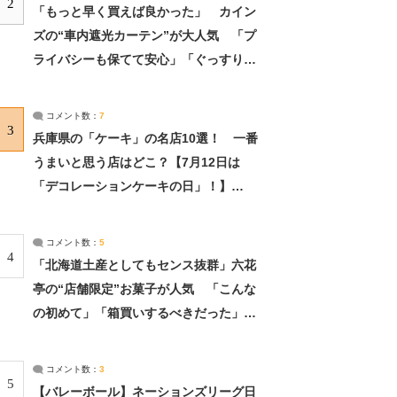
2
「もっと早く買えば良かった」 カイン
ズの“車内遮光カーテン”が大人気 「プ
ライバシーも保てて安心」「ぐっすり眠
れました」（2/2） | ライフ ねとらぼリ
サーチ：2ページ目
コメント数：
7
3
兵庫県の「ケーキ」の名店10選！ 一番
うまいと思う店はどこ？【7月12日は
「デコレーションケーキの日」！】
（2/4） | 兵庫県 ねとらぼリサーチ：2ペ
ージ目
コメント数：
5
4
「北海道土産としてもセンス抜群」六花
亭の“店舗限定”お菓子が人気 「こんな
の初めて」「箱買いするべきだった」
（1/2） | 北海道 ねとらぼリサーチ
コメント数：
3
5
【バレーボール】ネーションズリーグ日