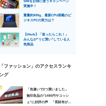
SIMをお得に使うキャンペーン
門メディア
建設×テクノロジーの最前線
実施中！
重量約999g、最新CPU搭載のビ
ジネスPCの実力は？
【iHerb】「迷ったらこれ！」
みんなが"リピ買い"している人
気商品
「ファッション」のアクセスランキ
ング
1
「色違いで2つ買いました」
無印良品の“1490円サコッシ
ュ”に好評の声 「長財布が横