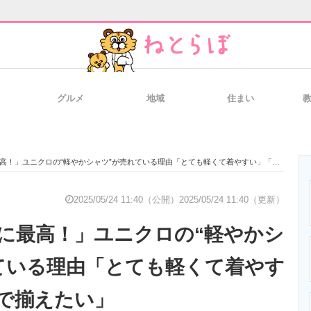
グルメ
地域
住まい
と未来を見通す
スマホと通信の最新トレンド
進化するPCとデ
！」ユニクロの“軽やかシャツ”が売れている理由「とても軽くて着やすい」「色違いで揃えたい」
のいまが分かる
企業ITのトレンドを詳説
経営リーダーの
2025/05/24 11:40（公開）
2025/05/24 11:40（更新）
に最高！」ユニクロの“軽やかシ
T製品の総合サイト
IT製品の技術・比較・事例
製造業のIT導入
ている理由「とても軽くて着やす
で揃えたい」