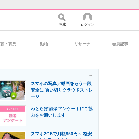
検索
ログイン
教育・育児
動物
リサーチ
会員記事
バイスの未来
好きが集まる 比べて選べる
- PR -
スマホの写真／動画をもう一段
コミュニティ
マーケ×ITの今がよく分かる
安全に 買い切りクラウドストレ
ージ
ねとらぼ 読者アンケートにご協
・活用を支援
力をお願いします
スマホ2GBで月額850円～ 格安