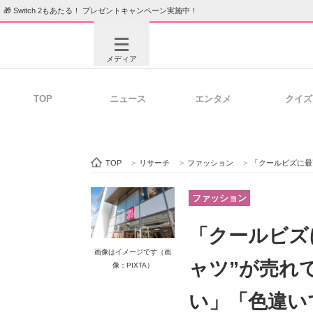
🎁 Switch 2もあたる！ プレゼントキャンペーン実施中！
メディア
TOP
ニュース
エンタメ
クイズ
注目記事を集めた総合ページ
ITの今
TOP
>
リサーチ
>
ファッション
>
「クールビズに最高
ビジネスと働き方のヒント
AI活用
ファッション
「クールビズ
画像はイメージです（画
ITエンジニア向け専門サイト
企業向けI
ャツ”が売れ
像：PIXTA）
い」「色違い