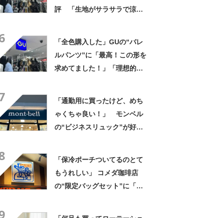
評 「生地がサラサラで涼し
い」「とても楽でスタイルも
6
◎」「シルエットも履き心地
「全色購入した」GUの“バレ
も最高です」
ルパンツ”に「最高！この形を
求めてました！」「理想的な
ダボッと感なのに細く見え
7
る」「スタイル良く見える」
「通勤用に買ったけど、めち
の声
ゃくちゃ良い！」 モンベル
の“ビジネスリュック”が好
評 「615グラムで軽い」
8
「たくさん入る」「満員電車
「保冷ポーチついてるのとて
に乗りやすくなった」
もうれしい」 コメダ珈琲店
の“限定バッグセット”に「ペ
ットボトルを2本突っ込んで出
9
かける」「アイス買って持ち