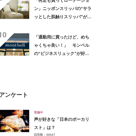
「何足も買ってローテーショ
帰りやすそう」の声
ン」ニッポンスリッパの“サラ
ッとした肌触りスリッパ”が大
好評 「人に知られたくない」
10
「感動しました」
「通勤用に買ったけど、めち
ゃくちゃ良い！」 モンベル
の“ビジネスリュック”が好
評 「615グラムで軽い」
「たくさん入る」「満員電車
に乗りやすくなった」
アンケート
実施中
声が好きな「日本のボーカリ
スト」は？
回答数：49447