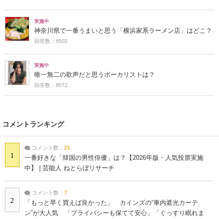
実施中
神奈川県で一番うまいと思う「横浜家系ラーメン店」はどこ？
回答数：8502
実施中
唯一無二の歌声だと思うボーカリストは？
回答数：8072
コメントランキング
コメント数：
21
1
一番好きな「韓国の男性俳優」は？【2026年版・人気投票実施
中】 | 芸能人 ねとらぼリサーチ
コメント数：
7
2
「もっと早く買えば良かった」 カインズの“車内遮光カーテ
ン”が大人気 「プライバシーも保てて安心」「ぐっすり眠れま