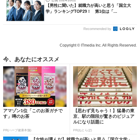
公開 2024/10/22
【男性に聞いた】就職力が高いと思う「国立大
学」ランキングTOP29！ 第1位は「...
Recommended by
Copyright © ITmedia Inc. All Rights Reserved.
今、あなたにオススメ
アマゾン1位「このお茶ガチで
【思わず見ちゃう！】猛暑の東
す」噂のお茶
京、駅の階段が驚きのビジュア
ルになり話題に
PR(ハーブ健康本舗)
PR(ねとらぼ)
【女性が選んだ】就職力が高いと思う「国立大学」