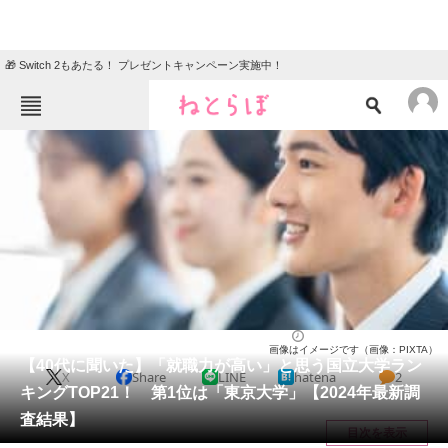
🎁 Switch 2もあたる！ プレゼントキャンペーン実施中！
ねとらぼメニュー
TOP
ニュース
エンタメ
クイズ
グルメ
地域
住まい
教育・育児
動物
リサーチ
大学
2025/05/29 18:10（公開）
画像はイメージです（画像：PIXTA）
会員記事
【40代に聞いた】「就職力が高い」と思う国立大学ラン
X
Share
LINE
hatena
2
キングTOP21！ 第1位は「東京大学」【2024年最新調
メディア
査結果】
目次を表示
注目記事を集めた総合ページ