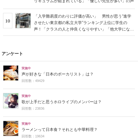
リキュラムが組まれている」「優しい先生が多い」の声
「入学難易度のわりに評価が高い」 男性が思う“進学
10
させたい東京都の私立大学”ランキング上位に学生の
声！「クラスの人と仲良くなりやすい」「他大学にない
学科も」
アンケート
実施中
声が好きな「日本のボーカリスト」は？
回答数：49429
実施中
歌が上手だと思うホロライブのメンバーは？
回答数：23836
実施中
ラーメンって日本食？それとも中華料理？
回答数：19634