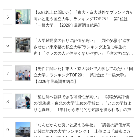
争うレベルの先端設備」の声
【60代以上に聞いた】「東大・京大以外でブランド力が
5
高いと思う国立大学」ランキングTOP25！ 第1位は
「一橋大学」【2026年最新調査結果】
「入学難易度のわりに評価が高い」 男性が思う“進学
6
させたい東京都の私立大学”ランキング上位に学生の
声！「クラスの人と仲良くなりやすい」「他大学にない
学科も」
【男性に聞いた】東大・京大以外で入学してみたい「国
7
立大学」ランキングTOP29！ 第1位は「一橋大学」
【2026年最新調査結果】
「望む所へ就職できる可能性が高い」 就職が高評価
8
の“北海道・東北の大学”上位の学校に→「どこの学校よ
りも真剣」「1年目から専門的な知識を得られる」の声
「なんだかんだ良いと思える学校」 “講義の評価が高
9
い関西地方の大学”ランキング！ 上位には「緻密にカ