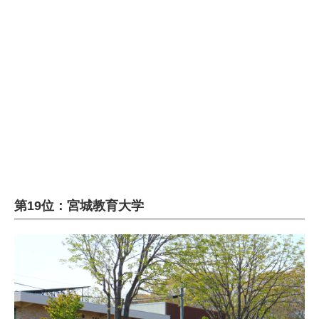
企業向けIT製品の総合サイト
IT製品の技術・比較・事例
製造業のIT導入・活用を支援
モノづくり技術者専門サイト
エレクトロニクス専門サイト
電子設計の基本と応用
エネルギーの専門メディア
第19位：宮城教育大学
建設×テクノロジーの最前線
ちょっと気になるネットの話題