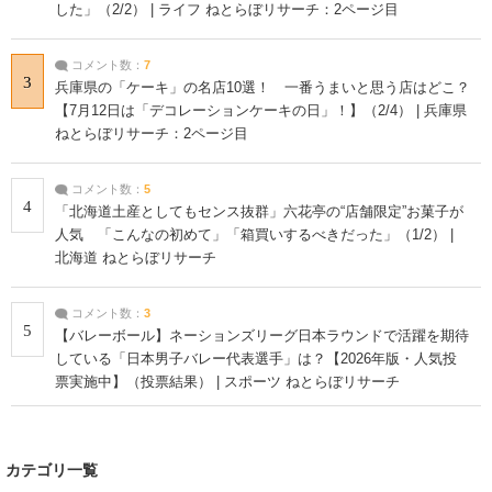
した」（2/2） | ライフ ねとらぼリサーチ：2ページ目
コメント数：
7
3
兵庫県の「ケーキ」の名店10選！ 一番うまいと思う店はどこ？
【7月12日は「デコレーションケーキの日」！】（2/4） | 兵庫県
ねとらぼリサーチ：2ページ目
コメント数：
5
4
「北海道土産としてもセンス抜群」六花亭の“店舗限定”お菓子が
人気 「こんなの初めて」「箱買いするべきだった」（1/2） |
北海道 ねとらぼリサーチ
コメント数：
3
5
【バレーボール】ネーションズリーグ日本ラウンドで活躍を期待
している「日本男子バレー代表選手」は？【2026年版・人気投
票実施中】（投票結果） | スポーツ ねとらぼリサーチ
カテゴリ一覧