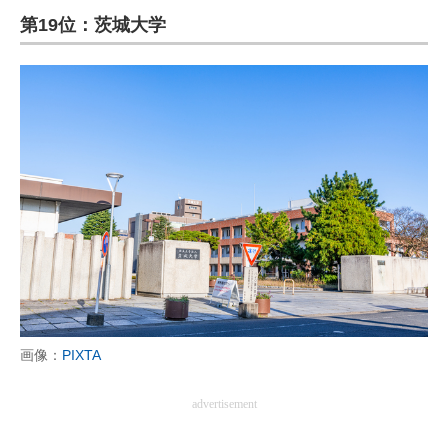
第19位：茨城大学
ITの今と未来を見通す
スマホと通信の最新トレンド
進化するPCとデバイスの未来
好きが集まる 比べて選べる
ビジネスと働き方のヒント
AI活用のいまが分かる
企業ITのトレンドを詳説
経営リーダーのコミュニティ
画像：
PIXTA
マーケ×ITの今がよく分かる
advertisement
ITエンジニア向け専門サイト