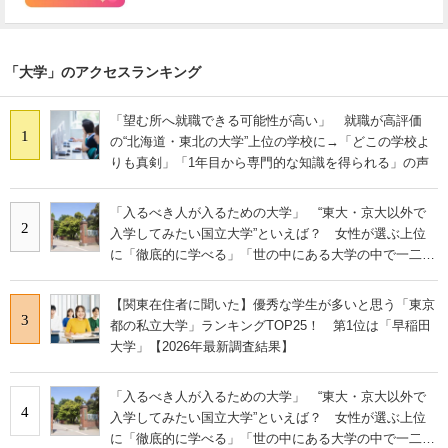
「大学」のアクセスランキング
「望む所へ就職できる可能性が高い」 就職が高評価
1
の“北海道・東北の大学”上位の学校に→「どこの学校よ
りも真剣」「1年目から専門的な知識を得られる」の声
「入るべき人が入るための大学」 “東大・京大以外で
2
入学してみたい国立大学”といえば？ 女性が選ぶ上位
に「徹底的に学べる」「世の中にある大学の中で一二を
争うレベルの先端設備」の声
【関東在住者に聞いた】優秀な学生が多いと思う「東京
3
都の私立大学」ランキングTOP25！ 第1位は「早稲田
大学」【2026年最新調査結果】
「入るべき人が入るための大学」 “東大・京大以外で
4
入学してみたい国立大学”といえば？ 女性が選ぶ上位
に「徹底的に学べる」「世の中にある大学の中で一二を