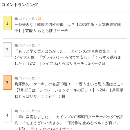
コメントランキング
コメント数：
21
1
一番好きな「韓国の男性俳優」は？【2026年版・人気投票実施
中】 | 芸能人 ねとらぼリサーチ
コメント数：
7
2
「もっと早く買えば良かった」 カインズの“車内遮光カーテ
ン”が大人気 「プライバシーも保てて安心」「ぐっすり眠れま
した」（2/2） | ライフ ねとらぼリサーチ：2ページ目
コメント数：
7
3
兵庫県の「ケーキ」の名店10選！ 一番うまいと思う店はどこ？
【7月12日は「デコレーションケーキの日」！】（2/4） | 兵庫県
ねとらぼリサーチ：2ページ目
コメント数：
4
4
「車に常備しました」 カインズの“1980円クーラーバッグ”が評
判 「ちょうどいい大きさ」「保冷剤を止めるベルトが良い」
（1/5） | ライフ ねとらぼリサーチ