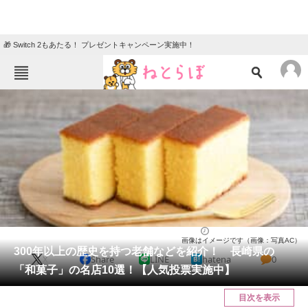
🎁 Switch 2もあたる！ プレゼントキャンペーン実施中！
ねとらぼメニュー
TOP
ニュース
エンタメ
クイズ
グルメ
地域
住まい
教育・育児
動物
リサーチ
長崎県
2025/05/26 15:30（公開）
画像はイメージです（画像：写真AC）
会員記事
300年以上の歴史を持つ老舗などを紹介！ 長崎県の
X
Share
LINE
hatena
0
「和菓子」の名店10選！【人気投票実施中】
メディア
目次を表示
注目記事を集めた総合ページ