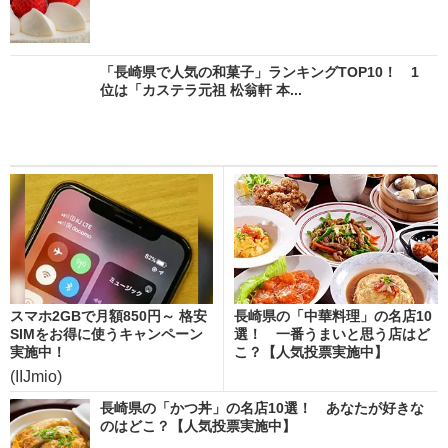
「長崎県で人気の和菓子」ランキングTOP10！ 1
位は「カステラ元祖 松翁軒 本...
スマホ2GBで月額850円～ 格安
長崎県の「中華料理」の名店10
SIMをお得に使うキャンペーン
選！ 一番うまいと思う店はど
実施中！
こ？【人気投票実施中】
(IIJmio)
長崎県の「かつ丼」の名店10選！ あなたが好きな
のはどこ？【人気投票実施中】