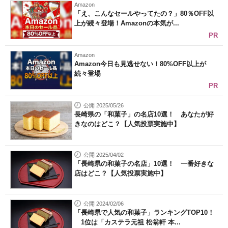
Amazon
「え、こんなセールやってたの？」80％OFF以
上が続々登場！Amazonの本気が...
PR
Amazon
Amazon今日も見逃せない！80%OFF以上が
続々登場
PR
公開 2025/05/26
長崎県の「和菓子」の名店10選！ あなたが好
きなのはどこ？【人気投票実施中】
公開 2025/04/02
「長崎県の和菓子の名店」10選！ 一番好きな
店はどこ？【人気投票実施中】
公開 2024/02/06
「長崎県で人気の和菓子」ランキングTOP10！
1位は「カステラ元祖 松翁軒 本...