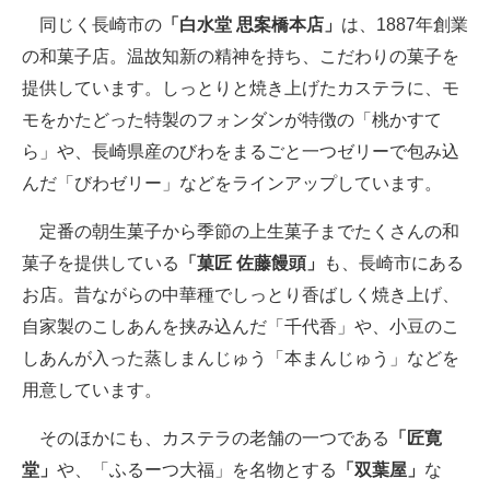
同じく長崎市の
「白水堂 思案橋本店」
は、1887年創業
の和菓子店。温故知新の精神を持ち、こだわりの菓子を
提供しています。しっとりと焼き上げたカステラに、モ
モをかたどった特製のフォンダンが特徴の「桃かすて
ら」や、長崎県産のびわをまるごと一つゼリーで包み込
んだ「びわゼリー」などをラインアップしています。
定番の朝生菓子から季節の上生菓子までたくさんの和
菓子を提供している
「菓匠 佐藤饅頭」
も、長崎市にある
お店。昔ながらの中華種でしっとり香ばしく焼き上げ、
自家製のこしあんを挟み込んだ「千代香」や、小豆のこ
しあんが入った蒸しまんじゅう「本まんじゅう」などを
用意しています。
そのほかにも、カステラの老舗の一つである
「匠寛
堂」
や、「ふるーつ大福」を名物とする
「双葉屋」
な