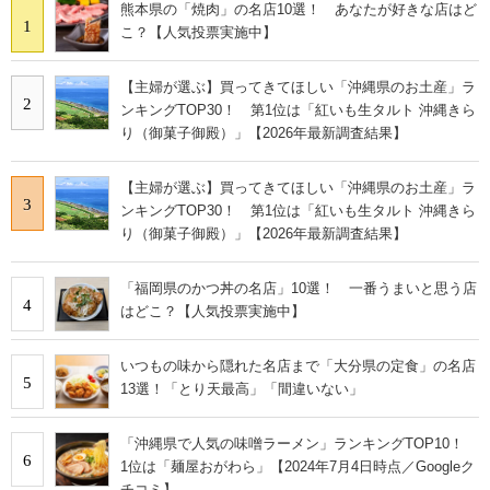
熊本県の「焼肉」の名店10選！ あなたが好きな店はど
1
こ？【人気投票実施中】
【主婦が選ぶ】買ってきてほしい「沖縄県のお土産」ラ
2
ンキングTOP30！ 第1位は「紅いも生タルト 沖縄きら
り（御菓子御殿）」【2026年最新調査結果】
【主婦が選ぶ】買ってきてほしい「沖縄県のお土産」ラ
3
ンキングTOP30！ 第1位は「紅いも生タルト 沖縄きら
り（御菓子御殿）」【2026年最新調査結果】
「福岡県のかつ丼の名店」10選！ 一番うまいと思う店
4
はどこ？【人気投票実施中】
いつもの味から隠れた名店まで「大分県の定食」の名店
5
13選！「とり天最高」「間違いない」
「沖縄県で人気の味噌ラーメン」ランキングTOP10！
6
1位は「麺屋おがわら」【2024年7月4日時点／Googleク
チコミ】