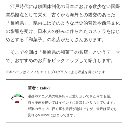
江戸時代には鎖国体制化の日本における数少ない国際
ITの今と未来を見通す
貿易拠点として栄え、古くから海外との親交のあった
「長崎県」。県内にはそのような歴史的背景や西洋文化
スマホと通信の最新トレンド
の影響を受け、日本人の好みに作られたカステラをはじ
進化するPCとデバイスの未来
めとする「和菓子」の名店がたくさんあります。
好きが集まる 比べて選べる
そこで今回は「長崎県の和菓子の名店」というテーマ
で、おすすめのお店をピックアップして紹介します。
ビジネスと働き方のヒント
※本ページはアフィリエイトプログラムによる収益を得ています
AI活用のいまが分かる
企業ITのトレンドを詳説
筆者：zakki
漫画やアニメ系の職を転々と渡り歩いてきた何でも屋。
経営リーダーのコミュニティ
時々漫画を描いてはイベントに参加したりもしています。
邦楽のライブに行く事や旅行が趣味ですが、最近は家でも
マーケ×ITの今がよく分かる
見れるVTuberにはまってます。
ITエンジニア向け専門サイト