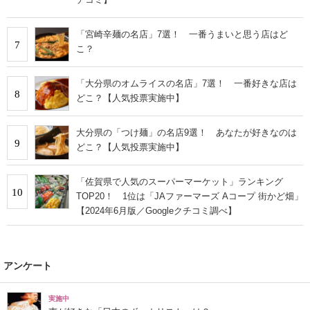
「宮崎辛麺の名店」7選！ 一番うまいと思う店はど
7
こ？
「大分県のオムライスの名店」7選！ 一番好きな店は
8
どこ？【人気投票実施中】
大分県の「つけ麺」の名店9選！ あなたが好きなのは
9
どこ？【人気投票実施中】
「佐賀県で人気のスーパーマーケット」ランキング
10
TOP20！ 1位は「JAファーマーズ Aコープ 街かど畑」
【2024年6月版／Googleクチコミ調べ】
アンケート
実施中