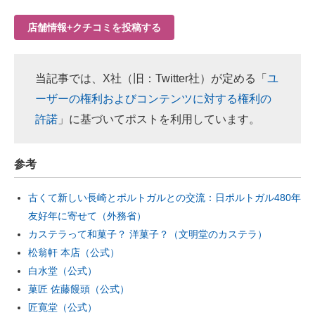
店舗情報+クチコミを投稿する
当記事では、X社（旧：Twitter社）が定める「
ユ
ーザーの権利およびコンテンツに対する権利の
許諾
」に基づいてポストを利用しています。
参考
古くて新しい長崎とポルトガルとの交流：日ポルトガル480年
友好年に寄せて（外務省）
カステラって和菓子？ 洋菓子？（文明堂のカステラ）
松翁軒 本店（公式）
白水堂（公式）
菓匠 佐藤饅頭（公式）
匠寛堂（公式）