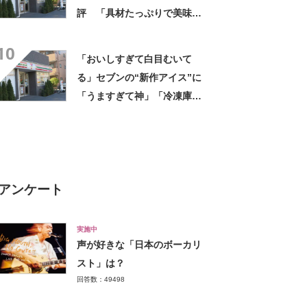
評 「具材たっぷりで美味し
い」「買う以外の選択肢な
10
い」
「おいしすぎて白目むいて
る」セブンの“新作アイス”に
「うますぎて神」「冷凍庫に
入るだけ買い込もうかし
ら…」「シャリシャリがおい
しい」の声
アンケート
実施中
声が好きな「日本のボーカリ
スト」は？
回答数：49498