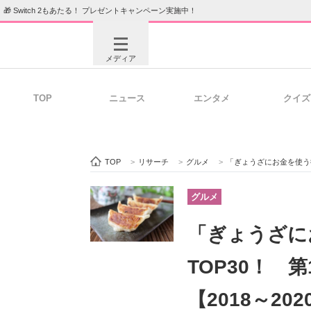
🎁 Switch 2もあたる！ プレゼントキャンペーン実施中！
メディア
TOP
ニュース
エンタメ
クイズ
注目記事を集めた総合ページ
ITの今
TOP
>
リサーチ
>
グルメ
>
「ぎょうざにお金を使う街
ビジネスと働き方のヒント
AI活用
グルメ
「ぎょうざに
ITエンジニア向け専門サイト
企業向けI
TOP30！ 
【2018～20