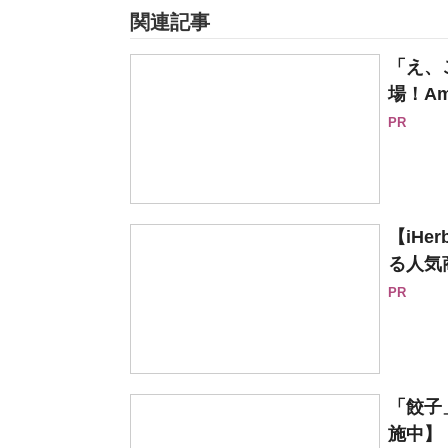
関連記事
「え、
場！Am
PR
【iH
る人気
PR
「餃子
施中】