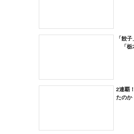
「餃子
「栃木
2連覇
たのか