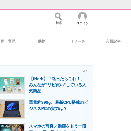
検索
ログイン
教育・育児
動物
リサーチ
会員記事
バイスの未来
好きが集まる 比べて選べる
- PR -
【iHerb】「迷ったらこれ！」
コミュニティ
マーケ×ITの今がよく分かる
みんなが"リピ買い"している人
気商品
重量約999g、最新CPU搭載のビ
・活用を支援
ジネスPCの実力は？
スマホの写真／動画をもう一段