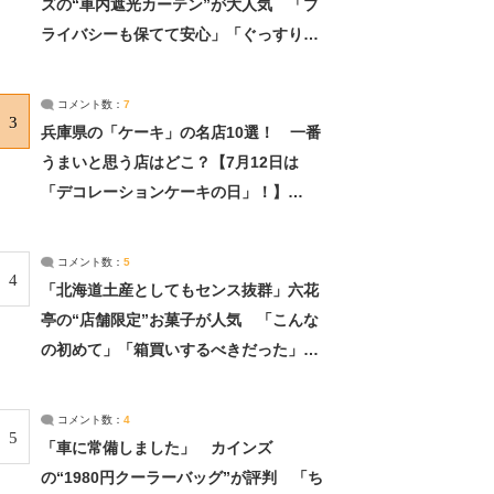
ズの“車内遮光カーテン”が大人気 「プ
ライバシーも保てて安心」「ぐっすり眠
れました」（2/2） | ライフ ねとらぼリ
サーチ：2ページ目
コメント数：
7
3
兵庫県の「ケーキ」の名店10選！ 一番
うまいと思う店はどこ？【7月12日は
「デコレーションケーキの日」！】
（2/4） | 兵庫県 ねとらぼリサーチ：2ペ
ージ目
コメント数：
5
4
「北海道土産としてもセンス抜群」六花
亭の“店舗限定”お菓子が人気 「こんな
の初めて」「箱買いするべきだった」
（1/2） | 北海道 ねとらぼリサーチ
コメント数：
4
5
「車に常備しました」 カインズ
の“1980円クーラーバッグ”が評判 「ち