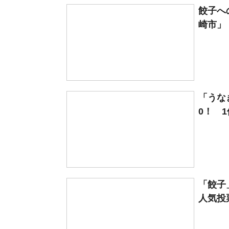
餃子へ
崎市」【
「うな
0！ 1
「餃子
人気投