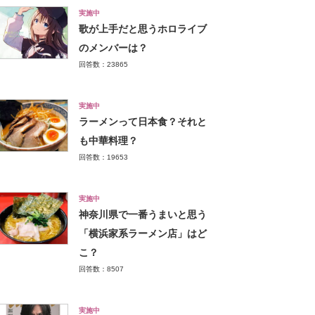
実施中
歌が上手だと思うホロライブ
のメンバーは？
回答数：23865
実施中
ラーメンって日本食？それと
も中華料理？
回答数：19653
実施中
神奈川県で一番うまいと思う
「横浜家系ラーメン店」はど
こ？
回答数：8507
実施中