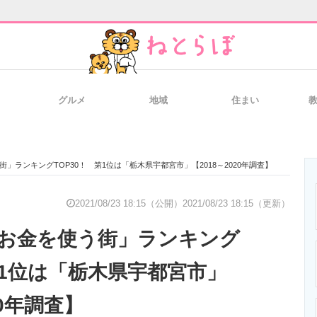
グルメ
地域
住まい
と未来を見通す
スマホと通信の最新トレンド
進化するPCとデ
」ランキングTOP30！ 第1位は「栃木県宇都宮市」【2018～2020年調査】
のいまが分かる
企業ITのトレンドを詳説
経営リーダーの
2021/08/23 18:15（公開）
2021/08/23 18:15（更新）
お金を使う街」ランキング
T製品の総合サイト
IT製品の技術・比較・事例
製造業のIT導入
第1位は「栃木県宇都宮市」
20年調査】