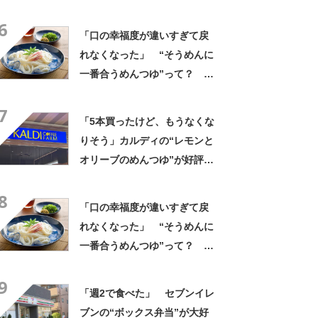
キ宮」【2026年最新調査結
6
果】
「口の幸福度が違いすぎて戻
れなくなった」 “そうめんに
一番合うめんつゆ”って？ ラ
ンキング上位に集まった声！
7
「みんな使ってみてほしい」
「5本買ったけど、もうなくな
「一押し」
りそう」カルディの“レモンと
オリーブのめんつゆ”が好評
「このつゆを摂取したいから
8
そうめんを食べてる」「食欲
「口の幸福度が違いすぎて戻
のない時でもコレで食べられ
れなくなった」 “そうめんに
る」
一番合うめんつゆ”って？ ラ
ンキング上位に集まった声！
9
「みんな使ってみてほしい」
「週2で食べた」 セブンイレ
「一押し」
ブンの“ボックス弁当”が大好