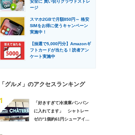
安全に 買い切りクラウドストレ
門メディア
建設×テクノロジーの最前線
ージ
スマホ2GBで月額850円～ 格安
SIMをお得に使うキャンペーン
実施中！
【抽選で5,000円分】Amazonギ
フトカードが当たる！読者アン
ケート実施中
「グルメ」のアクセスランキング
1
「好きすぎて冷凍庫パンパン
に入れてます」 シャトレー
ゼの“1個約61円シューアイ
ス”が好評 「生地とバニラア