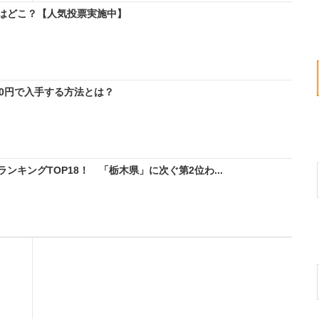
はどこ？【人気投票実施中】
料0円で入手する方法とは？
キングTOP18！ 「栃木県」に次ぐ第2位わ...