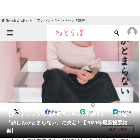
🎁 Switch 2もあたる！ プレゼントキャンペーン実施中！
ねとらぼメニュー
TOP
ニュース
エンタメ
クイズ
グルメ
地域
住まい
教育・育児
動物
リサーチ
音楽
2021/09/04 19:35（公開）
X
Share
LINE
hatena
会員記事
【杏里】シングル曲人気ランキングTOP4３！ 1位は
「悲しみがとまらない」に決定！【2021年最新投票結
メディア
目次を表示
果】
注目記事を集めた総合ページ