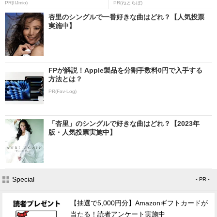
PR(IIJmio)
PR(ねとらぼ)
杏里のシングルで一番好きな曲はどれ？【人気投票
実施中】
FPが解説！Apple製品を分割手数料0円で入手する
方法とは？
PR(Fav-Log)
「杏里」のシングルで好きな曲はどれ？【2023年
版・人気投票実施中】
Special
- PR -
【抽選で5,000円分】Amazonギフトカードが
当たる！読者アンケート実施中