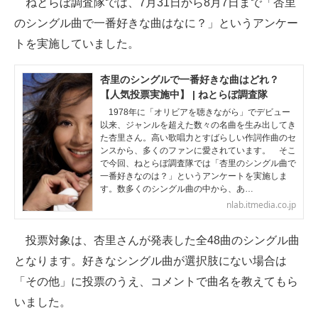
ねとらぼ調査隊では、7月31日から8月7日まで「杏里
のシングル曲で一番好きな曲はなに？」というアンケー
ITの今と未来を見通す
トを実施していました。
スマホと通信の最新トレンド
杏里のシングルで一番好きな曲はどれ？
進化するPCとデバイスの未来
【人気投票実施中】 | ねとらぼ調査隊
1978年に「オリビアを聴きながら」でデビュー
好きが集まる 比べて選べる
以来、ジャンルを超えた数々の名曲を生み出してき
た杏里さん。高い歌唱力とすばらしい作詞作曲のセ
ンスから、多くのファンに愛されています。 そこ
ビジネスと働き方のヒント
で今回、ねとらぼ調査隊では「杏里のシングル曲で
一番好きなのは？」というアンケートを実施しま
AI活用のいまが分かる
す。数多くのシングル曲の中から、あ…
nlab.itmedia.co.jp
企業ITのトレンドを詳説
投票対象は、杏里さんが発表した全48曲のシングル曲
経営リーダーのコミュニティ
となります。好きなシングル曲が選択肢にない場合は
マーケ×ITの今がよく分かる
「その他」に投票のうえ、コメントで曲名を教えてもら
いました。
ITエンジニア向け専門サイト