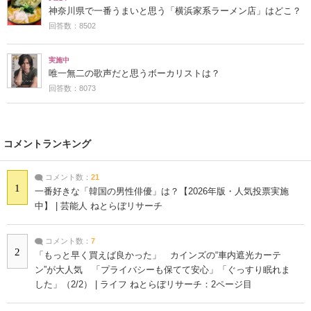
神奈川県で一番うまいと思う「横浜家系ラーメン店」はどこ？
回答数：8502
実施中
唯一無二の歌声だと思うボーカリストは？
回答数：8073
コメントランキング
コメント数：
21
1
一番好きな「韓国の男性俳優」は？【2026年版・人気投票実施
中】 | 芸能人 ねとらぼリサーチ
コメント数：
7
2
「もっと早く買えば良かった」 カインズの“車内遮光カーテ
ン”が大人気 「プライバシーも保てて安心」「ぐっすり眠れま
した」（2/2） | ライフ ねとらぼリサーチ：2ページ目