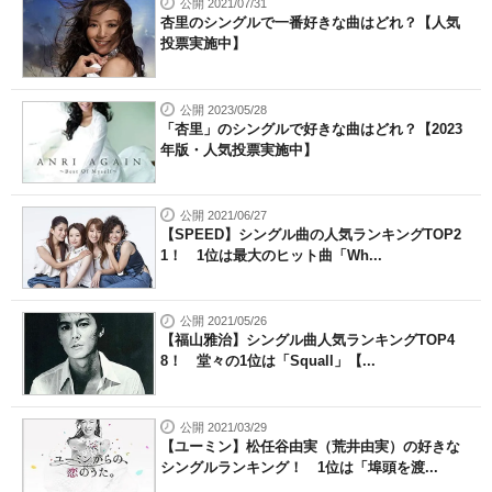
公開 2021/07/31
杏里のシングルで一番好きな曲はどれ？【人気
投票実施中】
公開 2023/05/28
「杏里」のシングルで好きな曲はどれ？【2023
年版・人気投票実施中】
公開 2021/06/27
【SPEED】シングル曲の人気ランキングTOP2
1！ 1位は最大のヒット曲「Wh...
公開 2021/05/26
【福山雅治】シングル曲人気ランキングTOP4
8！ 堂々の1位は「Squall」【...
公開 2021/03/29
【ユーミン】松任谷由実（荒井由実）の好きな
シングルランキング！ 1位は「埠頭を渡...