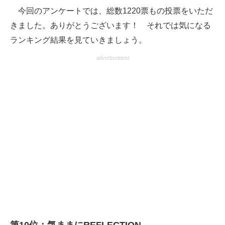
今回のアンケートでは、総数1220票もの投票をいただ
企業向けIT製品の総合サイト
きました。ありがとうございます！ それでは気になる
IT製品の技術・比較・事例
ランキング結果を見ていきましょう。
製造業のIT導入・活用を支援
advertisement
モノづくり技術者専門サイト
エレクトロニクス専門サイト
電子設計の基本と応用
エネルギーの専門メディア
建設×テクノロジーの最前線
ちょっと気になるネットの話題