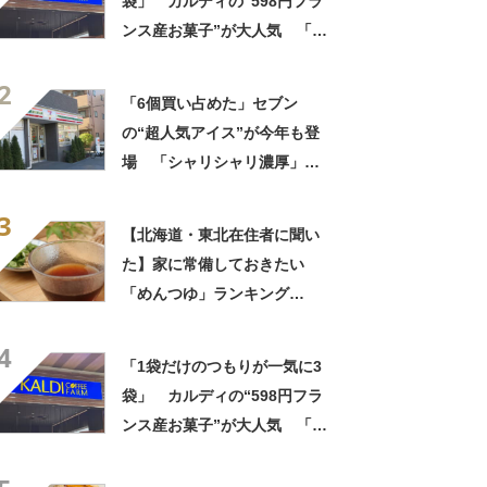
袋」 カルディの“598円フラ
ンス産お菓子”が大人気 「デ
パ地下スイーツに負けぬ美味
2
しさ」「飲み物の相棒にバッ
「6個買い占めた」セブン
チリ」【実食レビュー】
の“超人気アイス”が今年も登
場 「シャリシャリ濃厚」
「ちょーーーうまい」「箱で
3
欲しいよこれ」「喫茶店で出
【北海道・東北在住者に聞い
てきてもおかしくない」
た】家に常備しておきたい
「めんつゆ」ランキング
TOP18！ 第1位は「めんつ
4
ゆ（ヤマキ）」【2026年最新
「1袋だけのつもりが一気に3
調査結果】
袋」 カルディの“598円フラ
ンス産お菓子”が大人気 「デ
パ地下スイーツに負けぬ美味
しさ」「飲み物の相棒にバッ