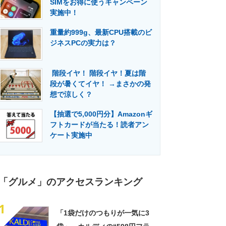
SIMをお得に使うキャンペーン
門メディア
建設×テクノロジーの最前線
実施中！
重量約999g、最新CPU搭載のビ
ジネスPCの実力は？
階段イヤ！ 階段イヤ！夏は階
段が暑くてイヤ！ →まさかの発
想で涼しく？
【抽選で5,000円分】Amazonギ
フトカードが当たる！読者アン
ケート実施中
「グルメ」のアクセスランキング
1
「1袋だけのつもりが一気に3