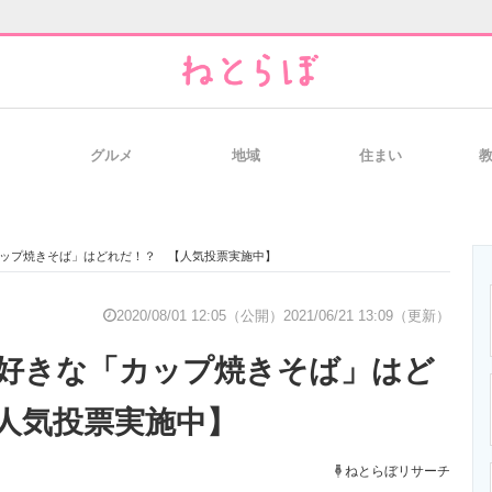
グルメ
地域
住まい
と未来を見通す
スマホと通信の最新トレンド
進化するPCとデ
ップ焼きそば」はどれだ！？ 【人気投票実施中】
のいまが分かる
企業ITのトレンドを詳説
経営リーダーの
2020/08/01 12:05（公開）
2021/06/21 13:09（更新）
好きな「カップ焼きそば」はど
T製品の総合サイト
IT製品の技術・比較・事例
製造業のIT導入
人気投票実施中】
ねとらぼリサーチ