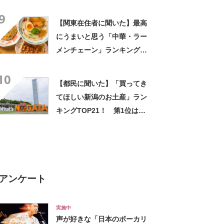
ッツ”が人気！ 「オシャレな
9
味！」「甘しょっぱくておい
【関東在住者に聞いた】最高
しい！」
にうまいと思う「中華・ラー
メンチェーン」ランキング
TOP23！ 第1位は「一風
10
堂」【2026年最新調査結果】
【都民に聞いた】「買ってき
てほしい新潟のお土産」ラン
キングTOP21！ 第1位は
「笹だんご（田中屋本店）」
【2026年最新調査結果】
アンケート
実施中
声が好きな「日本のボーカリ