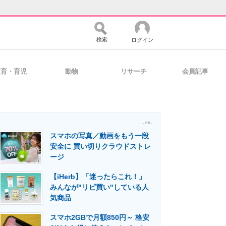
検索
ログイン
教育・育児
動物
リサーチ
会員記事
バイスの未来
好きが集まる 比べて選べる
- PR -
スマホの写真／動画をもう一段
コミュニティ
マーケ×ITの今がよく分かる
安全に 買い切りクラウドストレ
ージ
【iHerb】「迷ったらこれ！」
・活用を支援
みんなが"リピ買い"している人
気商品
スマホ2GBで月額850円～ 格安