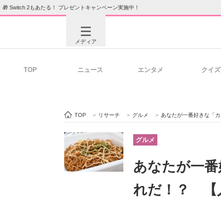
🎁 Switch 2もあたる！ プレゼントキャンペーン実施中！
メディア
TOP
ニュース
エンタメ
クイズ
注目記事を集めた総合ページ
ITの今
TOP
>
リサーチ
>
グルメ
>
あなたが一番好きな「カ
ビジネスと働き方のヒント
AI活用
グルメ
あなたが一番
ITエンジニア向け専門サイト
企業向けI
れだ！？ 【