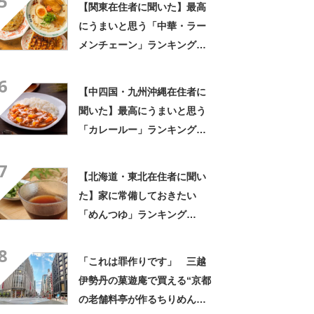
5
【関東在住者に聞いた】最高
チリ」【実食レビュー】
にうまいと思う「中華・ラー
メンチェーン」ランキング
TOP23！ 第1位は「一風
6
堂」【2026年最新調査結果】
【中四国・九州沖縄在住者に
聞いた】最高にうまいと思う
「カレールー」ランキング
TOP23！ 第1位は「ジャワ
7
カレー（ハウス食品）」
【北海道・東北在住者に聞い
【2026年最新調査結果】
た】家に常備しておきたい
「めんつゆ」ランキング
TOP18！ 第1位は「めんつ
8
ゆ（ヤマキ）」【2026年最新
「これは罪作りです」 三越
調査結果】
伊勢丹の菓遊庵で買える“京都
の老舗料亭が作るちりめんナ