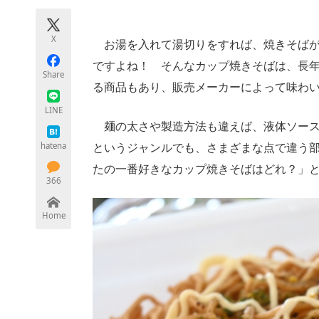
モノづくり技術者専門サイト
エレクトロ
X
お湯を入れて湯切りをすれば、焼きそばが
ですよね！ そんなカップ焼きそばは、長
Share
ちょっと気になるネットの話題
る商品もあり、販売メーカーによって味わ
LINE
麺の太さや製造方法も違えば、液体ソース
hatena
というジャンルでも、さまざまな点で違う
たの一番好きなカップ焼きそばはどれ？」
366
Home