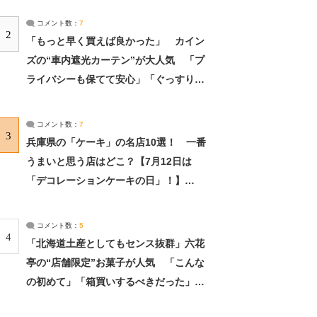
コメント数：
7
2
「もっと早く買えば良かった」 カイン
ズの“車内遮光カーテン”が大人気 「プ
ライバシーも保てて安心」「ぐっすり眠
れました」（2/2） | ライフ ねとらぼリ
サーチ：2ページ目
コメント数：
7
3
兵庫県の「ケーキ」の名店10選！ 一番
うまいと思う店はどこ？【7月12日は
「デコレーションケーキの日」！】
（2/4） | 兵庫県 ねとらぼリサーチ：2ペ
ージ目
コメント数：
5
4
「北海道土産としてもセンス抜群」六花
亭の“店舗限定”お菓子が人気 「こんな
の初めて」「箱買いするべきだった」
（1/2） | 北海道 ねとらぼリサーチ