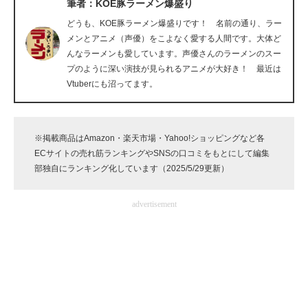
筆者：KOE豚ラーメン爆盛り
企業向けIT製品の総合サイト
どうも、KOE豚ラーメン爆盛りです！ 名前の通り、ラー
メンとアニメ（声優）をこよなく愛する人間です。大体ど
IT製品の技術・比較・事例
んなラーメンも愛しています。声優さんのラーメンのスー
プのように深い演技が見られるアニメが大好き！ 最近は
製造業のIT導入・活用を支援
Vtuberにも沼ってます。
モノづくり技術者専門サイト
エレクトロニクス専門サイト
※掲載商品はAmazon・楽天市場・Yahoo!ショッピングなど各
ECサイトの売れ筋ランキングやSNSの口コミをもとにして編集
電子設計の基本と応用
部独自にランキング化しています（2025/5/29更新）
エネルギーの専門メディア
advertisement
建設×テクノロジーの最前線
ちょっと気になるネットの話題