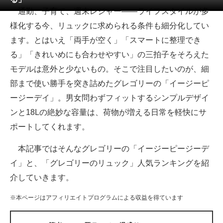
通勤、子育て、週末レジャー――ライフスタイルが多
ITの今と未来を見通す
様化する今、リュックに求められる条件も細分化してい
ます。とはいえ「両手が空く」「スマートに整理でき
スマホと通信の最新トレンド
る」「きれいめにも合わせやすい」の三拍子をそろえた
進化するPCとデバイスの未来
モデルは意外と少ないもの。そこで注目したいのが、細
部まで使い勝手を突き詰めたグレゴリーの「イージーピ
好きが集まる 比べて選べる
ージーデイ」。男女問わずフィットするシンプルデザイ
ビジネスと働き方のヒント
ンと18Lの絶妙な容量は、荷物が増える日常を軽快にサ
ポートしてくれます。
AI活用のいまが分かる
本記事ではそんなグレゴリーの「イージーピージーデ
企業ITのトレンドを詳説
イ」と、「グレゴリーのリュック」人気ランキングを紹
経営リーダーのコミュニティ
介していきます。
マーケ×ITの今がよく分かる
※本ページはアフィリエイトプログラムによる収益を得ています
ITエンジニア向け専門サイト