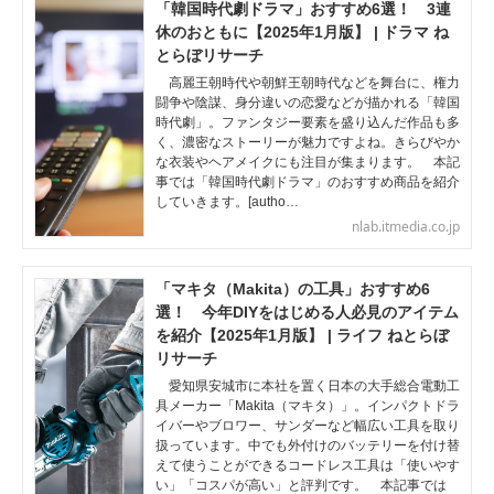
「韓国時代劇ドラマ」おすすめ6選！ 3連
休のおともに【2025年1月版】 | ドラマ ね
とらぼリサーチ
高麗王朝時代や朝鮮王朝時代などを舞台に、権力
闘争や陰謀、身分違いの恋愛などが描かれる「韓国
時代劇」。ファンタジー要素を盛り込んだ作品も多
く、濃密なストーリーが魅力ですよね。きらびやか
な衣装やヘアメイクにも注目が集まります。 本記
事では「韓国時代劇ドラマ」のおすすめ商品を紹介
していきます。[autho…
nlab.itmedia.co.jp
「マキタ（Makita）の工具」おすすめ6
選！ 今年DIYをはじめる人必見のアイテム
を紹介【2025年1月版】 | ライフ ねとらぼ
リサーチ
愛知県安城市に本社を置く日本の大手総合電動工
具メーカー「Makita（マキタ）」。インパクトドラ
イバーやブロワー、サンダーなど幅広い工具を取り
扱っています。中でも外付けのバッテリーを付け替
えて使うことができるコードレス工具は「使いやす
い」「コスパが高い」と評判です。 本記事では