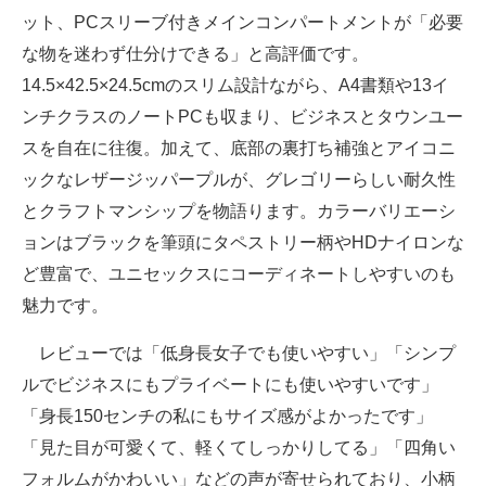
ット、PCスリーブ付きメインコンパートメントが「必要
な物を迷わず仕分けできる」と高評価です。
14.5×42.5×24.5cmのスリム設計ながら、A4書類や13イ
ンチクラスのノートPCも収まり、ビジネスとタウンユー
スを自在に往復。加えて、底部の裏打ち補強とアイコニ
ックなレザージッパープルが、グレゴリーらしい耐久性
とクラフトマンシップを物語ります。カラーバリエーシ
ョンはブラックを筆頭にタペストリー柄やHDナイロンな
ど豊富で、ユニセックスにコーディネートしやすいのも
魅力です。
レビューでは「低身長女子でも使いやすい」「シンプ
ルでビジネスにもプライベートにも使いやすいです」
「身長150センチの私にもサイズ感がよかったです」
「見た目が可愛くて、軽くてしっかりしてる」「四角い
フォルムがかわいい」などの声が寄せられており、小柄