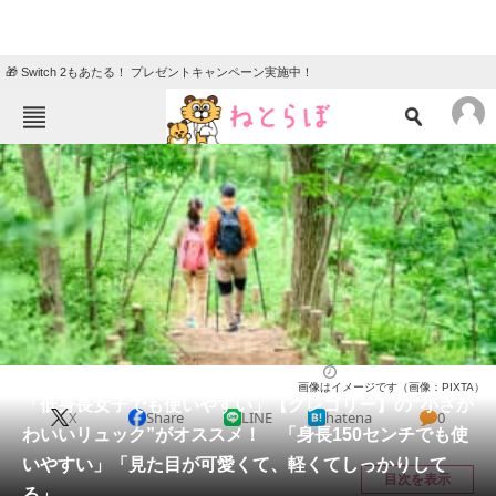
🎁 Switch 2もあたる！ プレゼントキャンペーン実施中！
ねとらぼメニュー
TOP
ニュース
エンタメ
クイズ
グルメ
地域
住まい
教育・育児
動物
リサーチ
ファッション
2025/05/29 14:00（公開）
画像はイメージです（画像：PIXTA）
会員記事
「低身長女子でも使いやすい」【グレゴリー】の“小さか
X
Share
LINE
hatena
0
わいいリュック”がオススメ！ 「身長150センチでも使
メディア
いやすい」「見た目が可愛くて、軽くてしっかりして
目次を表示
る」
注目記事を集めた総合ページ