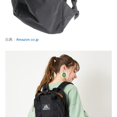
出典：
Amazon.co.jp