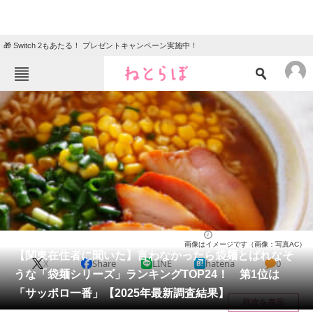
🎁 Switch 2もあたる！ プレゼントキャンペーン実施中！
ねとらぼメニュー
TOP
ニュース
エンタメ
クイズ
グルメ
地域
住まい
教育・育児
動物
リサーチ
グルメ
2025/06/07 13:30（公開）
画像はイメージです（画像：写真AC）
会員記事
【関東在住者に聞いた】言わなかったら袋麺とばれなそ
X
Share
LINE
hatena
0
うな「袋麺シリーズ」ランキングTOP24！ 第1位は
メディア
「サッポロ一番」【2025年最新調査結果】
目次を表示
注目記事を集めた総合ページ