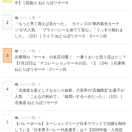
中】 | 芸能人 ねとらぼリサーチ
コメント数：
7
2
「もっと早く買えば良かった」 カインズの“車内遮光カーテ
ン”が大人気 「プライバシーも保てて安心」「ぐっすり眠れま
した」（2/2） | ライフ ねとらぼリサーチ：2ページ目
コメント数：
7
3
兵庫県の「ケーキ」の名店10選！ 一番うまいと思う店はどこ？
【7月12日は「デコレーションケーキの日」！】（2/4） | 兵庫県
ねとらぼリサーチ：2ページ目
コメント数：
5
4
「北海道土産としてもセンス抜群」六花亭の“店舗限定”お菓子が
人気 「こんなの初めて」「箱買いするべきだった」（1/2） |
北海道 ねとらぼリサーチ
コメント数：
3
5
【バレーボール】ネーションズリーグ日本ラウンドで活躍を期待
している「日本男子バレー代表選手」は？【2026年版・人気投