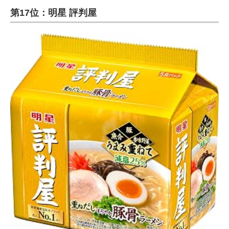
第17位：明星 評判屋
ITの今と未来を見通す
スマホと通信の最新トレンド
進化するPCとデバイスの未来
好きが集まる 比べて選べる
ビジネスと働き方のヒント
AI活用のいまが分かる
企業ITのトレンドを詳説
経営リーダーのコミュニティ
マーケ×ITの今がよく分かる
ITエンジニア向け専門サイト