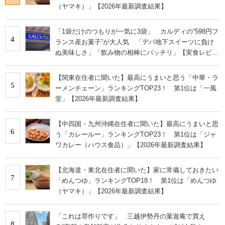
（ヤマキ）」【2026年最新調査結果】
「1袋だけのつもりが一気に3袋」 カルディの“598円フ
4
ランス産お菓子”が大人気 「デパ地下スイーツに負け
ぬ美味しさ」「飲み物の相棒にバッチリ」【実食レビュ
ー】
【関東在住者に聞いた】最高にうまいと思う「中華・ラ
5
ーメンチェーン」ランキングTOP23！ 第1位は「一風
堂」【2026年最新調査結果】
【中四国・九州沖縄在住者に聞いた】最高にうまいと思
6
う「カレールー」ランキングTOP23！ 第1位は「ジャ
ワカレー（ハウス食品）」【2026年最新調査結果】
【北海道・東北在住者に聞いた】家に常備しておきたい
7
「めんつゆ」ランキングTOP18！ 第1位は「めんつゆ
（ヤマキ）」【2026年最新調査結果】
「これは罪作りです」 三越伊勢丹の菓遊庵で買え
8