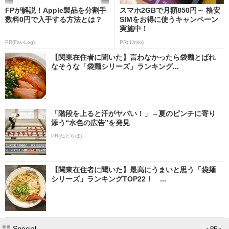
FPが解説！Apple製品を分割手
スマホ2GBで月額850円～ 格安
数料0円で入手する方法とは？
SIMをお得に使うキャンペーン
実施中！
PR(Fav-Log)
PR(IIJmio)
【関東在住者に聞いた】言わなかったら袋麺とばれ
なそうな「袋麺シリーズ」ランキング...
「階段を上ると汗がヤバい！」→夏のピンチに寄り
添う“水色の広告”を発見
PR(ねとらぼ)
【関東在住者に聞いた】最高にうまいと思う「袋麺
シリーズ」ランキングTOP22！ ...
Special
- PR -