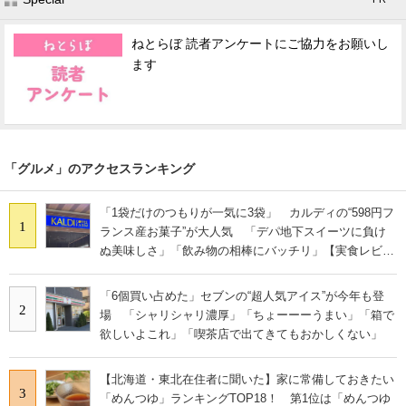
ねとらぼ 読者アンケートにご協力をお願いし
ます
「グルメ」のアクセスランキング
「1袋だけのつもりが一気に3袋」 カルディの“598円フ
1
ランス産お菓子”が大人気 「デパ地下スイーツに負け
ぬ美味しさ」「飲み物の相棒にバッチリ」【実食レビュ
ー】
「6個買い占めた」セブンの“超人気アイス”が今年も登
2
場 「シャリシャリ濃厚」「ちょーーーうまい」「箱で
欲しいよこれ」「喫茶店で出てきてもおかしくない」
【北海道・東北在住者に聞いた】家に常備しておきたい
3
「めんつゆ」ランキングTOP18！ 第1位は「めんつゆ