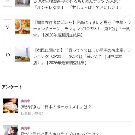
る“京都の老舗料亭が作るちりめんナッツ”が人気！
「オシャレな味！」「甘しょっぱくておいしい！」
【関東在住者に聞いた】最高にうまいと思う「中華・ラ
9
ーメンチェーン」ランキングTOP23！ 第1位は「一風
堂」【2026年最新調査結果】
【都民に聞いた】「買ってきてほしい新潟のお土産」ラ
10
ンキングTOP21！ 第1位は「笹だんご（田中屋本
店）」【2026年最新調査結果】
アンケート
実施中
声が好きな「日本のボーカリスト」は？
回答数：49414
実施中
歌が上手だと思うホロライブのメンバーは？