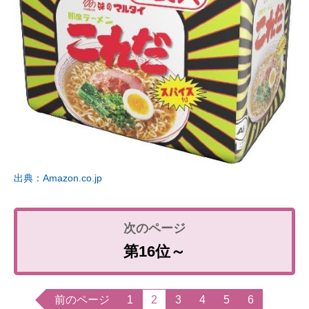
出典：Amazon.co.jp
第16位～
前のページ
1
2
3
4
5
6