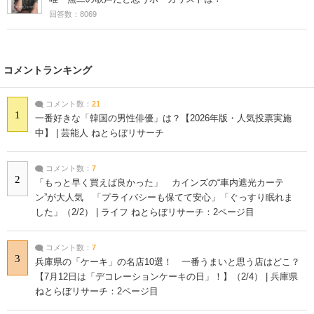
回答数：8069
コメントランキング
コメント数：
21
1
一番好きな「韓国の男性俳優」は？【2026年版・人気投票実施
中】 | 芸能人 ねとらぼリサーチ
コメント数：
7
2
「もっと早く買えば良かった」 カインズの“車内遮光カーテ
ン”が大人気 「プライバシーも保てて安心」「ぐっすり眠れま
した」（2/2） | ライフ ねとらぼリサーチ：2ページ目
コメント数：
7
3
兵庫県の「ケーキ」の名店10選！ 一番うまいと思う店はどこ？
【7月12日は「デコレーションケーキの日」！】（2/4） | 兵庫県
ねとらぼリサーチ：2ページ目