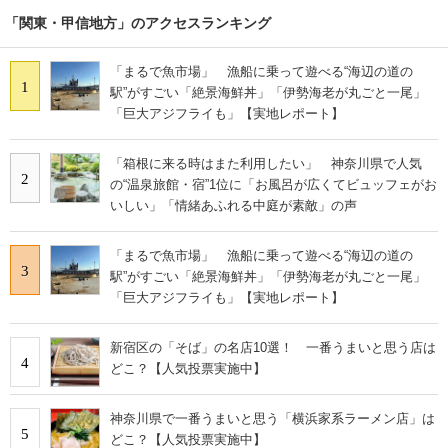
「関東・甲信地方」のアクセスランキング
「まるで魚市場」 漁船に乗って遊べる“海辺の道の
1
駅”がすごい「絶景海鮮丼」「伊勢海老が丸ごと一尾」
「巨大アジフライも」【実地レポート】
「箱根に来る時はまた利用したい」 神奈川県で人気
2
の“温泉旅館・宿”1位に「お風呂が広くてビュッフェがお
いしい」「情緒あふれる中庭が素敵」の声
「まるで魚市場」 漁船に乗って遊べる“海辺の道の
3
駅”がすごい「絶景海鮮丼」「伊勢海老が丸ごと一尾」
「巨大アジフライも」【実地レポート】
新宿区の「そば」の名店10選！ 一番うまいと思う店は
4
どこ？【人気投票実施中】
神奈川県で一番うまいと思う「横浜家系ラーメン店」は
5
どこ？【人気投票実施中】