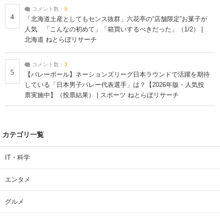
コメント数：
5
4
「北海道土産としてもセンス抜群」六花亭の“店舗限定”お菓子が
人気 「こんなの初めて」「箱買いするべきだった」（1/2） |
北海道 ねとらぼリサーチ
コメント数：
3
5
【バレーボール】ネーションズリーグ日本ラウンドで活躍を期待
している「日本男子バレー代表選手」は？【2026年版・人気投
票実施中】（投票結果） | スポーツ ねとらぼリサーチ
カテゴリ一覧
IT・科学
エンタメ
グルメ