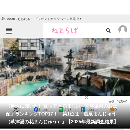
🎁 Switch 2もあたる！ プレゼントキャンペーン実施中！
ねとらぼメニュー
TOP
ニュース
エンタメ
クイズ
グルメ
地域
住まい
教育・育児
動物
リサーチ
群馬県
2025/06/15 09:20（公開）
画像：写真AC
会員記事
【男性に聞いた】買ってきてほしい「草津温泉のお土
X
Share
LINE
hatena
0
産」ランキングTOP17！ 第1位は「温泉まんじゅう
メディア
（草津湯の花まんじゅう）」【2025年最新調査結果】
目次を表示
注目記事を集めた総合ページ