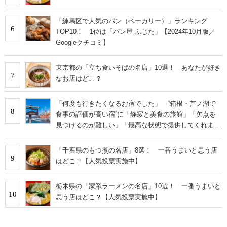
「練馬区で人気のパン（ベーカリー）」ランキング
6
TOP10！ 1位は「パン屋 ふじた」【2024年10月版／
Googleクチコミ】
東京都の「立ち食いそばの名店」10選！ あなたが好き
7
なお店はどこ？
「何度も行きたくなるお宿でした」 “箱根・芦ノ湖で
8
食事の評価が高い宿”に「静寂と美食の旅館」「欠点を
見つけるのが難しい」「最高な状態で提供してくれま
す」の声
「千葉県のもつ煮の名店」8選！ 一番うまいと思う店
9
はどこ？【人気投票実施中】
栃木県の「家系ラーメンの名店」10選！ 一番うまいと
10
思う店はどこ？【人気投票実施中】