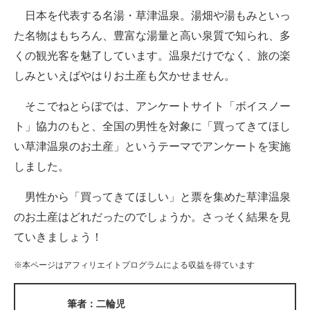
日本を代表する名湯・草津温泉。湯畑や湯もみといっ
ITの今と未来を見通す
た名物はもちろん、豊富な湯量と高い泉質で知られ、多
くの観光客を魅了しています。温泉だけでなく、旅の楽
スマホと通信の最新トレンド
しみといえばやはりお土産も欠かせません。
進化するPCとデバイスの未来
そこでねとらぼでは、アンケートサイト「ボイスノー
好きが集まる 比べて選べる
ト」協力のもと、全国の男性を対象に「買ってきてほし
い草津温泉のお土産」というテーマでアンケートを実施
ビジネスと働き方のヒント
しました。
AI活用のいまが分かる
男性から「買ってきてほしい」と票を集めた草津温泉
企業ITのトレンドを詳説
のお土産はどれだったのでしょうか。さっそく結果を見
ていきましょう！
経営リーダーのコミュニティ
※本ページはアフィリエイトプログラムによる収益を得ています
マーケ×ITの今がよく分かる
ITエンジニア向け専門サイト
筆者：二輪児