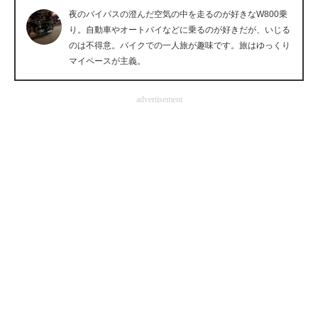
夜のバイパスの澄んだ空気の中を走るのが好きなW800乗
企業向けIT製品の総合サイト
り。自動車やオートバイなどに乗るのが好きだが、いじる
のは不得意。バイクでの一人旅が趣味です。旅はゆっくり
IT製品の技術・比較・事例
マイペースが主義。
製造業のIT導入・活用を支援
advertisement
モノづくり技術者専門サイト
エレクトロニクス専門サイト
電子設計の基本と応用
エネルギーの専門メディア
建設×テクノロジーの最前線
ちょっと気になるネットの話題