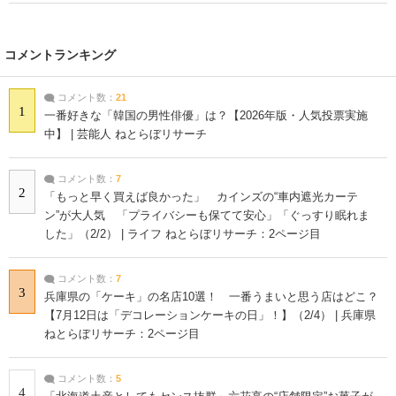
コメントランキング
コメント数：
21
1
一番好きな「韓国の男性俳優」は？【2026年版・人気投票実施
中】 | 芸能人 ねとらぼリサーチ
コメント数：
7
2
「もっと早く買えば良かった」 カインズの“車内遮光カーテ
ン”が大人気 「プライバシーも保てて安心」「ぐっすり眠れま
した」（2/2） | ライフ ねとらぼリサーチ：2ページ目
コメント数：
7
3
兵庫県の「ケーキ」の名店10選！ 一番うまいと思う店はどこ？
【7月12日は「デコレーションケーキの日」！】（2/4） | 兵庫県
ねとらぼリサーチ：2ページ目
コメント数：
5
4