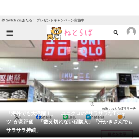
🎁 Switch 2もあたる！ プレゼントキャンペーン実施中！
ねとらぼメニュー
TOP
ニュース
エンタメ
クイズ
グルメ
地域
住まい
教育・育児
動物
リサーチ
ファッション
2025/06/07 11:50（公開）
画像：ねとらぼリサーチ
会員記事
「海外でも大活躍！」 ユニクロの“サラサラなTシャ
X
Share
LINE
hatena
0
ツ”が高評価 「数え切れない程購入」「汗かきさんでも
メディア
サラサラ持続」
目次を表示
注目記事を集めた総合ページ