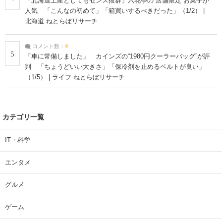
「北海道土産としてもセンス抜群」六花亭の“店舗限定”お菓子が
人気 「こんなの初めて」「箱買いするべきだった」（1/2） |
北海道 ねとらぼリサーチ
コメント数：
4
5
「車に常備しました」 カインズの“1980円クーラーバッグ”が評
判 「ちょうどいい大きさ」「保冷剤を止めるベルトが良い」
（1/5） | ライフ ねとらぼリサーチ
カテゴリ一覧
IT・科学
エンタメ
グルメ
ゲーム