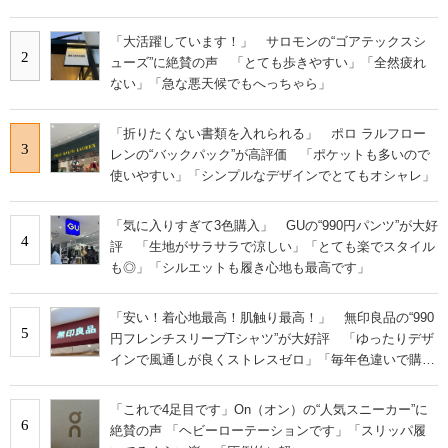
「大活躍しています！」 サロモンの“ゴアテックスシ
2
ューズ”に絶賛の声 「とても歩きやすい」「全然疲れ
ない」「急な悪天候でもへっちゃら」
「折りたくない書類を入れられる」 ポロ ラルフロー
3
レンの“バックパック”が高評価 「ポケットも多いので
使いやすい」「シンプルなデザインでとてもオシャレ」
「気に入りすぎて3色購入」 GUの“990円パンツ”が大好
4
評 「生地がサラサラで涼しい」「とても楽でスタイル
も◎」「シルエットも履き心地も最高です」
「安い！着心地最高！肌触り最高！」 無印良品の“990
5
円フレンチスリーブTシャツ”が大好評 「ゆったりデザ
インで風通しが良くストレスゼロ」「毎年色違いで購入
しているぐらいお気に入り」
「これで4足目です」On（オン）の“人気スニーカー”に
6
絶賛の声 「ヘビーローテーションです」「スリッパ履