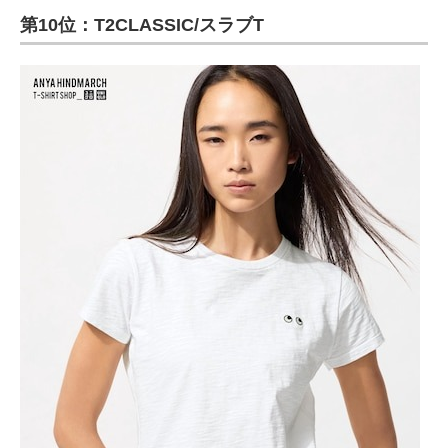
第10位：T2CLASSIC/スラブT
ITの今と未来を見通す
スマホと通信の最新トレンド
進化するPCとデバイスの未来
好きが集まる 比べて選べる
ビジネスと働き方のヒント
AI活用のいまが分かる
企業ITのトレンドを詳説
経営リーダーのコミュニティ
マーケ×ITの今がよく分かる
ITエンジニア向け専門サイト