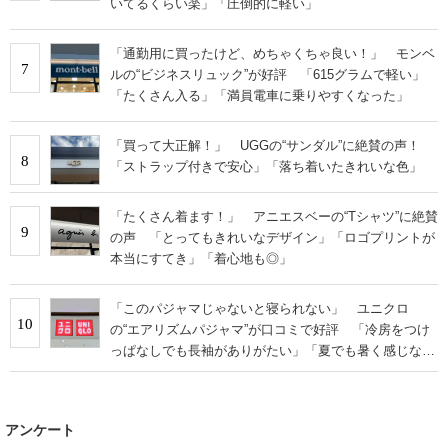
いてるくらい楽」「圧倒的に軽い」
「通勤用に買ったけど、めちゃくちゃ良い！」 モンベ
7
ルの“ビジネスリュック”が好評 「615グラムで軽い」
「たくさん入る」「満員電車に乗りやすくなった」
「買って大正解！」 UGGの“サンダル”に絶賛の声！
8
「ストラップ付きで安心」「落ち着いたきれいな色」
「たくさん着ます！」 アニエスベーの“Tシャツ”に絶賛
9
の声 「とってもきれいなデザイン」「ロゴプリントが
本当にすてき」「着心地も◎」
「このパジャマじゃないと寝られない」 ユニクロ
10
の“エアリズムパジャマ”が口コミで好評 「冷房をつけ
っぱなしでも長袖がありがたい」「夏でも暑く感じな
い」
アンケート