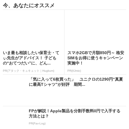
今、あなたにオススメ
いま最も相談したい保育士・て
スマホ2GBで月額850円～ 格安
ぃ先生がアドバイス！ 子ども
SIMをお得に使うキャンペーン
の“おてつだい”に、どん...
実施中！
PR(アタック・キュキュット｜Hugkum)
PR(IIJmio)
「気に入って6枚買った」 ユニクロの1290円“真夏
に最高Tシャツ”が好評 期間...
FPが解説！Apple製品を分割手数料0円で入手する
方法とは？
PR(Fav-Log)