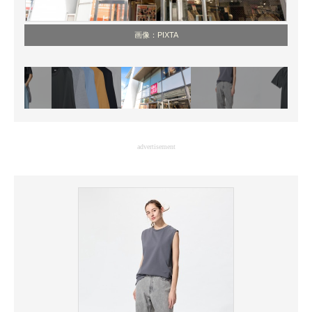
画像：PIXTA
advertisement