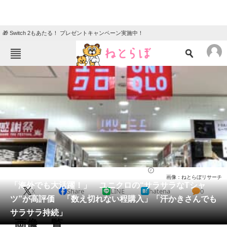
🎁 Switch 2もあたる！ プレゼントキャンペーン実施中！
ねとらぼメニュー
TOP
ニュース
エンタメ
クイズ
グルメ
地域
住まい
教育・育児
動物
リサーチ
ファッション
2025/06/07 11:50（公開）
画像：ねとらぼリサーチ
会員記事
「海外でも大活躍！」 ユニクロの“サラサラなTシャ
X
Share
LINE
hatena
0
ツ”が高評価 「数え切れない程購入」「汗かきさんでも
メディア
サラサラ持続」
画像一覧
注目記事を集めた総合ページ