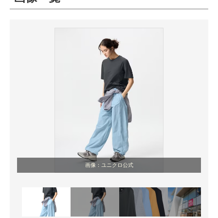
ITの今と未来を見通す
スマホと通信の最新トレンド
進化するPCとデバイスの未来
好きが集まる 比べて選べる
ビジネスと働き方のヒント
AI活用のいまが分かる
企業ITのトレンドを詳説
画像：ユニクロ公式
経営リーダーのコミュニティ
マーケ×ITの今がよく分かる
ITエンジニア向け専門サイト