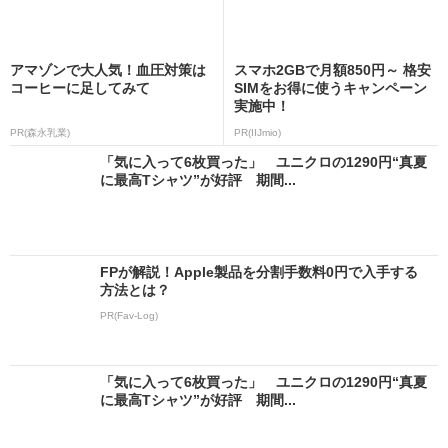
アマゾンで大人気！血圧対策は
スマホ2GBで月額850円～ 格安
コーヒーに足してみて
SIMをお得に使うキャンペーン
実施中！
PR(森永乳業)
PR(IIJmio)
「気に入って6枚買った」 ユニクロの1290円“真夏
に最高Tシャツ”が好評 期間...
FPが解説！Apple製品を分割手数料0円で入手する
方法とは？
PR(Fav-Log)
「気に入って6枚買った」 ユニクロの1290円“真夏
に最高Tシャツ”が好評 期間...