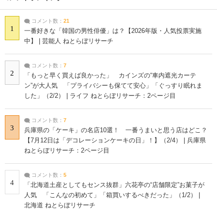
コメント数：
21
1
一番好きな「韓国の男性俳優」は？【2026年版・人気投票実施
中】 | 芸能人 ねとらぼリサーチ
コメント数：
7
2
「もっと早く買えば良かった」 カインズの“車内遮光カーテ
ン”が大人気 「プライバシーも保てて安心」「ぐっすり眠れま
した」（2/2） | ライフ ねとらぼリサーチ：2ページ目
コメント数：
7
3
兵庫県の「ケーキ」の名店10選！ 一番うまいと思う店はどこ？
【7月12日は「デコレーションケーキの日」！】（2/4） | 兵庫県
ねとらぼリサーチ：2ページ目
コメント数：
5
4
「北海道土産としてもセンス抜群」六花亭の“店舗限定”お菓子が
人気 「こんなの初めて」「箱買いするべきだった」（1/2） |
北海道 ねとらぼリサーチ