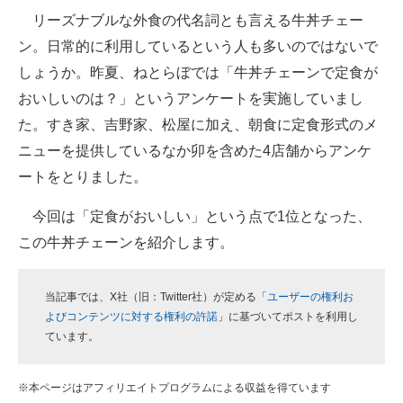
リーズナブルな外食の代名詞とも言える牛丼チェー
ITの今と未来を見通す
ン。日常的に利用しているという人も多いのではないで
しょうか。昨夏、ねとらぼでは「牛丼チェーンで定食が
スマホと通信の最新トレンド
おいしいのは？」というアンケートを実施していまし
進化するPCとデバイスの未来
た。すき家、吉野家、松屋に加え、朝食に定食形式のメ
ニューを提供しているなか卯を含めた4店舗からアンケ
好きが集まる 比べて選べる
ートをとりました。
ビジネスと働き方のヒント
今回は「定食がおいしい」という点で1位となった、
AI活用のいまが分かる
この牛丼チェーンを紹介します。
企業ITのトレンドを詳説
当記事では、X社（旧：Twitter社）が定める「
ユーザーの権利お
経営リーダーのコミュニティ
よびコンテンツに対する権利の許諾
」に基づいてポストを利用し
ています。
マーケ×ITの今がよく分かる
ITエンジニア向け専門サイト
※本ページはアフィリエイトプログラムによる収益を得ています