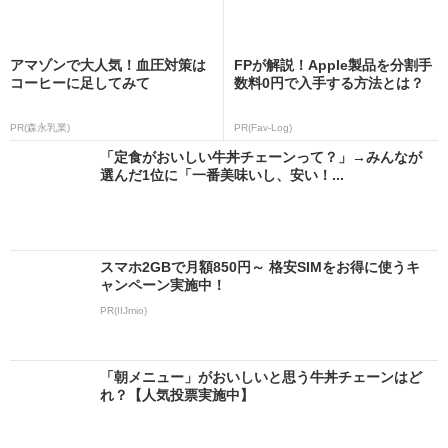
アマゾンで大人気！血圧対策は
FPが解説！Apple製品を分割手
コーヒーに足してみて
数料0円で入手する方法とは？
PR(森永乳業)
PR(Fav-Log)
「定食がおいしい牛丼チェーンって？」→みんなが
選んだ1位に「一番美味いし、安い！...
スマホ2GBで月額850円～ 格安SIMをお得に使うキ
ャンペーン実施中！
PR(IIJmio)
「朝メニュー」がおいしいと思う牛丼チェーンはど
れ？【人気投票実施中】