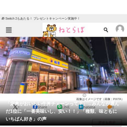
🎁 Switch 2もあたる！ プレゼントキャンペーン実施中！
ねとらぼメニュー
TOP
ニュース
エンタメ
クイズ
グルメ
地域
住まい
教育・育児
動物
リサーチ
チェーン店
2025/06/03 14:30（公開）
画像はイメージです（画像：PIXTA）
会員記事
「定食がおいしい牛丼チェーンって？」→みんなが選ん
X
Share
LINE
hatena
0
だ1位に「一番美味いし、安い！！」「種類、味ともに
メディア
いちばん好き」の声
目次を表示
注目記事を集めた総合ページ