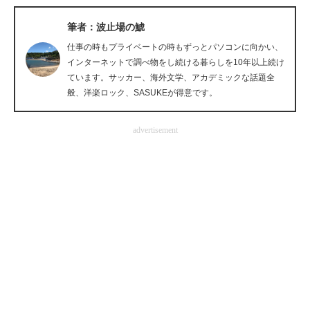
企業向けIT製品の総合サイト
筆者：波止場の鯱
IT製品の技術・比較・事例
仕事の時もプライベートの時もずっとパソコンに向かい、
インターネットで調べ物をし続ける暮らしを10年以上続け
製造業のIT導入・活用を支援
ています。サッカー、海外文学、アカデミックな話題全
般、洋楽ロック、SASUKEが得意です。
モノづくり技術者専門サイト
advertisement
エレクトロニクス専門サイト
電子設計の基本と応用
エネルギーの専門メディア
建設×テクノロジーの最前線
ちょっと気になるネットの話題