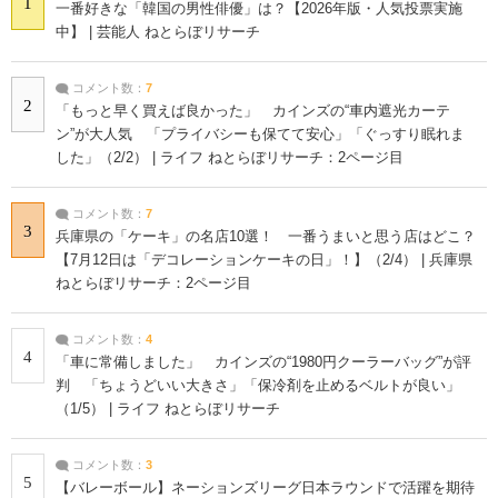
1
一番好きな「韓国の男性俳優」は？【2026年版・人気投票実施
中】 | 芸能人 ねとらぼリサーチ
コメント数：
7
2
「もっと早く買えば良かった」 カインズの“車内遮光カーテ
ン”が大人気 「プライバシーも保てて安心」「ぐっすり眠れま
した」（2/2） | ライフ ねとらぼリサーチ：2ページ目
コメント数：
7
3
兵庫県の「ケーキ」の名店10選！ 一番うまいと思う店はどこ？
【7月12日は「デコレーションケーキの日」！】（2/4） | 兵庫県
ねとらぼリサーチ：2ページ目
コメント数：
4
4
「車に常備しました」 カインズの“1980円クーラーバッグ”が評
判 「ちょうどいい大きさ」「保冷剤を止めるベルトが良い」
（1/5） | ライフ ねとらぼリサーチ
コメント数：
3
5
【バレーボール】ネーションズリーグ日本ラウンドで活躍を期待