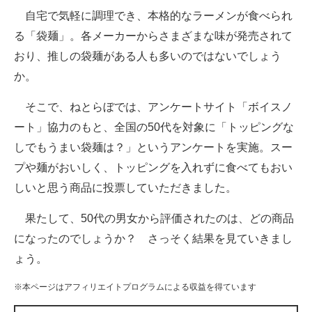
自宅で気軽に調理でき、本格的なラーメンが食べられ
ITの今と未来を見通す
る「袋麺」。各メーカーからさまざまな味が発売されて
おり、推しの袋麺がある人も多いのではないでしょう
スマホと通信の最新トレンド
か。
進化するPCとデバイスの未来
そこで、ねとらぼでは、アンケートサイト「ボイスノ
好きが集まる 比べて選べる
ート」協力のもと、全国の50代を対象に「トッピングな
しでもうまい袋麺は？」というアンケートを実施。スー
ビジネスと働き方のヒント
プや麺がおいしく、トッピングを入れずに食べてもおい
AI活用のいまが分かる
しいと思う商品に投票していただきました。
企業ITのトレンドを詳説
果たして、50代の男女から評価されたのは、どの商品
になったのでしょうか？ さっそく結果を見ていきまし
経営リーダーのコミュニティ
ょう。
マーケ×ITの今がよく分かる
※本ページはアフィリエイトプログラムによる収益を得ています
ITエンジニア向け専門サイト