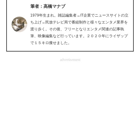
筆者：高橋マナブ
企業向けIT製品の総合サイト
1979年生まれ。雑誌編集者→IT企業でニュースサイトの立
IT製品の技術・比較・事例
ち上げ→民放テレビ局で番組制作と様々なエンタメ業界を
渡り歩く。その後、フリーとなりエンタメ関連の記事執
製造業のIT導入・活用を支援
筆、映像編集など行っています。２０２０年にライザップ
で１５キロ痩せました。
モノづくり技術者専門サイト
advertisement
エレクトロニクス専門サイト
電子設計の基本と応用
エネルギーの専門メディア
建設×テクノロジーの最前線
ちょっと気になるネットの話題