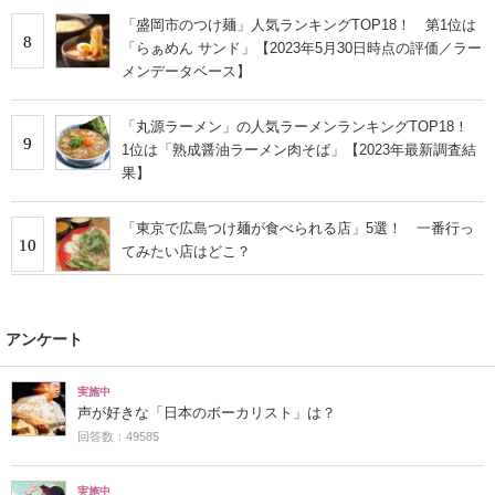
「盛岡市のつけ麺」人気ランキングTOP18！ 第1位は
8
「らぁめん サンド」【2023年5月30日時点の評価／ラー
メンデータベース】
「丸源ラーメン」の人気ラーメンランキングTOP18！
9
1位は「熟成醤油ラーメン肉そば」【2023年最新調査結
果】
「東京で広島つけ麺が食べられる店」5選！ 一番行っ
10
てみたい店はどこ？
アンケート
実施中
声が好きな「日本のボーカリスト」は？
回答数：49585
実施中