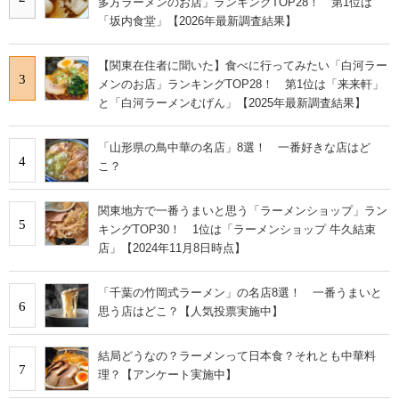
多方ラーメンのお店」ランキングTOP28！ 第1位は
「坂内食堂」【2026年最新調査結果】
【関東在住者に聞いた】食べに行ってみたい「白河ラー
3
メンのお店」ランキングTOP28！ 第1位は「来来軒」
と「白河ラーメンむげん」【2025年最新調査結果】
「山形県の鳥中華の名店」8選！ 一番好きな店はど
4
こ？
関東地方で一番うまいと思う「ラーメンショップ」ラン
5
キングTOP30！ 1位は「ラーメンショップ 牛久結束
店」【2024年11月8日時点】
「千葉の竹岡式ラーメン」の名店8選！ 一番うまいと
6
思う店はどこ？【人気投票実施中】
結局どうなの？ラーメンって日本食？それとも中華料
7
理？【アンケート実施中】