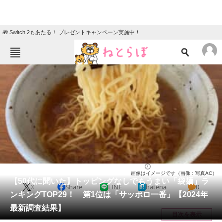
🎁 Switch 2もあたる！ プレゼントキャンペーン実施中！
ねとらぼメニュー
TOP
ニュース
エンタメ
クイズ
グルメ
地域
住まい
教育・育児
動物
リサーチ
ラーメン
2025/06/15 21:10（公開）
画像はイメージです（画像：写真AC）
会員記事
【50代に聞いた】トッピングなしでもうまい「袋麺」ラ
X
Share
LINE
hatena
0
ンキングTOP29！ 第1位は「サッポロ一番」【2024年
メディア
最新調査結果】
目次を表示
注目記事を集めた総合ページ