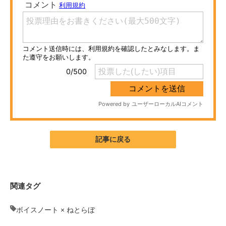
ITの今と未来を見通す
スマホと通信の最新トレンド
進化するPCとデバイスの未来
好きが集まる 比べて選べる
ビジネスと働き方のヒント
AI活用のいまが分かる
記事に戻る
企業ITのトレンドを詳説
経営リーダーのコミュニティ
関連タグ
マーケ×ITの今がよく分かる
ボイスノート × ねとらぼ
ITエンジニア向け専門サイト