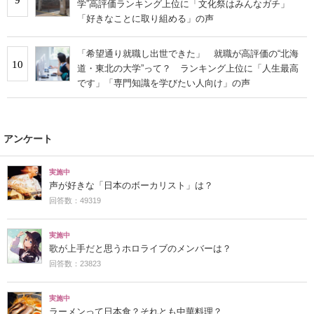
学”高評価ランキング上位に「文化祭はみんなガチ」
「好きなことに取り組める」の声
「希望通り就職し出世できた」 就職が高評価の“北海
10
道・東北の大学”って？ ランキング上位に「人生最高
です」「専門知識を学びたい人向け」の声
アンケート
実施中
声が好きな「日本のボーカリスト」は？
回答数：49319
実施中
歌が上手だと思うホロライブのメンバーは？
回答数：23823
実施中
ラーメンって日本食？それとも中華料理？