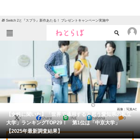
🎁 Switch 2と『スプラ』新作あたる！ プレゼントキャンペーン実施中
ねとらぼメニュー
TOP
ニュース
エンタメ
クイズ
グルメ
地域
住まい
教育・育児
動物
リサーチ
大学
2025/06/14 18:00（公開）
画像：写真AC
会員記事
【女性に聞いた】「世界で通用すると思う愛知県の私立
X
Share
LINE
hatena
0
大学」ランキングTOP29！ 第1位は「中京大学」
メディア
【2025年最新調査結果】
注目記事を集めた総合ページ