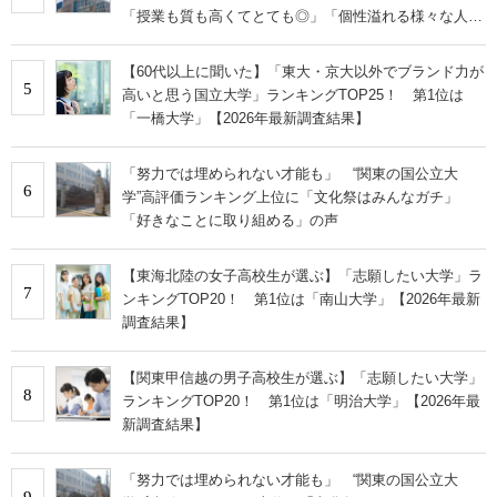
「授業も質も高くてとても◎」「個性溢れる様々な人間
と仲間になれる」の声
【60代以上に聞いた】「東大・京大以外でブランド力が
5
高いと思う国立大学」ランキングTOP25！ 第1位は
「一橋大学」【2026年最新調査結果】
「努力では埋められない才能も」 “関東の国公立大
6
学”高評価ランキング上位に「文化祭はみんなガチ」
「好きなことに取り組める」の声
【東海北陸の女子高校生が選ぶ】「志願したい大学」ラ
7
ンキングTOP20！ 第1位は「南山大学」【2026年最新
調査結果】
【関東甲信越の男子高校生が選ぶ】「志願したい大学」
8
ランキングTOP20！ 第1位は「明治大学」【2026年最
新調査結果】
「努力では埋められない才能も」 “関東の国公立大
9