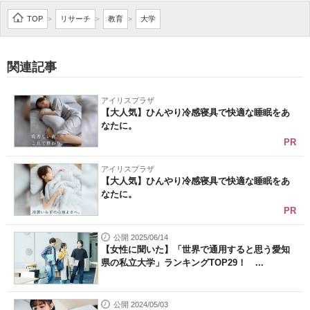
企業向けIT製品の総合サイト
TOP
リサーチ
教育
大学
>
>
>
IT製品の技術・比較・事例
関連記事
製造業のIT導入・活用を支援
アイリスプラザ
モノづくり技術者専門サイト
【大人気】ひんやり冷感寝具で快適な睡眠をあ
なたに。
エレクトロニクス専門サイト
PR
電子設計の基本と応用
アイリスプラザ
【大人気】ひんやり冷感寝具で快適な睡眠をあ
なたに。
エネルギーの専門メディア
PR
建設×テクノロジーの最前線
公開 2025/06/14
【女性に聞いた】「世界で通用すると思う愛知
ちょっと気になるネットの話題
県の私立大学」ランキングTOP29！ ...
公開 2024/05/03