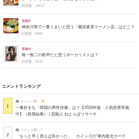
回答数：19617
実施中
神奈川県で一番うまいと思う「横浜家系ラーメン店」はどこ？
回答数：8492
実施中
唯一無二の歌声だと思うボーカリストは？
回答数：8039
コメントランキング
コメント数：
20
1
一番好きな「韓国の男性俳優」は？【2026年版・人気投票実施
中】（投票結果） | 芸能人 ねとらぼリサーチ
コメント数：
7
2
「もっと早く買えば良かった」 カインズの“車内遮光カーテ