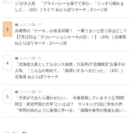
ン”が大人気 「プライバシーも保てて安心」「ぐっすり眠れま
した」（2/2） | ライフ ねとらぼリサーチ：2ページ目
コメント数：
7
3
兵庫県の「ケーキ」の名店10選！ 一番うまいと思う店はどこ？
【7月12日は「デコレーションケーキの日」！】（2/4） | 兵庫県
ねとらぼリサーチ：2ページ目
コメント数：
5
4
「北海道土産としてもセンス抜群」六花亭の“店舗限定”お菓子が
人気 「こんなの初めて」「箱買いするべきだった」（1/2） |
北海道 ねとらぼリサーチ
コメント数：
3
5
「子供ができたら通わせたい」 今後発展していきそうな“関関
同立・産近甲龍の大学”といえば？ ランキング1位に学生の声
「学問の街のように多様に学べる」「就職や進学の実績も高い」
| 大学 ねとらぼリサーチ