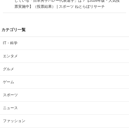
している「日本男子バレー代表選手」は？【2026年版・人気投
票実施中】（投票結果） | スポーツ ねとらぼリサーチ
カテゴリ一覧
IT・科学
エンタメ
グルメ
ゲーム
スポーツ
ニュース
ファッション