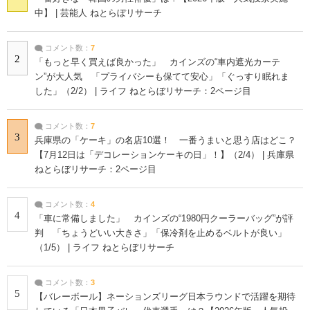
中】 | 芸能人 ねとらぼリサーチ
コメント数：
7
2
「もっと早く買えば良かった」 カインズの“車内遮光カーテ
ン”が大人気 「プライバシーも保てて安心」「ぐっすり眠れま
した」（2/2） | ライフ ねとらぼリサーチ：2ページ目
コメント数：
7
3
兵庫県の「ケーキ」の名店10選！ 一番うまいと思う店はどこ？
【7月12日は「デコレーションケーキの日」！】（2/4） | 兵庫県
ねとらぼリサーチ：2ページ目
コメント数：
4
4
「車に常備しました」 カインズの“1980円クーラーバッグ”が評
判 「ちょうどいい大きさ」「保冷剤を止めるベルトが良い」
（1/5） | ライフ ねとらぼリサーチ
コメント数：
3
5
【バレーボール】ネーションズリーグ日本ラウンドで活躍を期待