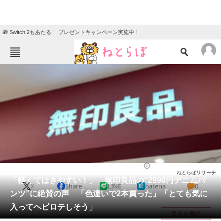
🎁 Switch 2もあたる！ プレゼントキャンペーン実施中！
ねとらぼメニュー
TOP
ニュース
エンタメ
クイズ
グルメ
地域
住まい
教育・育児
動物
リサーチ
ファッション
2025/06/06 21:30（公開）
ねとらぼリサーチ
会員記事
「軽くてはきやすい！」 無印良品の“2990円デニムパ
X
Share
LINE
hatena
0
ンツ”に絶賛の声 「色違いで2本買った」「とても気に
メディア
入ってヘビロテしそう」
目次を表示
注目記事を集めた総合ページ