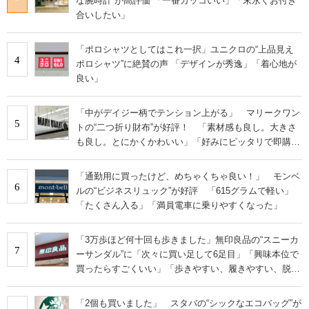
な腕時計”が高評価 「一番カッコいい」「末永くお付き
合いしたい」
「ポロシャツとしてはこれ一択」ユニクロの“上品見え
4
ポロシャツ”に絶賛の声 「デザインが秀逸」「着心地が
良い」
「中がデイジー柄でテンション上がる」 マリークワン
5
トの“二つ折り財布”が好評！ 「素材感も良し。大きさ
も良し。とにかくかわいい」「好みにピッタリで即購
入」
「通勤用に買ったけど、めちゃくちゃ良い！」 モンベ
6
ルの“ビジネスリュック”が好評 「615グラムで軽い」
「たくさん入る」「満員電車に乗りやすくなった」
「3万歩ほど何十回も歩きました」無印良品の“スニーカ
7
ーサンダル”に「次々に買い足して6足目」「興味本位で
買ったらすごくいい」「歩きやすい、履きやすい、脱ぎ
やすい」の声
「2個も買いました」 スタバの“シックなエコバッグ”が