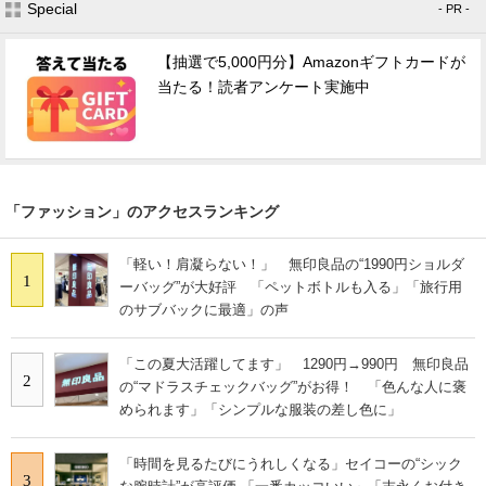
Special
- PR -
【抽選で5,000円分】Amazonギフトカードが
当たる！読者アンケート実施中
「ファッション」のアクセスランキング
「軽い！肩凝らない！」 無印良品の“1990円ショルダ
1
ーバッグ”が大好評 「ペットボトルも入る」「旅行用
のサブバックに最適」の声
「この夏大活躍してます」 1290円→990円 無印良品
2
の“マドラスチェックバッグ”がお得！ 「色んな人に褒
められます」「シンプルな服装の差し色に」
「時間を見るたびにうれしくなる」セイコーの“シック
3