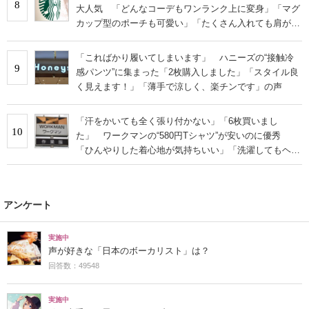
8
大人気 「どんなコーデもワンランク上に変身」「マグ
カップ型のポーチも可愛い」「たくさん入れても肩が痛
くならない」
「こればかり履いてしまいます」 ハニーズの“接触冷
9
感パンツ”に集まった「2枚購入しました」「スタイル良
く見えます！」「薄手で涼しく、楽チンです」の声
「汗をかいても全く張り付かない」「6枚買いまし
10
た」 ワークマンの“580円Tシャツ”が安いのに優秀
「ひんやりした着心地が気持ちいい」「洗濯してもヘタ
らない」
アンケート
実施中
声が好きな「日本のボーカリスト」は？
回答数：49548
実施中