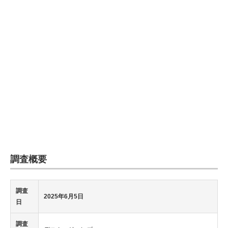
企業向けIT製品の総合サイト
IT製品の技術・比較・事例
製造業のIT導入・活用を支援
モノづくり技術者専門サイト
エレクトロニクス専門サイト
電子設計の基本と応用
エネルギーの専門メディア
調査概要
建設×テクノロジーの最前線
ちょっと気になるネットの話題
調査
2025年6月5日
日
調査