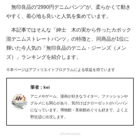
無印良品の“2990円デニムパンツ”が、柔らかくて動き
ITの今と未来を見通す
やすく、着心地も良いと人気を集めています。
スマホと通信の最新トレンド
本記事ではそんな「紳士 木の実から作ったカポック
混デニムストレートパンツ」の特徴と、同商品が1位に
進化するPCとデバイスの未来
輝いた今人気の「無印良品のデニム・ジーンズ（メン
好きが集まる 比べて選べる
ズ）」ランキングを紹介します。
ビジネスと働き方のヒント
※本ページはアフィリエイトプログラムによる収益を得ています
AI活用のいまが分かる
筆者：kei
企業ITのトレンドを詳説
アニメやゲーム、漫画が好きなライター。ファッションや
グルメにも関心があり、気付けばクローゼットがパンパン
経営リーダーのコミュニティ
になっています。博物館・美術館めぐりも好きで、よく上
野近辺に出没します。
マーケ×ITの今がよく分かる
advertisement
ITエンジニア向け専門サイト