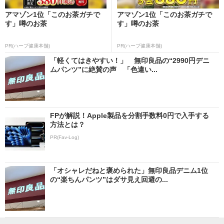
アマゾン1位「このお茶ガチで
アマゾン1位「このお茶ガチで
す」噂のお茶
す」噂のお茶
PR(ハーブ健康本舗)
PR(ハーブ健康本舗)
「軽くてはきやすい！」 無印良品の“2990円デニ
ムパンツ”に絶賛の声 「色違い...
FPが解説！Apple製品を分割手数料0円で入手する
方法とは？
PR(Fav-Log)
「オシャレだねと褒められた」無印良品デニム1位
の“楽ちんパンツ”はダサ見え回避の...