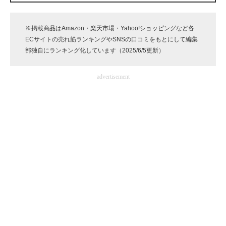
企業向けIT製品の総合サイト
※掲載商品はAmazon・楽天市場・Yahoo!ショッピングなど各
IT製品の技術・比較・事例
ECサイトの売れ筋ランキングやSNSの口コミをもとにして編集
部独自にランキング化しています（2025/6/5更新）
製造業のIT導入・活用を支援
advertisement
モノづくり技術者専門サイト
エレクトロニクス専門サイト
電子設計の基本と応用
エネルギーの専門メディア
建設×テクノロジーの最前線
ちょっと気になるネットの話題