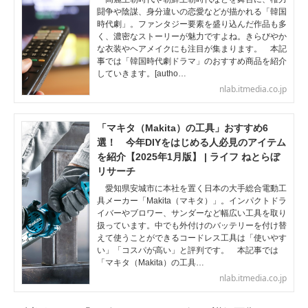
闘争や陰謀、身分違いの恋愛などが描かれる「韓国
時代劇」。ファンタジー要素を盛り込んだ作品も多
く、濃密なストーリーが魅力ですよね。きらびやか
な衣装やヘアメイクにも注目が集まります。 本記
事では「韓国時代劇ドラマ」のおすすめ商品を紹介
していきます。[autho…
nlab.itmedia.co.jp
「マキタ（Makita）の工具」おすすめ6
選！ 今年DIYをはじめる人必見のアイテム
を紹介【2025年1月版】 | ライフ ねとらぼ
リサーチ
愛知県安城市に本社を置く日本の大手総合電動工
具メーカー「Makita（マキタ）」。インパクトドラ
イバーやブロワー、サンダーなど幅広い工具を取り
扱っています。中でも外付けのバッテリーを付け替
えて使うことができるコードレス工具は「使いやす
い」「コスパが高い」と評判です。 本記事では
「マキタ（Makita）の工具…
nlab.itmedia.co.jp