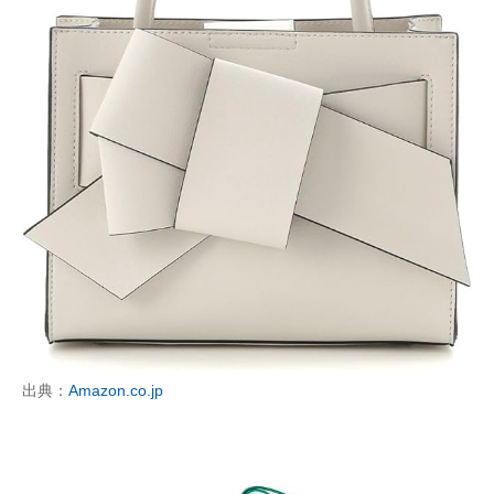
出典：
Amazon.co.jp