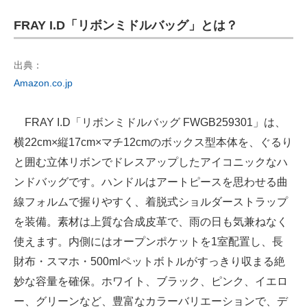
FRAY I.D「リボンミドルバッグ」とは？
出典：
Amazon.co.jp
FRAY I.D「リボンミドルバッグ FWGB259301」は、
横22cm×縦17cm×マチ12cmのボックス型本体を、ぐるり
と囲む立体リボンでドレスアップしたアイコニックなハ
ンドバッグです。ハンドルはアートピースを思わせる曲
線フォルムで握りやすく、着脱式ショルダーストラップ
を装備。素材は上質な合成皮革で、雨の日も気兼ねなく
使えます。内側にはオープンポケットを1室配置し、長
財布・スマホ・500mlペットボトルがすっきり収まる絶
妙な容量を確保。ホワイト、ブラック、ピンク、イエロ
ー、グリーンなど、豊富なカラーバリエーションで、デ