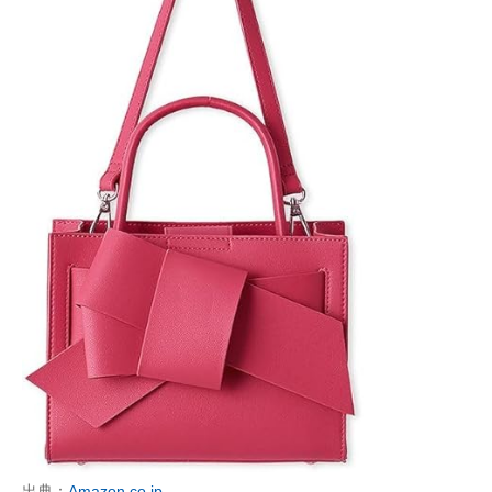
出典：
Amazon.co.jp