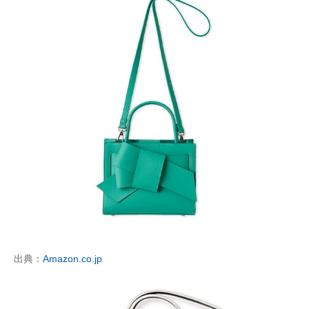
出典：
Amazon.co.jp