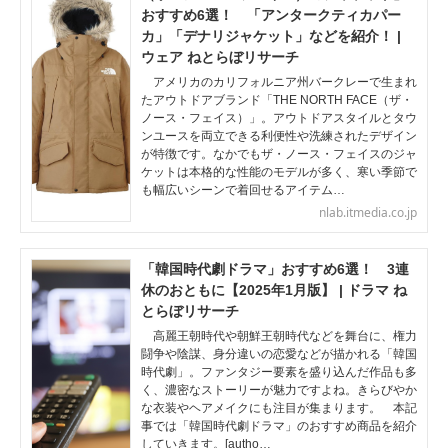
おすすめ6選！ 「アンタークティカパー
カ」「デナリジャケット」などを紹介！ |
ウェア ねとらぼリサーチ
アメリカのカリフォルニア州バークレーで生まれ
たアウトドアブランド「THE NORTH FACE（ザ・
ノース・フェイス）」。アウトドアスタイルとタウ
ンユースを両立できる利便性や洗練されたデザイン
が特徴です。なかでもザ・ノース・フェイスのジャ
ケットは本格的な性能のモデルが多く、寒い季節で
も幅広いシーンで着回せるアイテム…
nlab.itmedia.co.jp
「韓国時代劇ドラマ」おすすめ6選！ 3連
休のおともに【2025年1月版】 | ドラマ ね
とらぼリサーチ
高麗王朝時代や朝鮮王朝時代などを舞台に、権力
闘争や陰謀、身分違いの恋愛などが描かれる「韓国
時代劇」。ファンタジー要素を盛り込んだ作品も多
く、濃密なストーリーが魅力ですよね。きらびやか
な衣装やヘアメイクにも注目が集まります。 本記
事では「韓国時代劇ドラマ」のおすすめ商品を紹介
していきます。[autho…