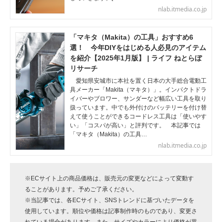
nlab.itmedia.co.jp
「マキタ（Makita）の工具」おすすめ6
選！ 今年DIYをはじめる人必見のアイテム
を紹介【2025年1月版】 | ライフ ねとらぼ
リサーチ
愛知県安城市に本社を置く日本の大手総合電動工
具メーカー「Makita（マキタ）」。インパクトドラ
イバーやブロワー、サンダーなど幅広い工具を取り
扱っています。中でも外付けのバッテリーを付け替
えて使うことができるコードレス工具は「使いやす
い」「コスパが高い」と評判です。 本記事では
「マキタ（Makita）の工具…
nlab.itmedia.co.jp
※ECサイト上の商品価格は、販売元の変更などによって変動す
ることがあります。予めご了承ください。
※当記事では、各ECサイト、SNSトレンドに基づいたデータを
使用しています。順位や価格は記事制作時のものであり、変更さ
れている場合があります。また、サイズやカラーにより価格が異