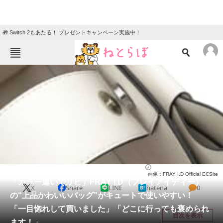
🎁 Switch 2もあたる！ プレゼントキャンペーン実施中！
ねとらぼメニュー
TOP
ニュース
エンタメ
クイズ
グルメ
地域
住まい
教育・育児
動物
リサーチ
バッグ
2025/06/05 17:00（公開）
画像：FRAY I.D Official ECSite
会員記事
「カラー違いでリピ」FRAY I.D（フレイアイディー）
X
Share
LINE
hatena
0
の“上品かわいいバッグ”がキュートで使いやすい！
メディア
「一目惚れして買いました」「どこに行っても褒められ
目次を表示
ます！」
注目記事を集めた総合ページ