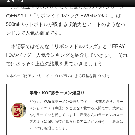
大きな立体リボンをぐるりと配した“ルエル”シリーズ
ITの今と未来を見通す
のFRAY I.D「リボンミドルバッグ FWGB259301」は、
500mlペットボトルが収まる収納力とアートのようなハ
スマホと通信の最新トレンド
ンドルで人気の商品です。
進化するPCとデバイスの未来
本記事ではそんな「リボンミドルバッグ」と「FRAY
好きが集まる 比べて選べる
I.Dのバッグ」人気ランキングを紹介していきます。それ
ではさっそく上位の結果を見ていきましょう。
ビジネスと働き方のヒント
※本ページはアフィリエイトプログラムによる収益を得ています
AI活用のいまが分かる
企業ITのトレンドを詳説
筆者：KOE豚ラーメン爆盛り
どうも、KOE豚ラーメン爆盛りです！ 名前の通り、ラー
経営リーダーのコミュニティ
メンとアニメ（声優）をこよなく愛する人間です。大体ど
んなラーメンも愛しています。声優さんのラーメンのスー
マーケ×ITの今がよく分かる
プのように深い演技が見られるアニメが大好き！ 最近は
Vtuberにも沼ってます。
ITエンジニア向け専門サイト