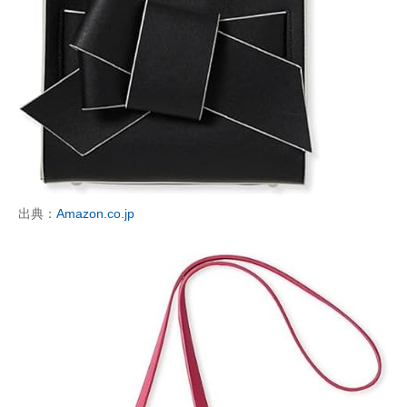
出典：
Amazon.co.jp