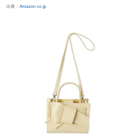
出典：
Amazon.co.jp