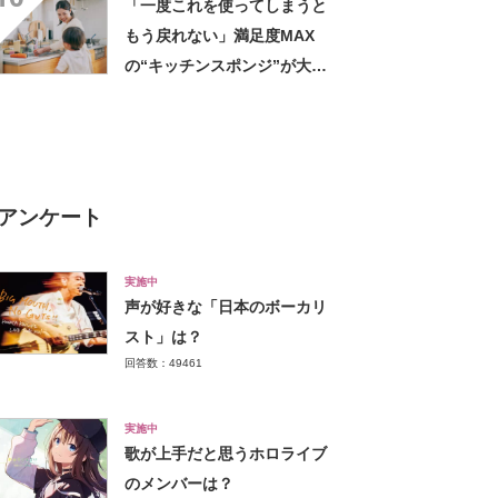
「一度これを使ってしまうと
った」
もう戻れない」満足度MAX
の“キッチンスポンジ”が大好
評 「泡立ち泡切れマジでい
い」「3ヶ月は余裕で持つ」
アンケート
実施中
声が好きな「日本のボーカリ
スト」は？
回答数：49461
実施中
歌が上手だと思うホロライブ
のメンバーは？