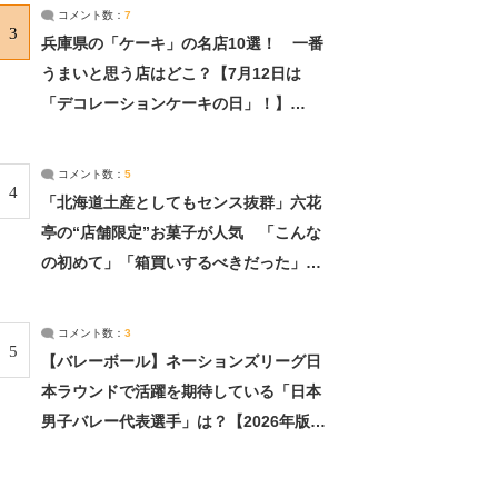
サーチ：2ページ目
コメント数：
7
3
兵庫県の「ケーキ」の名店10選！ 一番
うまいと思う店はどこ？【7月12日は
「デコレーションケーキの日」！】
（2/4） | 兵庫県 ねとらぼリサーチ：2ペ
ージ目
コメント数：
5
4
「北海道土産としてもセンス抜群」六花
亭の“店舗限定”お菓子が人気 「こんな
の初めて」「箱買いするべきだった」
（1/2） | 北海道 ねとらぼリサーチ
コメント数：
3
5
【バレーボール】ネーションズリーグ日
本ラウンドで活躍を期待している「日本
男子バレー代表選手」は？【2026年版・
人気投票実施中】（投票結果） | スポー
ツ ねとらぼリサーチ