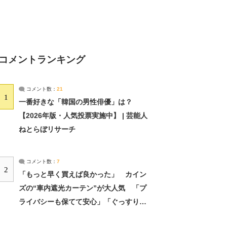
コメントランキング
コメント数：
21
1
一番好きな「韓国の男性俳優」は？
【2026年版・人気投票実施中】 | 芸能人
ねとらぼリサーチ
コメント数：
7
2
「もっと早く買えば良かった」 カイン
ズの“車内遮光カーテン”が大人気 「プ
ライバシーも保てて安心」「ぐっすり眠
れました」（2/2） | ライフ ねとらぼリ