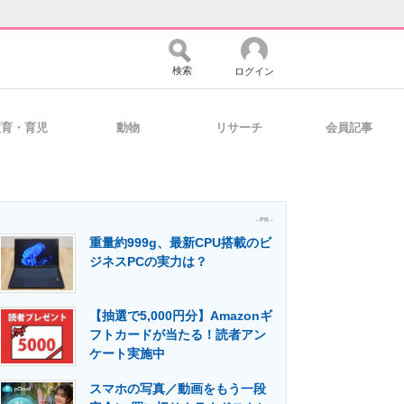
検索
ログイン
教育・育児
動物
リサーチ
会員記事
バイスの未来
好きが集まる 比べて選べる
- PR -
重量約999g、最新CPU搭載のビ
コミュニティ
マーケ×ITの今がよく分かる
ジネスPCの実力は？
【抽選で5,000円分】Amazonギ
・活用を支援
フトカードが当たる！読者アン
ケート実施中
スマホの写真／動画をもう一段