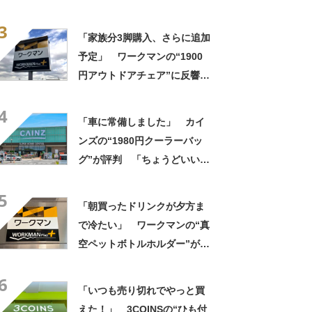
きさ」「保冷剤を止めるベル
3
トが良い」
「家族分3脚購入、さらに追加
予定」 ワークマンの“1900
円アウトドアチェア”に反響
「90キロ級でも安心して座れ
4
た」「キャンプの1軍」の声
「車に常備しました」 カイ
ンズの“1980円クーラーバッ
グ”が評判 「ちょうどいい大
きさ」「保冷剤を止めるベル
5
トが良い」
「朝買ったドリンクが夕方ま
で冷たい」 ワークマンの“真
空ペットボトルホルダー”が大
好評 「車の中でも冷え冷
6
え」「もっと早く買えばよか
「いつも売り切れでやっと買
った」
えた！」 3COINSの“ひも付