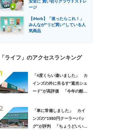
安全に 買い切りクラウドストレ
門メディア
建設×テクノロジーの最前線
ージ
【iHerb】「迷ったらこれ！」
みんなが"リピ買い"している人
気商品
「ライフ」のアクセスランキング
1
「4度くらい違いました」 カ
インズの外に吊るす“遮光シェ
ード”が高評価 「今年の酷暑
にも活躍」「風通しもよくし
2
っかり遮光」の声
「車に常備しました」 カイ
ンズの“1980円クーラーバッ
グ”が評判 「ちょうどいい大