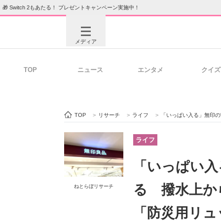
🎁 Switch 2もあたる！ プレゼントキャンペーン実施中！
メディア
TOP
ニュース
エンタメ
クイズ
注目記事を集めた総合ページ
ITの今
TOP
>
リサーチ
>
ライフ
>
「いっぱい入る」無印の“肩の負担
ビジネスと働き方のヒント
AI活用
ライフ
「いっぱい入
ITエンジニア向け専門サイト
企業向けI
る 撥水上か
ねとらぼリサーチ
「防災用リュ