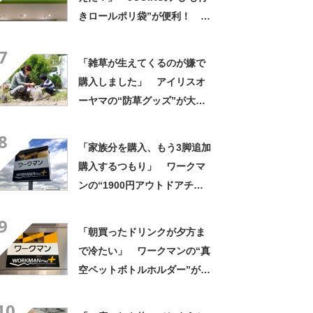
きロールポリ袋”が便利！
「柄もかわいいしロール式で
7
使いやすい」「ひもがあるの
「雑草が生えてくるのが嫌で
が便利です」
購入しました」 アイリスオ
ーヤマの“防草グッズ”が大人
気 「今回で3度目の購入」
8
「施工が楽で簡単」
「家族分を購入、もう3脚追加
購入するつもり」 ワークマ
ンの“1900円アウトドアチェ
ア”に反響 「90キロ級でも安
9
心して座れた」「キャンプの1
「朝買ったドリンクが夕方ま
軍」の声
で冷たい」 ワークマンの“真
空ペットボトルホルダー”が大
好評 「車の中でも冷え冷
10
え」「もっと早く買えばよか