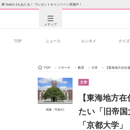
🎁 Switch 2もあたる！ プレゼントキャンペーン実施中！
メディア
TOP
ニュース
エンタメ
クイズ
注目記事を集めた総合ページ
ITの今
TOP
>
リサーチ
>
教育
>
大学
>
【東海地方在住者に聞
ビジネスと働き方のヒント
AI活用
大学
【東海地方在
ITエンジニア向け専門サイト
企業向けI
たい「旧帝国
画像：写真AC
「京都大学」