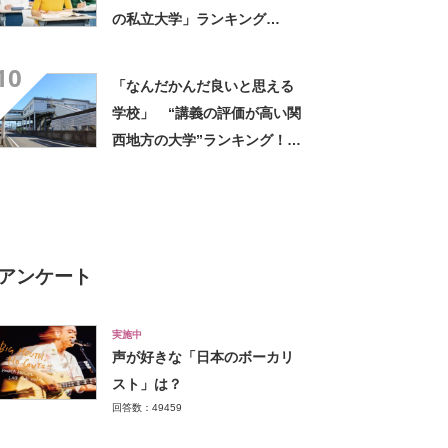
の私立大学」ランキング
TOP25！ 第1位は「早稲田
10
大学」【2026年最新調査結
「なんだかんだ良いと思える
果】
学校」 “講義の評価が高い関
西地方の大学”ランキング！
上位には「緻密にカリキュラ
ムが組まれている」「優しい
先生が多い」の声
アンケート
実施中
声が好きな「日本のボーカリ
スト」は？
回答数：49459