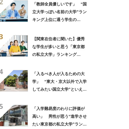
2
人がたくさん」「専門分野は
「教師全員優しいです」 “国
かなり本格的」
立大学っぽい名前の大学”ラン
キング上位に通う学生の
声！ 「進学校から来ている
3
人がたくさん」「専門分野は
【関東在住者に聞いた】優秀
かなり本格的」
な学生が多いと思う「東京都
の私立大学」ランキング
TOP25！ 第1位は「早稲田
4
大学」【2026年最新調査結
「入るべき人が入るための大
果】
学」 “東大・京大以外で入学
してみたい国立大学”といえ
ば？ 女性が選ぶ上位に「徹
5
底的に学べる」「世の中にあ
「入学難易度のわりに評価が
る大学の中で一二を争うレベ
高い」 男性が思う“進学させ
ルの先端設備」の声
たい東京都の私立大学”ランキ