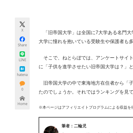
モノづくり技術者専門サイト
エレクトロ
X
「旧帝国大学」は全国に7大学ある名門大
ちょっと気になるネットの話題
大学に憧れを抱いている受験生や保護者も
Share
そこで、ねとらぼでは、アンケートサイト
LINE
に「子供を進学させたい旧帝国大学は？」
hatena
旧帝国大学の中で東海地方在住者から「子
0
たのでしょうか。それではランキングを見
Home
※本ページはアフィリエイトプログラムによる収益を
筆者：二輪児