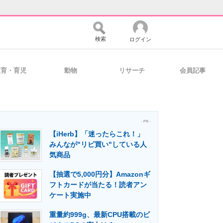
検索
ログイン
教育・育児
動物
リサーチ
会員記事
バイスの未来
好きが集まる 比べて選べる
- PR -
【iHerb】「迷ったらこれ！」
コミュニティ
マーケ×ITの今がよく分かる
みんなが"リピ買い"している人
気商品
【抽選で5,000円分】Amazonギ
・活用を支援
フトカードが当たる！読者アン
ケート実施中
重量約999g、最新CPU搭載のビ