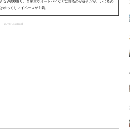
きなW800乗り。自動車やオートバイなどに乗るのが好きだが、いじるの
はゆっくりマイペースが主義。
advertisement