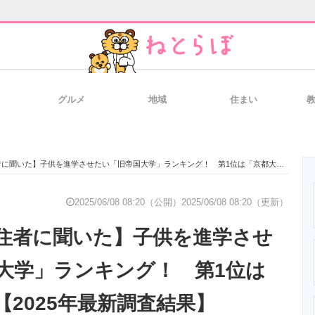
グルメ
地域
住まい
と未来を見通す
スマホと通信の最新トレンド
進化するPCとデ
いた】子供を進学させたい「旧帝国大学」ランキング！ 第1位は「京都大学」【2025年最新調査結果】
のいまが分かる
企業ITのトレンドを詳説
経営リーダーの
2025/06/08 08:20（公開）
2025/06/08 08:20（更新）
住者に聞いた】子供を進学させ
T製品の総合サイト
IT製品の技術・比較・事例
製造業のIT導入
大学」ランキング！ 第1位は
【2025年最新調査結果】