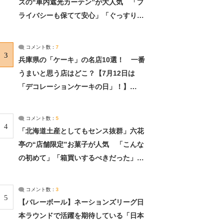
ズの“車内遮光カーテン”が大人気 「プ
ライバシーも保てて安心」「ぐっすり眠
れました」（2/2） | ライフ ねとらぼリ
サーチ：2ページ目
コメント数：
7
3
兵庫県の「ケーキ」の名店10選！ 一番
うまいと思う店はどこ？【7月12日は
「デコレーションケーキの日」！】
（2/4） | 兵庫県 ねとらぼリサーチ：2ペ
ージ目
コメント数：
5
4
「北海道土産としてもセンス抜群」六花
亭の“店舗限定”お菓子が人気 「こんな
の初めて」「箱買いするべきだった」
（1/2） | 北海道 ねとらぼリサーチ
コメント数：
3
5
【バレーボール】ネーションズリーグ日
本ラウンドで活躍を期待している「日本