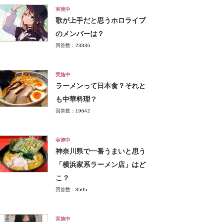
実施中
歌が上手だと思うホロライブ
のメンバーは？
回答数：23836
実施中
ラーメンって日本食？それと
も中華料理？
回答数：19642
実施中
神奈川県で一番うまいと思う
「横浜家系ラーメン店」はど
こ？
回答数：8505
実施中