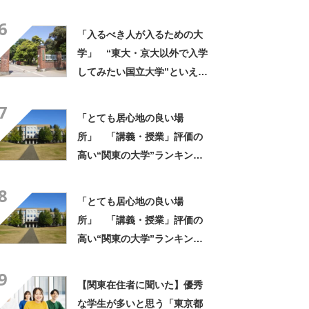
ング上位に学生の声！「クラ
6
スの人と仲良くなりやすい」
「入るべき人が入るための大
「他大学にない学科も」
学」 “東大・京大以外で入学
してみたい国立大学”といえ
ば？ 女性が選ぶ上位に「徹
7
底的に学べる」「世の中にあ
「とても居心地の良い場
る大学の中で一二を争うレベ
所」 「講義・授業」評価の
ルの先端設備」の声
高い“関東の大学”ランキング
上位に「みっちり授業で英語
8
で論文が書ける」「レジュメ
「とても居心地の良い場
の内容濃い」の声
所」 「講義・授業」評価の
高い“関東の大学”ランキング
上位に「みっちり授業で英語
9
で論文が書ける」「レジュメ
【関東在住者に聞いた】優秀
の内容濃い」の声
な学生が多いと思う「東京都