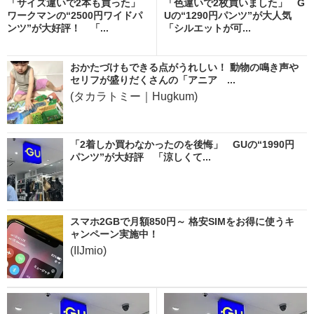
「サイズ違いで2本も買った」
「色違いで2枚買いました」 G
ワークマンの“2500円ワイドパ
Uの“1290円パンツ”が大人気
ンツ”が大好評！ 「...
「シルエットが可...
おかたづけもできる点がうれしい！ 動物の鳴き声や
セリフが盛りだくさんの「アニア ...
(タカラトミー｜Hugkum)
「2着しか買わなかったのを後悔」 GUの“1990円
パンツ”が大好評 「涼しくて...
スマホ2GBで月額850円～ 格安SIMをお得に使うキ
ャンペーン実施中！
(IIJmio)