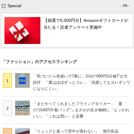
Special
- PR -
【抽選で5,000円分】Amazonギフトカードが
当たる！読者アンケート実施中
「ファッション」のアクセスランキング
「気づいたら色違いで7着に」GUの“990円5分袖T”が大
1
好評 「夏はほぼずっとコレ」「洗濯してもヨレずシワ
になりにくい」
「またやってくれましたフライングタイガー」 夏
2
の“1540円巾着バッグ”→まさかの生き物柄に「えッかわ
いい」「これは買い」と反響
「リュックと違って背中が蒸れない」 無印良品