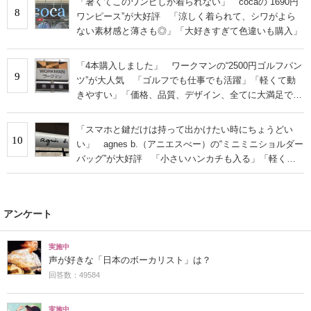
「暑くてこのワンピしか着られない」 cocaの“1690円
8
ワンピース”が大好評 「涼しく着られて、シワがよら
ない素材感と薄さも◎」「大好きすぎて色違いも購入」
「4本購入しました」 ワークマンの“2500円ゴルフパン
9
ツ”が大人気 「ゴルフでも仕事でも活躍」「軽くて動
きやすい」「価格、品質、デザイン、全てに大満足で
す」
「スマホと鍵だけは持って出かけたい時にちょうどい
10
い」 agnes b.（アニエスべー）の“ミニミニショルダー
バッグ”が大好評 「小さいハンカチも入る」「軽くて
旅行でも活躍します
アンケート
実施中
声が好きな「日本のボーカリスト」は？
回答数：49584
実施中