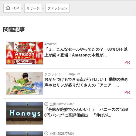
企業向けIT製品の総合サイト
TOP
リサーチ
ファッション
>
>
IT製品の技術・比較・事例
関連記事
製造業のIT導入・活用を支援
Amazon
モノづくり技術者専門サイト
「え、こんなセールやってたの？」80％OFF以
上が続々登場！Amazonの本気が...
エレクトロニクス専門サイト
PR
電子設計の基本と応用
タカラトミー｜Hugkum
おかたづけもできる点がうれしい！ 動物の鳴き
声やセリフが盛りだくさんの「アニア ...
エネルギーの専門メディア
PR
建設×テクノロジーの最前線
公開 2025/06/07
「色味が絶妙でかわいい！」 ハニーズの“268
ちょっと気になるネットの話題
0円パンツ”に高評価続出 「伸びが...
公開 2026/07/04