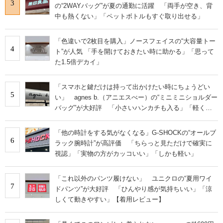
3
の“2WAYバッグ”が夏の通勤に活躍 「両手が空き、背
中も熱くない」「ペットボトルもすぐ取り出せる」
「色違いで2枚目を購入」ノースフェイスの“大容量トー
4
ト”が人気 「手を開けておきたい時に助かる」「思って
た1.5倍デカイ」
「スマホと鍵だけは持って出かけたい時にちょうどい
5
い」 agnes b.（アニエスべー）の“ミニミニショルダー
バッグ”が大好評 「小さいハンカチも入る」「軽くて
旅行でも活躍します
「他の時計をする気がなくなる」G-SHOCKの“オールブ
6
ラック腕時計”が高評価 「ちらっと見ただけで確実に
視認」「実物の方がカッコいい」「しかも軽い」
「これ以外のパンツ履けない」 ユニクロの“夏用ワイ
7
ドパンツ”が大好評 「ひんやり感が気持ちいい」「涼
しくて動きやすい」【着用レビュー】