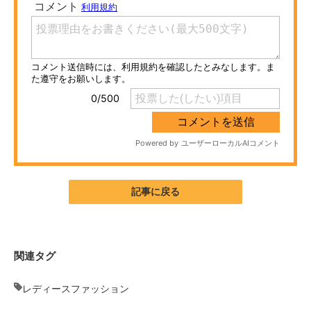
ITの今と未来を見通す
スマホと通信の最新トレンド
進化するPCとデバイスの未来
好きが集まる 比べて選べる
ビジネスと働き方のヒント
AI活用のいまが分かる
記事に戻る
企業ITのトレンドを詳説
経営リーダーのコミュニティ
関連タグ
マーケ×ITの今がよく分かる
レディースファッション
ITエンジニア向け専門サイト