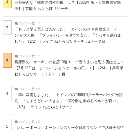
1
一番好きな「韓国の男性俳優」は？【2026年版・人気投票実施
中】 | 芸能人 ねとらぼリサーチ
コメント数：
7
2
「もっと早く買えば良かった」 カインズの“車内遮光カーテ
ン”が大人気 「プライバシーも保てて安心」「ぐっすり眠れま
した」（2/2） | ライフ ねとらぼリサーチ：2ページ目
コメント数：
7
3
兵庫県の「ケーキ」の名店10選！ 一番うまいと思う店はどこ？
【7月12日は「デコレーションケーキの日」！】（2/4） | 兵庫県
ねとらぼリサーチ：2ページ目
コメント数：
4
4
「車に常備しました」 カインズの“1980円クーラーバッグ”が評
判 「ちょうどいい大きさ」「保冷剤を止めるベルトが良い」
（1/5） | ライフ ねとらぼリサーチ
コメント数：
3
5
【バレーボール】ネーションズリーグ日本ラウンドで活躍を期待