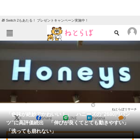
🎁 Switch 2もあたる！ プレゼントキャンペーン実施中！
ねとらぼメニュー
TOP
ニュース
エンタメ
クイズ
グルメ
地域
住まい
教育・育児
動物
リサーチ
ファッション
2025/06/07 21:10（公開）
ねとらぼリサーチ
会員記事
「色味が絶妙でかわいい！」 ハニーズの“2680円パン
X
Share
LINE
hatena
0
ツ”に高評価続出 「伸びが良くてとても動きやすい」
メディア
「洗っても崩れない」
注目記事を集めた総合ページ