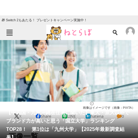
🎁 Switch 2もあたる！ プレゼントキャンペーン実施中！
ねとらぼメニュー
TOP
ニュース
エンタメ
クイズ
グルメ
地域
住まい
教育・育児
動物
リサーチ
大学
2025/06/07 16:40（公開）
画像はイメージです（画像：PIXTA）
会員記事
【中四国・九州沖縄在住者に聞いた】東大・京大以外で
X
Share
LINE
hatena
0
ブランド力が高いと思う「国立大学」ランキング
メディア
TOP28！ 第1位は「九州大学」【2025年最新調査結
画像一覧
果】
注目記事を集めた総合ページ