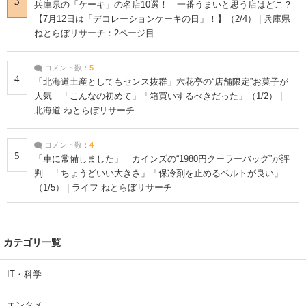
3
兵庫県の「ケーキ」の名店10選！ 一番うまいと思う店はどこ？
【7月12日は「デコレーションケーキの日」！】（2/4） | 兵庫県
ねとらぼリサーチ：2ページ目
コメント数：
5
4
「北海道土産としてもセンス抜群」六花亭の“店舗限定”お菓子が
人気 「こんなの初めて」「箱買いするべきだった」（1/2） |
北海道 ねとらぼリサーチ
コメント数：
4
5
「車に常備しました」 カインズの“1980円クーラーバッグ”が評
判 「ちょうどいい大きさ」「保冷剤を止めるベルトが良い」
（1/5） | ライフ ねとらぼリサーチ
カテゴリ一覧
IT・科学
エンタメ