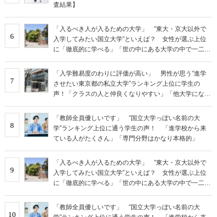
査結果】
「入るべき人が入るための大学」 “東大・京大以外で
6
入学してみたい国立大学”といえば？ 女性が選ぶ上位
に「徹底的に学べる」「世の中にある大学の中で一二を
争うレベルの先端設備」の声
「入学難易度のわりに評価が高い」 男性が思う“進学
7
させたい東京都の私立大学”ランキング上位に学生の
声！「クラスの人と仲良くなりやすい」「他大学にない
学科も」
「教師全員優しいです」 “国立大学っぽい名前の大
8
学”ランキング上位に通う学生の声！ 「進学校から来
ている人がたくさん」「専門分野はかなり本格的」
「入るべき人が入るための大学」 “東大・京大以外で
9
入学してみたい国立大学”といえば？ 女性が選ぶ上位
に「徹底的に学べる」「世の中にある大学の中で一二を
争うレベルの先端設備」の声
「教師全員優しいです」 “国立大学っぽい名前の大
10