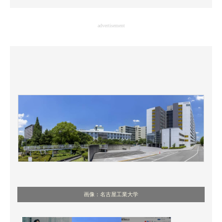
企業向けIT製品の総合サイト
advertisement
IT製品の技術・比較・事例
製造業のIT導入・活用を支援
モノづくり技術者専門サイト
エレクトロニクス専門サイト
電子設計の基本と応用
エネルギーの専門メディア
建設×テクノロジーの最前線
ちょっと気になるネットの話題
画像：名古屋工業大学