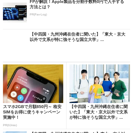
FPが解説！Apple製品を分割手数料0円で入手する
方法とは？
PR(Fav-Log)
【中四国・九州沖縄在住者に聞いた】「東大・京大
以外で文系が特に強そうな国立大学」...
スマホ2GBで月額850円～ 格安
【中四国・九州沖縄在住者に聞
SIMをお得に使うキャンペーン
いた】「東大・京大以外で文系
実施中！
が特に強そうな国立大学」...
PR(IIJmio)