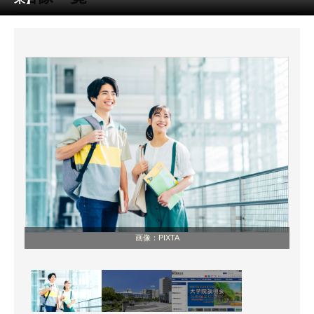
ITの今と未来を見通す
スマホと通信の最新トレンド
進化するPCとデバイスの未来
好きが集まる 比べて選べる
ビジネスと働き方のヒント
AI活用のいまが分かる
企業ITのトレンドを詳説
画像：PIXTA
経営リーダーのコミュニティ
マーケ×ITの今がよく分かる
ITエンジニア向け専門サイト