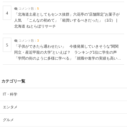
コメント数：
5
4
「北海道土産としてもセンス抜群」六花亭の“店舗限定”お菓子が
人気 「こんなの初めて」「箱買いするべきだった」（1/2） |
北海道 ねとらぼリサーチ
コメント数：
3
5
「子供ができたら通わせたい」 今後発展していきそうな“関関
同立・産近甲龍の大学”といえば？ ランキング1位に学生の声
「学問の街のように多様に学べる」「就職や進学の実績も高い」
| 大学 ねとらぼリサーチ
カテゴリ一覧
IT・科学
エンタメ
グルメ