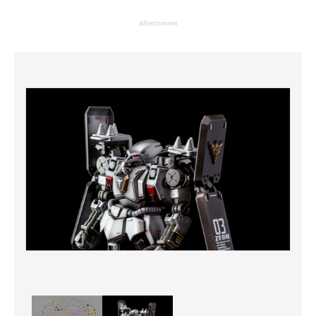
企業向けIT製品の総合サイト
advertisement
IT製品の技術・比較・事例
製造業のIT導入・活用を支援
モノづくり技術者専門サイト
エレクトロニクス専門サイト
電子設計の基本と応用
エネルギーの専門メディア
建設×テクノロジーの最前線
ちょっと気になるネットの話題