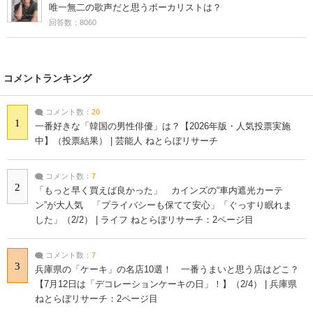
唯一無二の歌声だと思うボーカリストは？
回答数：8060
コメントランキング
コメント数：
20
1
一番好きな「韓国の男性俳優」は？【2026年版・人気投票実施
中】（投票結果） | 芸能人 ねとらぼリサーチ
コメント数：
7
2
「もっと早く買えば良かった」 カインズの“車内遮光カーテ
ン”が大人気 「プライバシーも保てて安心」「ぐっすり眠れま
した」（2/2） | ライフ ねとらぼリサーチ：2ページ目
コメント数：
7
3
兵庫県の「ケーキ」の名店10選！ 一番うまいと思う店はどこ？
【7月12日は「デコレーションケーキの日」！】（2/4） | 兵庫県
ねとらぼリサーチ：2ページ目