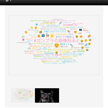
ITの今と未来を見通す
スマホと通信の最新トレンド
進化するPCとデバイスの未来
好きが集まる 比べて選べる
ビジネスと働き方のヒント
AI活用のいまが分かる
企業ITのトレンドを詳説
経営リーダーのコミュニティ
マーケ×ITの今がよく分かる
ITエンジニア向け専門サイト