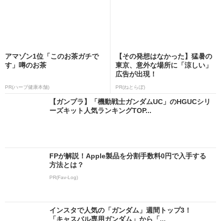
アマゾン1位「このお茶ガチで
【その発想はなかった】猛暑の
す」噂のお茶
東京、意外な場所に「涼しい」
広告が出現！
PR(ハーブ健康本舗)
PR(ねとらぼ)
【ガンプラ】「機動戦士ガンダムUC」のHGUCシリ
ーズキット人気ランキングTOP...
FPが解説！Apple製品を分割手数料0円で入手する
方法とは？
PR(Fav-Log)
インスタで人気の「ガンダム」週間トップ3！
「キャスバル専用ガンダム」から「...