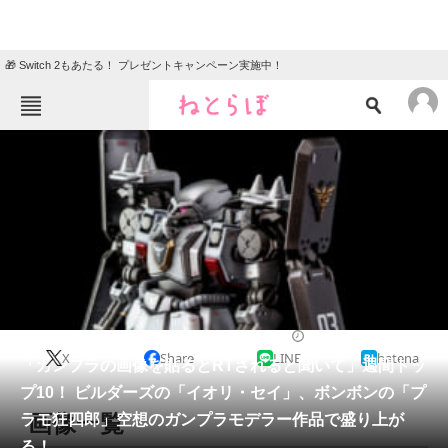
🎁 Switch 2もあたる！ プレゼントキャンペーン実施中！
ねとらぼメニュー
TOP
ニュース
エンタメ
クイズ
グルメ
地域
住まい
教育・育児
動物
リサーチ
ガンプラ
2020/07/08 12:45（公開）
X
Share
LINE
hatena
会員記事
「ガンプラの画像を貼るとRTされると聞いて」週間トッ
プ10！ ビルダーズの「イオリ・セイ」、ボンボンの「プ
メディア
画像一覧
ラモ狂四郎」空想のガンプラモデラー作品で盛り上が
る！
注目記事を集めた総合ページ