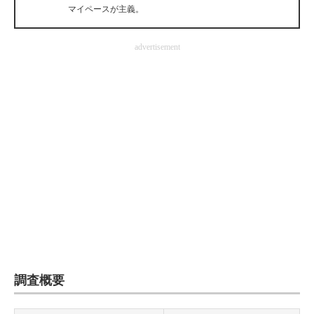
マイペースが主義。
企業向けIT製品の総合サイト
IT製品の技術・比較・事例
advertisement
製造業のIT導入・活用を支援
モノづくり技術者専門サイト
エレクトロニクス専門サイト
電子設計の基本と応用
エネルギーの専門メディア
建設×テクノロジーの最前線
ちょっと気になるネットの話題
調査概要