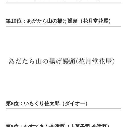
第10位：あだたら山の揚げ饅頭（花月堂花屋）
第8位：いもくり佐太郎（ダイオー）
第8位：かすてあん会津葵（上菓子司 会津葵）