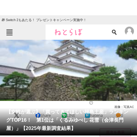
🎁 Switch 2もあたる！ プレゼントキャンペーン実施中！
ねとらぼメニュー
TOP
ニュース
エンタメ
クイズ
グルメ
地域
住まい
教育・育児
動物
リサーチ
福島県
2025/06/08 16:10（公開）
画像：写真AC
会員記事
【女性が選ぶ】「買ってきてほしい福島土産」ランキン
X
Share
LINE
hatena
0
グTOP16！ 第1位は「くるみゆべし 花雪（会津長門
メディア
屋）」【2025年最新調査結果】
目次を表示
注目記事を集めた総合ページ