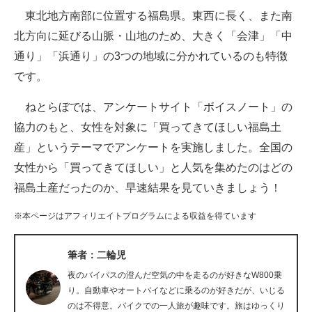
東北地方南部に位置する福島県。東西に長く、また南
ITの今と未来を見通す
北方向に延びる山脈・山地のため、大きく「会津」「中
通り」「浜通り」の3つの地域に分かれているのも特徴
スマホと通信の最新トレンド
です。
進化するPCとデバイスの未来
ねとらぼでは、アンケートサイト「ボイスノート」の
好きが集まる 比べて選べる
協力のもと、女性を対象に「買ってきてほしい福島土
産」というテーマでアンケートを実施しました。全国の
ビジネスと働き方のヒント
女性から「買ってきてほしい」と人気を集めたのはどの
AI活用のいまが分かる
福島土産だったのか、早速結果を見ていきましょう！
企業ITのトレンドを詳説
※本ページはアフィリエイトプログラムによる収益を得ています
経営リーダーのコミュニティ
筆者：二輪児
マーケ×ITの今がよく分かる
夜のバイパスの澄んだ空気の中を走るのが好きなW800乗
り。自動車やオートバイなどに乗るのが好きだが、いじる
ITエンジニア向け専門サイト
のは不得意。バイクでの一人旅が趣味です。旅はゆっくり