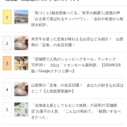
「気づくと1箱全部食べてる」“岩手の銘菓”に絶賛の声
1
「お土産で喜ばれるナンバーワン」「会社や友達から毎
回大好評」
米沢牛を使った定食が味わえるお店などを紹介！ 山形
2
県の「定食」の名店10選！
「宮城県で人気のショッピングモール」ランキング
3
TOP20！ 1位は「イオンモール新利府」【2024年3月
版／Googleクチコミ調べ】
山形県の「定食」の名店10選！ あなたの好きなお店は
4
どこ？【人気投票実施中】
「北海道土産としてもセンス抜群」六花亭の“店舗限
5
定”お菓子が人気 「こんなの初めて」「箱買いするべ
きだった」