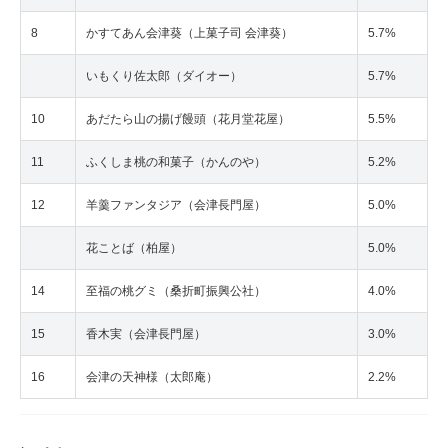
8
かすてあん会津葵（上菓子司 会津葵）
5.7%
いもくり佐太郎（ダイオー）
5.7%
10
あだたら山の揚げ饅頭（花月堂花屋）
5.5%
11
ふくしま桃の和菓子（かんのや）
5.2%
12
羊羹ファンタジア（会津長門屋）
5.0%
花ことば（柏屋）
5.0%
14
至福の桃グミ（桑折町振興公社）
4.0%
15
香木実（会津長門屋）
3.0%
16
会津の天神様（太郎庵）
2.2%