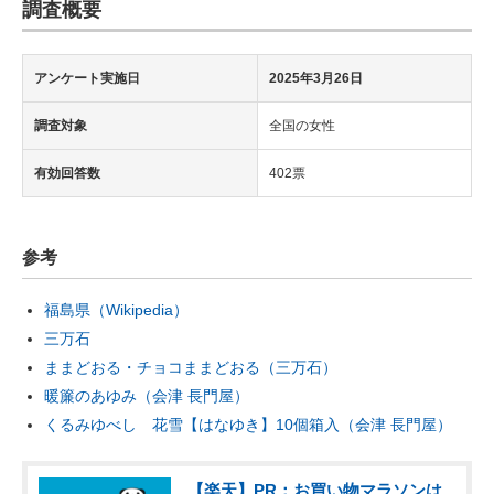
調査概要
アンケート実施日
2025年3月26日
調査対象
全国の女性
有効回答数
402票
参考
福島県（Wikipedia）
三万石
ままどおる・チョコままどおる（三万石）
暖簾のあゆみ（会津 長門屋）
くるみゆべし 花雪【はなゆき】10個箱入（会津 長門屋）
【楽天】PR：お買い物マラソンは