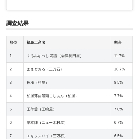
調査結果
順位
福島土産名
割合
1
くるみゆべし 花雪（会津長門屋）
11.7%
2
ままどおる（三万石）
10.7%
3
檸檬（柏屋）
8.5%
4
柏屋薄皮饅頭こしあん（柏屋）
7.7%
5
玉羊羹（玉嶋屋）
7.0%
6
栗本陣（ニュー木村屋）
6.7%
7
エキソンパイ（三万石）
6.5%