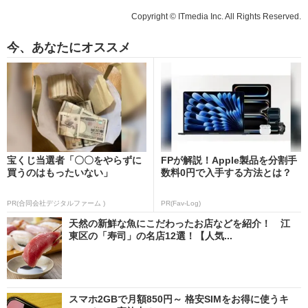
Copyright © ITmedia Inc. All Rights Reserved.
今、あなたにオススメ
宝くじ当選者「〇〇をやらずに
FPが解説！Apple製品を分割手
買うのはもったいない」
数料0円で入手する方法とは？
PR(合同会社デジタルファーム )
PR(Fav-Log)
天然の新鮮な魚にこだわったお店などを紹介！ 江
東区の「寿司」の名店12選！【人気...
スマホ2GBで月額850円～ 格安SIMをお得に使うキ