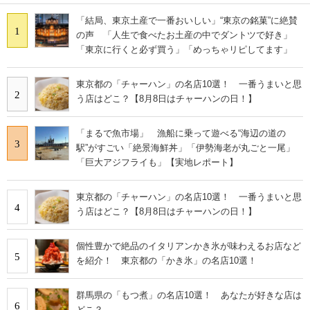
「結局、東京土産で一番おいしい」“東京の銘菓”に絶賛
1
の声 「人生で食べたお土産の中でダントツで好き」
「東京に行くと必ず買う」「めっちゃリピしてます」
東京都の「チャーハン」の名店10選！ 一番うまいと思
2
う店はどこ？【8月8日はチャーハンの日！】
「まるで魚市場」 漁船に乗って遊べる“海辺の道の
3
駅”がすごい「絶景海鮮丼」「伊勢海老が丸ごと一尾」
「巨大アジフライも」【実地レポート】
東京都の「チャーハン」の名店10選！ 一番うまいと思
4
う店はどこ？【8月8日はチャーハンの日！】
個性豊かで絶品のイタリアンかき氷が味わえるお店など
5
を紹介！ 東京都の「かき氷」の名店10選！
群馬県の「もつ煮」の名店10選！ あなたが好きな店は
6
どこ？