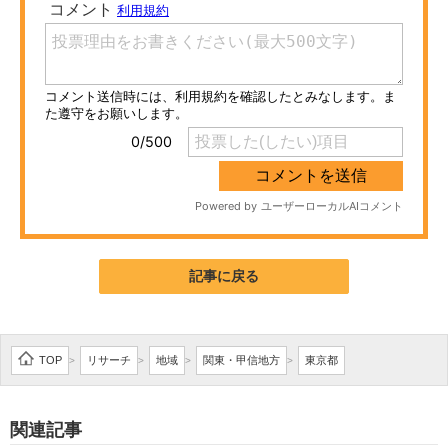
ITの今と未来を見通す
スマホと通信の最新トレンド
進化するPCとデバイスの未来
好きが集まる 比べて選べる
ビジネスと働き方のヒント
AI活用のいまが分かる
記事に戻る
企業ITのトレンドを詳説
経営リーダーのコミュニティ
TOP
リサーチ
地域
関東・甲信地方
東京都
>
>
>
>
マーケ×ITの今がよく分かる
関連記事
ITエンジニア向け専門サイト