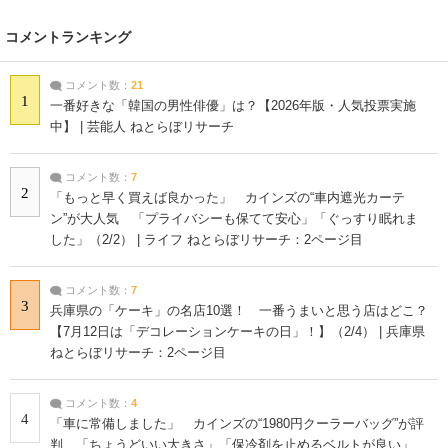
コメントランキング
コメント数：
21
1
一番好きな「韓国の男性俳優」は？【2026年版・人気投票実施
中】 | 芸能人 ねとらぼリサーチ
コメント数：
7
2
「もっと早く買えば良かった」 カインズの“車内遮光カーテ
ン”が大人気 「プライバシーも保てて安心」「ぐっすり眠れま
した」（2/2） | ライフ ねとらぼリサーチ：2ページ目
コメント数：
7
3
兵庫県の「ケーキ」の名店10選！ 一番うまいと思う店はどこ？
【7月12日は「デコレーションケーキの日」！】（2/4） | 兵庫県
ねとらぼリサーチ：2ページ目
コメント数：
4
4
「車に常備しました」 カインズの“1980円クーラーバッグ”が評
判 「ちょうどいい大きさ」「保冷剤を止めるベルトが良い」