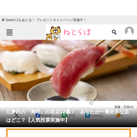
🎁 Switch 2もあたる！ プレゼントキャンペーン実施中！
ねとらぼメニュー
TOP
ニュース
エンタメ
クイズ
グルメ
地域
住まい
教育・育児
動物
リサーチ
東京都
2025/06/23 15:40（公開）
画像：写真AC
会員記事
江東区の「寿司」の名店12選！ あなたが一番好きな店
X
Share
LINE
hatena
0
はどこ？【人気投票実施中】
メディア
注目記事を集めた総合ページ