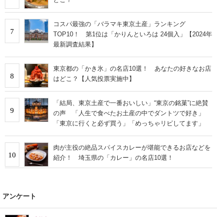
コスパ最強の「バラマキ東京土産」ランキング
7
TOP10！ 第1位は「かりんといろは 24個入」【2024年
最新調査結果】
東京都の「かき氷」の名店10選！ あなたの好きなお店
8
はどこ？【人気投票実施中】
「結局、東京土産で一番おいしい」“東京の銘菓”に絶賛
9
の声 「人生で食べたお土産の中でダントツで好き」
「東京に行くと必ず買う」「めっちゃリピしてます」
肉が主役の絶品スパイスカレーが堪能できるお店などを
10
紹介！ 埼玉県の「カレー」の名店10選！
アンケート