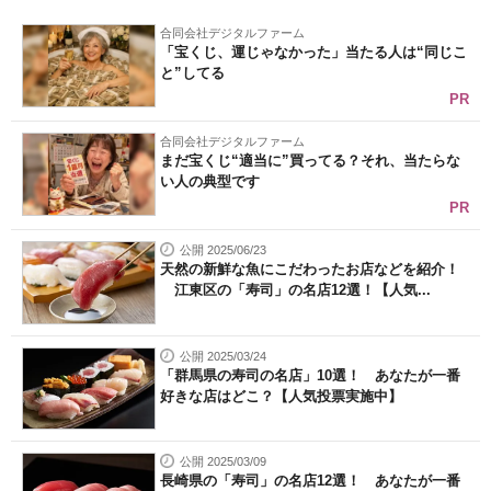
企業向けIT製品の総合サイト
合同会社デジタルファーム
「宝くじ、運じゃなかった」当たる人は“同じこ
と”してる
IT製品の技術・比較・事例
PR
製造業のIT導入・活用を支援
合同会社デジタルファーム
まだ宝くじ“適当に”買ってる？それ、当たらな
モノづくり技術者専門サイト
い人の典型です
PR
エレクトロニクス専門サイト
公開 2025/06/23
電子設計の基本と応用
天然の新鮮な魚にこだわったお店などを紹介！
江東区の「寿司」の名店12選！【人気...
エネルギーの専門メディア
建設×テクノロジーの最前線
公開 2025/03/24
「群馬県の寿司の名店」10選！ あなたが一番
好きな店はどこ？【人気投票実施中】
ちょっと気になるネットの話題
公開 2025/03/09
長崎県の「寿司」の名店12選！ あなたが一番