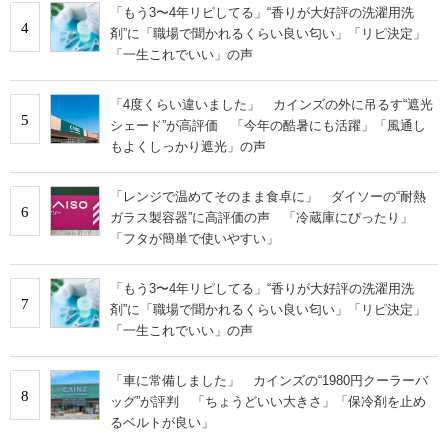
「もう3〜4年リピしてる」“香りが大好評の洗濯用洗
4
剤”に「職場で聞かれるくらい良い匂い」「リピ決定」
「一生これでいい」の声
「4度くらい違いました」 カインズの外に吊るす“遮光
5
シェード”が高評価 「今年の酷暑にも活躍」「風通し
もよくしっかり遮光」の声
「レンジで温めてそのまま食卓に」 ダイソーの“耐熱
6
ガラス製容器”に高評価の声 「冷蔵庫にぴったり」
「フタが簡単で使いやすい」
「もう3〜4年リピしてる」“香りが大好評の洗濯用洗
7
剤”に「職場で聞かれるくらい良い匂い」「リピ決定」
「一生これでいい」の声
「車に常備しました」 カインズの“1980円クーラーバ
8
ッグ”が評判 「ちょうどいい大きさ」「保冷剤を止め
るベルトが良い」