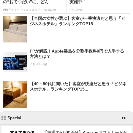
の“おてつだい”に、どん...
実施中！
PR(アタック・キュキュット｜Hugkum)
PR(IIJmio)
【全国の女性が選ぶ】客室が一番快適だと思う「ビ
ジネスホテル」ランキングTOP15...
FPが解説！Apple製品を分割手数料0円で入手する
方法とは？
PR(Fav-Log)
【40～50代に聞いた】客室が快適だと思う「ビジネ
スホテル」ランキングTOP15...
Special
- PR -
【抽選で5,000円分】Amazonギフトカードが