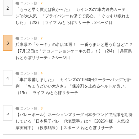
コメント数：
7
2
「もっと早く買えば良かった」 カインズの“車内遮光カーテ
ン”が大人気 「プライバシーも保てて安心」「ぐっすり眠れま
した」（2/2） | ライフ ねとらぼリサーチ：2ページ目
コメント数：
7
3
兵庫県の「ケーキ」の名店10選！ 一番うまいと思う店はどこ？
【7月12日は「デコレーションケーキの日」！】（2/4） | 兵庫県
ねとらぼリサーチ：2ページ目
コメント数：
4
4
「車に常備しました」 カインズの“1980円クーラーバッグ”が評
判 「ちょうどいい大きさ」「保冷剤を止めるベルトが良い」
（1/5） | ライフ ねとらぼリサーチ
コメント数：
3
5
【バレーボール】ネーションズリーグ日本ラウンドで活躍を期待
している「日本男子バレー代表選手」は？【2026年版・人気投
票実施中】（投票結果） | スポーツ ねとらぼリサーチ