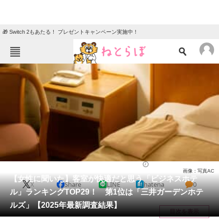
🎁 Switch 2もあたる！ プレゼントキャンペーン実施中！
ねとらぼメニュー
TOP
ニュース
エンタメ
クイズ
グルメ
地域
住まい
教育・育児
動物
リサーチ
ライフ
2025/06/14 19:50（公開）
画像：写真AC
会員記事
【女性に聞いた】客室が快適だと思う「ビジネスホテ
X
Share
LINE
hatena
0
ル」ランキングTOP29！ 第1位は「三井ガーデンホテ
メディア
ルズ」【2025年最新調査結果】
目次を表示
注目記事を集めた総合ページ