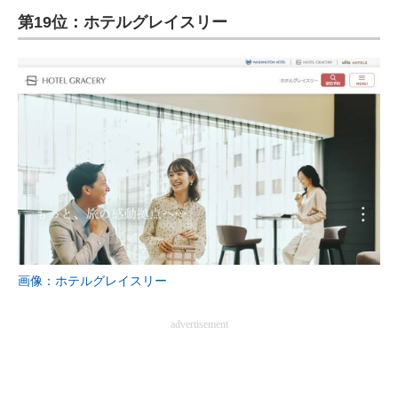
第19位：ホテルグレイスリー
ITの今と未来を見通す
スマホと通信の最新トレンド
進化するPCとデバイスの未来
好きが集まる 比べて選べる
ビジネスと働き方のヒント
AI活用のいまが分かる
企業ITのトレンドを詳説
画像：ホテルグレイスリー
経営リーダーのコミュニティ
advertisement
マーケ×ITの今がよく分かる
ITエンジニア向け専門サイト