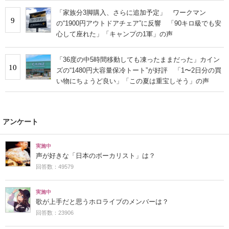
「家族分3脚購入、さらに追加予定」 ワークマン
9
の“1900円アウトドアチェア”に反響 「90キロ級でも安
心して座れた」「キャンプの1軍」の声
「36度の中5時間移動しても凍ったままだった」カイン
10
ズの“1480円大容量保冷トート”が好評 「1〜2日分の買
い物にちょうど良い」「この夏は重宝しそう」の声
アンケート
実施中
声が好きな「日本のボーカリスト」は？
回答数：49579
実施中
歌が上手だと思うホロライブのメンバーは？
回答数：23906