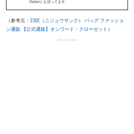
Vtuberにも沼ってます。
企業向けIT製品の総合サイト
IT製品の技術・比較・事例
（参考元：
23区（ニジュウサンク） バッグ ファッショ
ン通販 【公式通販】オンワード・クローゼット
）
製造業のIT導入・活用を支援
advertisement
モノづくり技術者専門サイト
エレクトロニクス専門サイト
電子設計の基本と応用
エネルギーの専門メディア
建設×テクノロジーの最前線
ちょっと気になるネットの話題