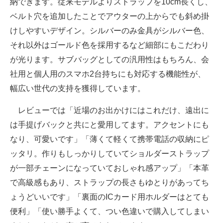
納できます。従来モデルよりストラップを10cm長くし、
ベルト穴を追加したことでアウターの上からでも斜め掛
けしやすいデザイン。シルバーのみ金具がシルバー色、
それ以外はゴールド色を採用するなど細部にもこだわり
が光ります。サブバッグとしての汎用性はもちろん、会
社用と個人用のスマホ2台持ちにも対応する機能性が、
幅広い世代の支持を獲得しています。
レビューでは「近場のお出かけにはこれだけ、遠出に
は手提げバックと共にと愛用してます。アクセントにも
なり、可愛いです」「薄くて軽くて携帯電話の収納にピ
ッタリ。作りもしっかりしていてショルダーストラップ
が一部チェーンになっていておしゃれ感アップ」「本革
で高級感もあり、ストラップの長さもゆとりがあってち
ょうどいいです」「裏面のICカード用ホルダーはとても
便利」「使い勝手よくて、つい色違いで購入してしまい