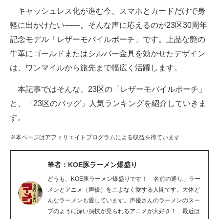
キャッシュレス化が進む今、スマホとカードだけで身
ITの今と未来を見通す
軽に出かけたい――。そんな声に応えるのが23区30周年
記念モデル「レザーモバイルポーチ」です。上品な艶の
スマホと通信の最新トレンド
牛革にゴールドまたはシルバー金具を効かせたデザイン
進化するPCとデバイスの未来
は、ワンマイルから旅先まで幅広く活躍します。
好きが集まる 比べて選べる
本記事ではそんな、23区の「レザーモバイルポーチ」
と、「23区のバッグ」人気ランキングを紹介していきま
ビジネスと働き方のヒント
す。
AI活用のいまが分かる
※本ページはアフィリエイトプログラムによる収益を得ています
企業ITのトレンドを詳説
筆者：KOE豚ラーメン爆盛り
経営リーダーのコミュニティ
どうも、KOE豚ラーメン爆盛りです！ 名前の通り、ラー
マーケ×ITの今がよく分かる
メンとアニメ（声優）をこよなく愛する人間です。大体ど
んなラーメンも愛しています。声優さんのラーメンのスー
ITエンジニア向け専門サイト
プのように深い演技が見られるアニメが大好き！ 最近は