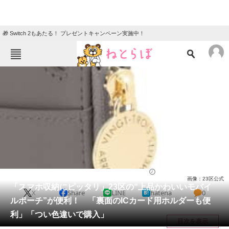
🎁 Switch 2もあたる！ プレゼントキャンペーン実施中！
ねとらぼメニュー
TOP
ニュース
エンタメ
クイズ
グルメ
地域
住まい
教育・育児
動物
リサーチ
バッグ
2025/06/14 17:50（公開）
画像：23区公式
会員記事
「スマホ収納にピッタリ」23区の“上品かわいいモバイ
X
Share
LINE
hatena
0
ルポーチ”が便利！ 「裏面のICカード用ホルダーも便
メディア
利」「つい色違いで購入」
目次を表示
注目記事を集めた総合ページ