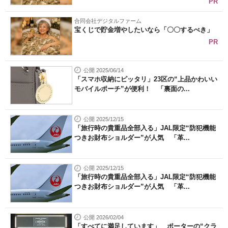
PR
合同会社デジタルファーム
宝くじで貯金増やしたいなら「〇〇するべき」
PR
公開 2025/06/14
「スマホ収納にピッタリ」23区の“上品かわいい
モバイルポーチ”が便利！ 「裏面の...
公開 2025/12/15
「旅行時の貴重品全部入る」JAL限定“防犯機能
つきお財布ショルダー”が人気 「革...
公開 2025/12/15
「旅行時の貴重品全部入る」JAL限定“防犯機能
つきお財布ショルダー”が人気 「革...
公開 2026/02/04
「すべてに満足しています」 ポーターの“クラ