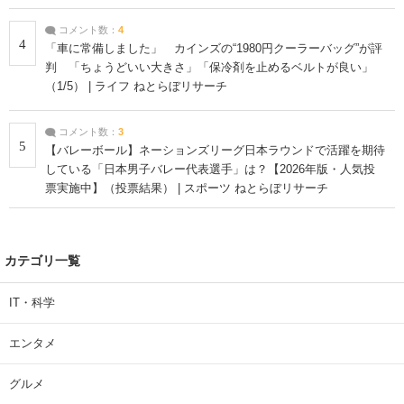
コメント数：
4
4
「車に常備しました」 カインズの“1980円クーラーバッグ”が評
判 「ちょうどいい大きさ」「保冷剤を止めるベルトが良い」
（1/5） | ライフ ねとらぼリサーチ
コメント数：
3
5
【バレーボール】ネーションズリーグ日本ラウンドで活躍を期待
している「日本男子バレー代表選手」は？【2026年版・人気投
票実施中】（投票結果） | スポーツ ねとらぼリサーチ
カテゴリ一覧
IT・科学
エンタメ
グルメ