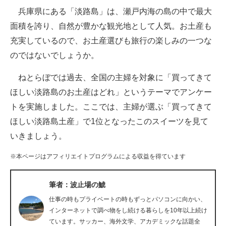
兵庫県にある「淡路島」は、瀬戸内海の島の中で最大
ITの今と未来を見通す
面積を誇り、自然が豊かな観光地として人気。お土産も
充実しているので、お土産選びも旅行の楽しみの一つな
スマホと通信の最新トレンド
のではないでしょうか。
進化するPCとデバイスの未来
ねとらぼでは過去、全国の主婦を対象に「買ってきて
好きが集まる 比べて選べる
ほしい淡路島のお土産はどれ」というテーマでアンケー
トを実施しました。ここでは、主婦が選ぶ「買ってきて
ビジネスと働き方のヒント
ほしい淡路島土産」で1位となったこのスイーツを見て
AI活用のいまが分かる
いきましょう。
企業ITのトレンドを詳説
※本ページはアフィリエイトプログラムによる収益を得ています
経営リーダーのコミュニティ
筆者：波止場の鯱
マーケ×ITの今がよく分かる
仕事の時もプライベートの時もずっとパソコンに向かい、
インターネットで調べ物をし続ける暮らしを10年以上続け
ITエンジニア向け専門サイト
ています。サッカー、海外文学、アカデミックな話題全