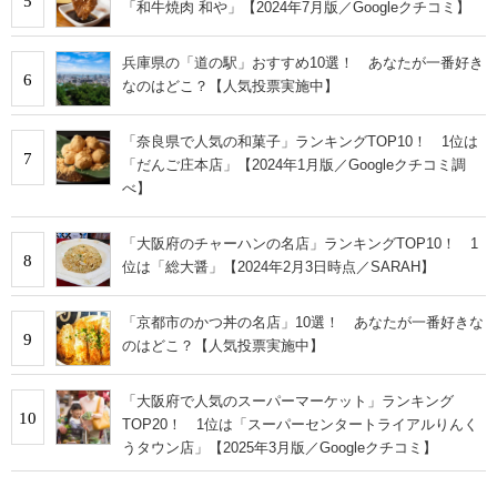
5
「和牛焼肉 和や」【2024年7月版／Googleクチコミ】
兵庫県の「道の駅」おすすめ10選！ あなたが一番好き
6
なのはどこ？【人気投票実施中】
「奈良県で人気の和菓子」ランキングTOP10！ 1位は
7
「だんご庄本店」【2024年1月版／Googleクチコミ調
べ】
「大阪府のチャーハンの名店」ランキングTOP10！ 1
8
位は「総大醤」【2024年2月3日時点／SARAH】
「京都市のかつ丼の名店」10選！ あなたが一番好きな
9
のはどこ？【人気投票実施中】
「大阪府で人気のスーパーマーケット」ランキング
10
TOP20！ 1位は「スーパーセンタートライアルりんく
うタウン店」【2025年3月版／Googleクチコミ】