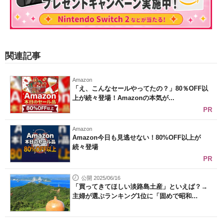
関連記事
Amazon
「え、こんなセールやってたの？」80％OFF以
上が続々登場！Amazonの本気が...
PR
Amazon
Amazon今日も見逃せない！80%OFF以上が
続々登場
PR
公開 2025/06/16
「買ってきてほしい淡路島土産」といえば？→
主婦が選ぶランキング1位に「固めで昭和...