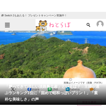
🎁 Switch 2もあたる！ プレゼントキャンペーン実施中！
ねとらぼメニュー
TOP
ニュース
エンタメ
クイズ
グルメ
地域
住まい
教育・育児
動物
リサーチ
兵庫県
2025/06/16 14:30（公開）
画像はイメージです（画像：PIXTA）
会員記事
「買ってきてほしい淡路島土産」といえば？→主婦が選
X
Share
LINE
hatena
0
ぶランキング1位に「固めで昭和っぽいプリン！」「素
メディア
朴な美味しさ」の声
目次を表示
注目記事を集めた総合ページ