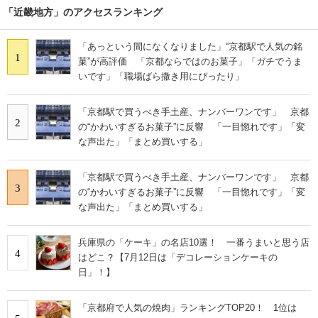
「近畿地方」のアクセスランキング
「あっという間になくなりました」“京都駅で人気の銘
1
菓”が高評価 「京都ならではのお菓子」「ガチでうま
いです」「職場ばら撒き用にぴったり」
「京都駅で買うべき手土産、ナンバーワンです」 京都
2
の“かわいすぎるお菓子”に反響 「一目惚れです」「変
な声出た」「まとめ買いする」
「京都駅で買うべき手土産、ナンバーワンです」 京都
3
の“かわいすぎるお菓子”に反響 「一目惚れです」「変
な声出た」「まとめ買いする」
兵庫県の「ケーキ」の名店10選！ 一番うまいと思う店
4
はどこ？【7月12日は「デコレーションケーキの
日」！】
「京都府で人気の焼肉」ランキングTOP20！ 1位は