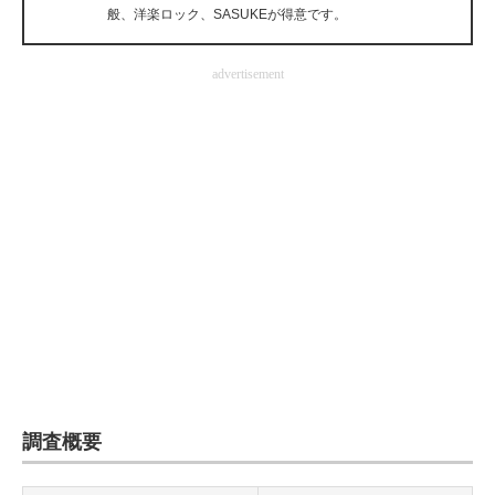
般、洋楽ロック、SASUKEが得意です。
企業向けIT製品の総合サイト
IT製品の技術・比較・事例
advertisement
製造業のIT導入・活用を支援
モノづくり技術者専門サイト
エレクトロニクス専門サイト
電子設計の基本と応用
エネルギーの専門メディア
建設×テクノロジーの最前線
ちょっと気になるネットの話題
調査概要