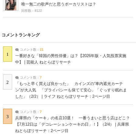
唯一無二の歌声だと思うボーカリストは？
回答数：8122
コメントランキング
コメント数：
21
1
一番好きな「韓国の男性俳優」は？【2026年版・人気投票実施
中】 | 芸能人 ねとらぼリサーチ
コメント数：
7
2
「もっと早く買えば良かった」 カインズの“車内遮光カーテ
ン”が大人気 「プライバシーも保てて安心」「ぐっすり眠れま
した」（2/2） | ライフ ねとらぼリサーチ：2ページ目
コメント数：
7
3
兵庫県の「ケーキ」の名店10選！ 一番うまいと思う店はどこ？
【7月12日は「デコレーションケーキの日」！】（2/4） | 兵庫県
ねとらぼリサーチ：2ページ目