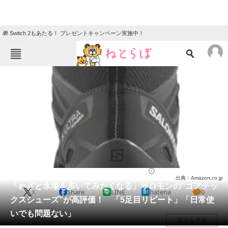
🎁 Switch 2もあたる！ プレゼントキャンペーン実施中！
ねとらぼメニュー
TOP
ニュース
エンタメ
クイズ
グルメ
地域
住まい
教育・育児
動物
リサーチ
シューズ
2025/06/16 14:00（公開）
出典：Amazon.co.jp
会員記事
「わざと水場を歩いてみたくなる」サロモンの“ゴアテッ
X
Share
LINE
hatena
0
クスシューズ”が高評価！ 「5足目リピート」「日常使
メディア
いでも問題ない」
目次を表示
注目記事を集めた総合ページ