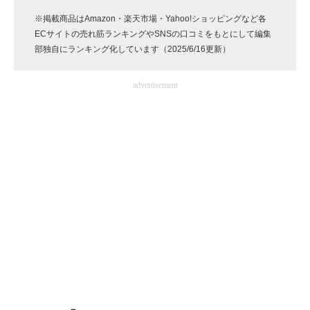
企業向けIT製品の総合サイト
※掲載商品はAmazon・楽天市場・Yahoo!ショッピングなど各
ECサイトの売れ筋ランキングやSNSの口コミをもとにして編集
IT製品の技術・比較・事例
部独自にランキング化しています（2025/6/16更新）
製造業のIT導入・活用を支援
advertisement
モノづくり技術者専門サイト
エレクトロニクス専門サイト
電子設計の基本と応用
エネルギーの専門メディア
建設×テクノロジーの最前線
ちょっと気になるネットの話題