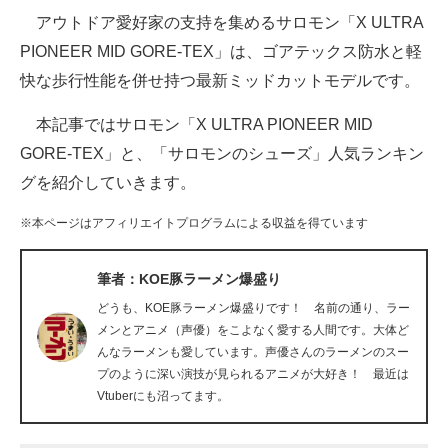
アウトドア愛好家の支持を集めるサロモン「X ULTRA
ITの今と未来を見通す
PIONEER MID GORE-TEX」は、ゴアテックス防水と軽
快な歩行性能を併せ持つ最新ミッドカットモデルです。
スマホと通信の最新トレンド
本記事ではサロモン「X ULTRA PIONEER MID
進化するPCとデバイスの未来
GORE-TEX」と、「サロモンのシューズ」人気ランキン
好きが集まる 比べて選べる
グを紹介していきます。
ビジネスと働き方のヒント
※本ページはアフィリエイトプログラムによる収益を得ています
AI活用のいまが分かる
筆者：KOE豚ラーメン爆盛り
企業ITのトレンドを詳説
どうも、KOE豚ラーメン爆盛りです！ 名前の通り、ラー
メンとアニメ（声優）をこよなく愛する人間です。大体ど
経営リーダーのコミュニティ
んなラーメンも愛しています。声優さんのラーメンのスー
プのように深い演技が見られるアニメが大好き！ 最近は
マーケ×ITの今がよく分かる
Vtuberにも沼ってます。
ITエンジニア向け専門サイト