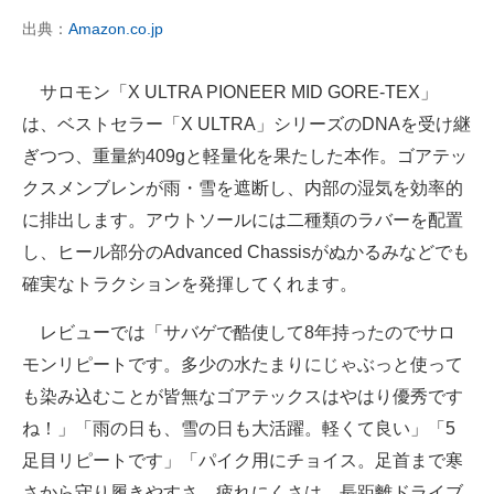
出典：
Amazon.co.jp
サロモン「X ULTRA PIONEER MID GORE-TEX」
は、ベストセラー「X ULTRA」シリーズのDNAを受け継
ぎつつ、重量約409gと軽量化を果たした本作。ゴアテッ
クスメンブレンが雨・雪を遮断し、内部の湿気を効率的
に排出します。アウトソールには二種類のラバーを配置
し、ヒール部分のAdvanced Chassisがぬかるみなどでも
確実なトラクションを発揮してくれます。
レビューでは「サバゲで酷使して8年持ったのでサロ
モンリピートです。多少の水たまりにじゃぶっと使って
も染み込むことが皆無なゴアテックスはやはり優秀です
ね！」「雨の日も、雪の日も大活躍。軽くて良い」「5
足目リピートです」「パイク用にチョイス。足首まで寒
さから守り履きやすさ、疲れにくさは、長距離ドライブ