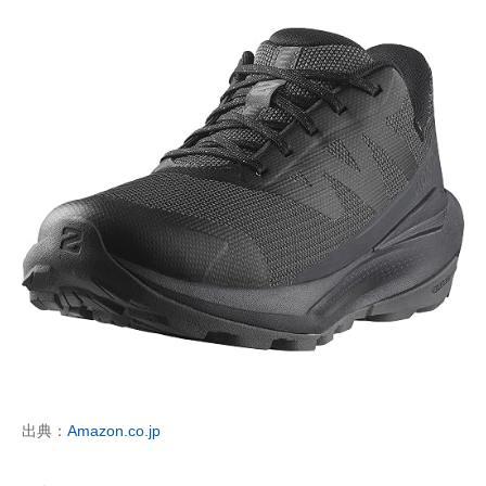
出典：
Amazon.co.jp