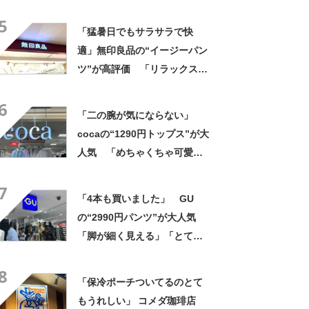
い」「とても楽でスタイルも
5
◎」「シルエットも履き心地
「猛暑日でもサラサラで快
も最高です」
適」無印良品の“イージーパン
ツ”が高評価 「リラックスで
きるのにきちんと見える」
6
「色違いで3本購入」
「二の腕が気にならない」
cocaの“1290円トップス”が大
人気 「めちゃくちゃ可愛
い」「ユニフォームかという
7
くらい着てます」
「4本も買いました」 GU
の“2990円パンツ”が大人気
「脚が細く見える」「とても
柔らかく履き心地抜群」「仕
8
事でもプライベートでも重宝
「保冷ポーチついてるのとて
します」
もうれしい」 コメダ珈琲店