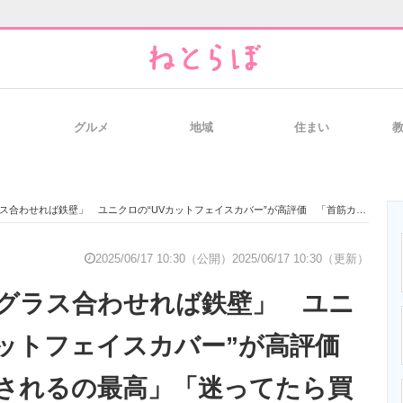
グルメ
地域
住まい
と未来を見通す
スマホと通信の最新トレンド
進化するPCとデ
せれば鉄壁」 ユニクロの“UVカットフェイスカバー”が高評価 「首筋カバーされるの最高」「迷ってたら買い！」
のいまが分かる
企業ITのトレンドを詳説
経営リーダーの
2025/06/17 10:30（公開）
2025/06/17 10:30（更新）
グラス合わせれば鉄壁」 ユニ
T製品の総合サイト
IT製品の技術・比較・事例
製造業のIT導入
カットフェイスカバー”が高評価
されるの最高」「迷ってたら買