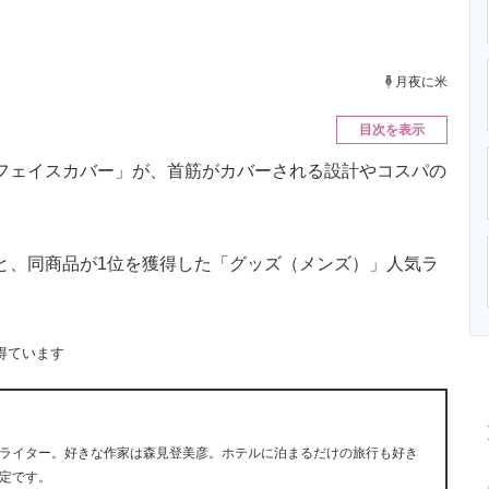
ニクス専門サイト
電子設計の基本と応用
エネルギーの専
月夜に米
目次を表示
フェイスカバー」が、首筋がカバーされる設計やコスパの
と、同商品が1位を獲得した「グッズ（メンズ）」人気ラ
得ています
ライター。好きな作家は森見登美彦。ホテルに泊まるだけの旅行も好き
定です。