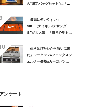
の“限定バッグセット”に「ペ
ットボトルを2本突っ込んで出
9
かける」「アイス買って持ち
「最高に使いやすい」
帰りやすそう」の声
NIKE（ナイキ）の“サンダ
ル”が大人気 「履き心地もク
ッション性も◎」「サンダル
10
で走れるなんて感動」
「生き延びたいから買いに来
た」ワークマンの“エックスシ
ェルター暑熱αカーゴパン
ツ”への反応 「軽くて涼し
い」一方、耐久性を心配する
声も
アンケート