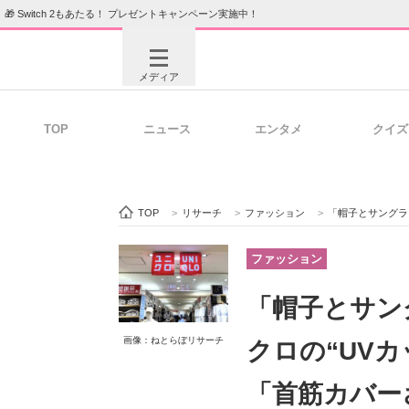
🎁 Switch 2もあたる！ プレゼントキャンペーン実施中！
メディア
TOP
ニュース
エンタメ
クイズ
注目記事を集めた総合ページ
ITの今
TOP
>
リサーチ
>
ファッション
>
「帽子とサングラス合わ
ビジネスと働き方のヒント
AI活用
ファッション
「帽子とサン
ITエンジニア向け専門サイト
企業向けI
画像：ねとらぼリサーチ
クロの“UV
「首筋カバー