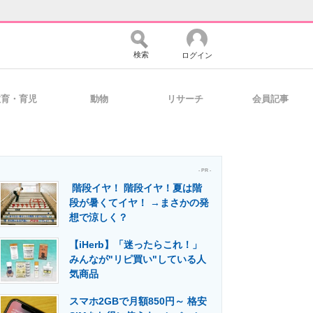
検索
ログイン
教育・育児
動物
リサーチ
会員記事
バイスの未来
好きが集まる 比べて選べる
- PR -
階段イヤ！ 階段イヤ！夏は階
コミュニティ
マーケ×ITの今がよく分かる
段が暑くてイヤ！ →まさかの発
想で涼しく？
【iHerb】「迷ったらこれ！」
・活用を支援
みんなが"リピ買い"している人
気商品
スマホ2GBで月額850円～ 格安