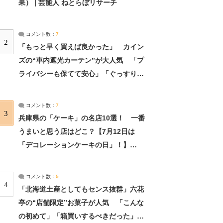
果） | 芸能人 ねとらぼリサーチ
コメント数：
7
2
「もっと早く買えば良かった」 カイン
ズの“車内遮光カーテン”が大人気 「プ
ライバシーも保てて安心」「ぐっすり眠
れました」（2/2） | ライフ ねとらぼリ
サーチ：2ページ目
コメント数：
7
3
兵庫県の「ケーキ」の名店10選！ 一番
うまいと思う店はどこ？【7月12日は
「デコレーションケーキの日」！】
（2/4） | 兵庫県 ねとらぼリサーチ：2ペ
ージ目
コメント数：
5
4
「北海道土産としてもセンス抜群」六花
亭の“店舗限定”お菓子が人気 「こんな
の初めて」「箱買いするべきだった」