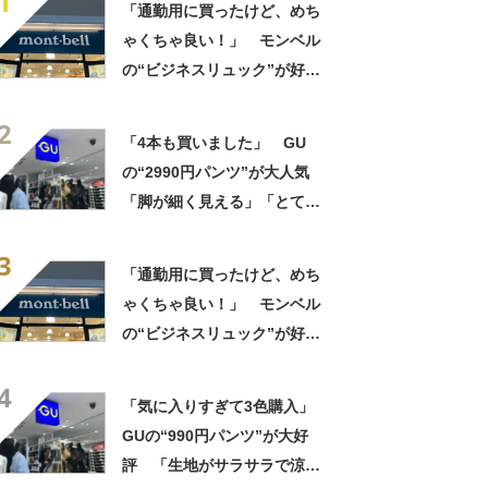
1
「通勤用に買ったけど、めち
ゃくちゃ良い！」 モンベル
の“ビジネスリュック”が好
評 「615グラムで軽い」
2
「たくさん入る」「満員電車
「4本も買いました」 GU
に乗りやすくなった」
の“2990円パンツ”が大人気
「脚が細く見える」「とても
柔らかく履き心地抜群」「仕
3
事でもプライベートでも重宝
「通勤用に買ったけど、めち
します」
ゃくちゃ良い！」 モンベル
の“ビジネスリュック”が好
評 「615グラムで軽い」
4
「たくさん入る」「満員電車
「気に入りすぎて3色購入」
に乗りやすくなった」
GUの“990円パンツ”が大好
評 「生地がサラサラで涼し