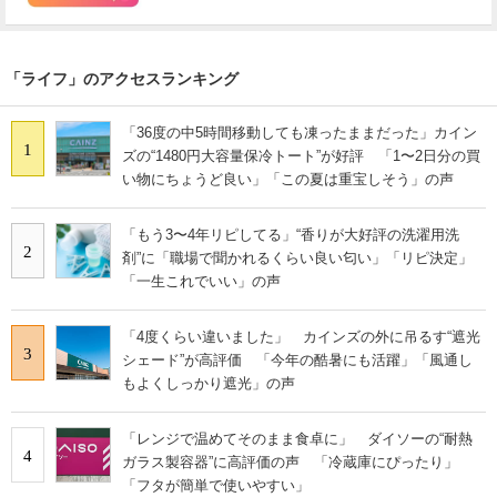
「ライフ」のアクセスランキング
「36度の中5時間移動しても凍ったままだった」カイン
1
ズの“1480円大容量保冷トート”が好評 「1〜2日分の買
い物にちょうど良い」「この夏は重宝しそう」の声
「もう3〜4年リピしてる」“香りが大好評の洗濯用洗
2
剤”に「職場で聞かれるくらい良い匂い」「リピ決定」
「一生これでいい」の声
「4度くらい違いました」 カインズの外に吊るす“遮光
3
シェード”が高評価 「今年の酷暑にも活躍」「風通し
もよくしっかり遮光」の声
「レンジで温めてそのまま食卓に」 ダイソーの“耐熱
4
ガラス製容器”に高評価の声 「冷蔵庫にぴったり」
「フタが簡単で使いやすい」