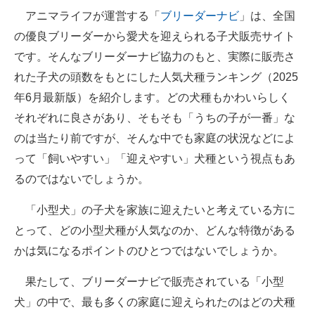
アニマライフが運営する「
ブリーダーナビ
」は、全国
ITの今と未来を見通す
の優良ブリーダーから愛犬を迎えられる子犬販売サイト
です。そんなブリーダーナビ協力のもと、実際に販売さ
スマホと通信の最新トレンド
れた子犬の頭数をもとにした人気犬種ランキング（2025
進化するPCとデバイスの未来
年6月最新版）を紹介します。どの犬種もかわいらしく
それぞれに良さがあり、そもそも「うちの子が一番」な
好きが集まる 比べて選べる
のは当たり前ですが、そんな中でも家庭の状況などによ
ビジネスと働き方のヒント
って「飼いやすい」「迎えやすい」犬種という視点もあ
るのではないでしょうか。
AI活用のいまが分かる
「小型犬」の子犬を家族に迎えたいと考えている方に
企業ITのトレンドを詳説
とって、どの小型犬種が人気なのか、どんな特徴がある
経営リーダーのコミュニティ
かは気になるポイントのひとつではないでしょうか。
マーケ×ITの今がよく分かる
果たして、ブリーダーナビで販売されている「小型
犬」の中で、最も多くの家庭に迎えられたのはどの犬種
ITエンジニア向け専門サイト