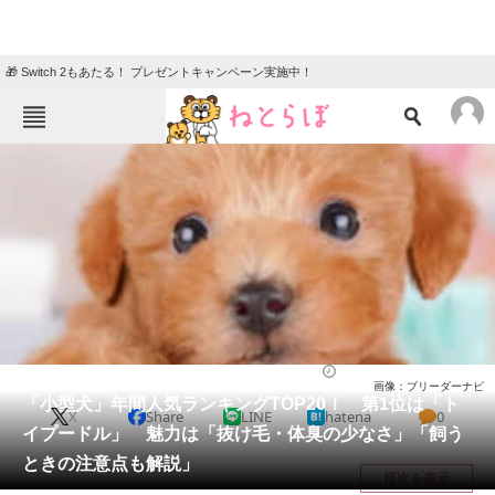
🎁 Switch 2もあたる！ プレゼントキャンペーン実施中！
ねとらぼメニュー
TOP
ニュース
エンタメ
クイズ
グルメ
地域
住まい
教育・育児
動物
リサーチ
ライフ
2025/06/16 20:35（公開）
画像：ブリーダーナビ
会員記事
「小型犬」年間人気ランキングTOP20！ 第1位は「ト
X
Share
LINE
hatena
0
イプードル」 魅力は「抜け毛・体臭の少なさ」「飼う
メディア
ときの注意点も解説」
目次を表示
注目記事を集めた総合ページ