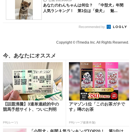
あなたのわんちゃんは何位？ 「中型犬」年間
人気ランキング！ 第1位は「柴犬」 魅...
Recommended by
Copyright © ITmedia Inc. All Rights Reserved.
今、あなたにオススメ
【話題沸騰】3連単連続的中の
アマゾン1位「このお茶ガチで
競馬予想サイト、ついに判明
す」噂のお茶
PR(ルーツ)
PR(ハーブ健康本舗)
「小型犬」年間人気ランキングTOP20！ 第1位は