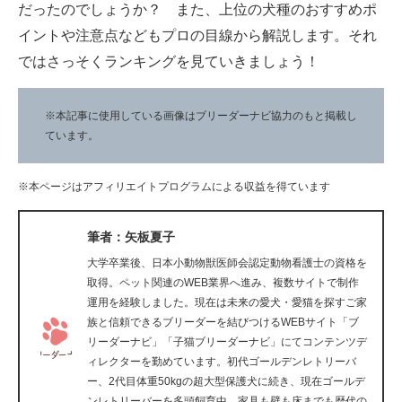
だったのでしょうか？ また、上位の犬種のおすすめポ
企業向けIT製品の総合サイト
イントや注意点などもプロの目線から解説します。それ
IT製品の技術・比較・事例
ではさっそくランキングを見ていきましょう！
製造業のIT導入・活用を支援
※本記事に使用している画像はブリーダーナビ協力のもと掲載し
ています。
モノづくり技術者専門サイト
エレクトロニクス専門サイト
※本ページはアフィリエイトプログラムによる収益を得ています
電子設計の基本と応用
筆者：矢板夏子
エネルギーの専門メディア
大学卒業後、日本小動物獣医師会認定動物看護士の資格を
取得。ペット関連のWEB業界へ進み、複数サイトで制作
建設×テクノロジーの最前線
運用を経験しました。現在は未来の愛犬・愛猫を探すご家
族と信頼できるブリーダーを結びつけるWEBサイト「ブ
ちょっと気になるネットの話題
リーダーナビ」「子猫ブリーダーナビ」にてコンテンツデ
ィレクターを勤めています。初代ゴールデンレトリーバ
ー、2代目体重50kgの超大型保護犬に続き、現在ゴールデ
ンレトリーバーを多頭飼育中。家具も壁も床までも歴代の