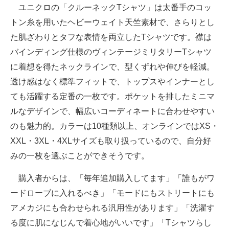
ユニクロの「クルーネックTシャツ」は太番手のコッ
トン糸を用いたヘビーウェイト天竺素材で、さらりとし
た肌ざわりとタフな表情を両立したTシャツです。襟は
バインディング仕様のヴィンテージミリタリーTシャツ
に着想を得たネックラインで、型くずれや伸びを軽減。
透け感はなく標準フィットで、トップスやインナーとし
ても活躍する定番の一枚です。ポケットを排したミニマ
ルなデザインで、幅広いコーディネートに合わせやすい
のも魅力的。カラーは10種類以上、オンラインではXS・
XXL・3XL・4XLサイズも取り扱っているので、自分好
みの一枚を選ぶことができそうです。
購入者からは、「毎年追加購入してます」「誰もがワ
ードローブに入れるべき」「モードにもストリートにも
アメカジにも合わせられる汎用性があります」「洗濯す
る度に肌になじんで着心地がいいです」「Tシャツらし