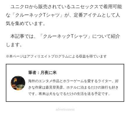
ユニクロから販売されているユニセックスで着用可能
ITの今と未来を見通す
な「クルーネックTシャツ」が、定番アイテムとして人
気を集めています。
スマホと通信の最新トレンド
本記事では、「クルーネックTシャツ」について紹介
進化するPCとデバイスの未来
します。
好きが集まる 比べて選べる
※本ページはアフィリエイトプログラムによる収益を得ています
ビジネスと働き方のヒント
筆者：月夜に米
AI活用のいまが分かる
海外のエンタメ作品とホラーゲームを愛するライター。好
企業ITのトレンドを詳説
きな作家は森見登美彦。ホテルに泊まるだけの旅行も好き
です。将来は犬をなでるだけの生活を送る予定です。
経営リーダーのコミュニティ
advertisement
マーケ×ITの今がよく分かる
ITエンジニア向け専門サイト