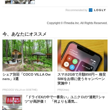
Recommended by
Copyright © ITmedia Inc. All Rights Reserved.
今、あなたにオススメ
シェア別荘「COCO VILLA Ow
スマホ2GBで月額850円～ 格安
ners」3選
SIMをお得に使うキャンペーン
実施中！
PR(COCO VILLA on GOETHE)
PR(IIJmio)
「ドライEXの中で一番良い」ユニクロの“速乾Tシャ
ツ”が高評価！ 「何よりも通気...