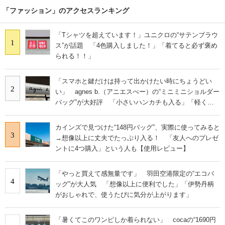
「ファッション」のアクセスランキング
「Tシャツを超えています！」ユニクロの“サテンブラウ
1
ス”が話題 「4色購入しました！」「着てると必ず褒め
られる！！」
「スマホと鍵だけは持って出かけたい時にちょうどい
2
い」 agnes b.（アニエスべー）の“ミニミニショルダー
バッグ”が大好評 「小さいハンカチも入る」「軽くて
旅行でも活躍します
カインズで見つけた“148円バッグ”、実際に使ってみると
3
→想像以上に丈夫でたっぷり入る！ 「友人へのプレゼ
ントに4つ購入」という人も【使用レビュー】
「やっと買えて感無量です」 羽田空港限定の“エコバ
4
ッグ”が大人気 「想像以上に便利でした」「伊勢丹柄
がおしゃれで、使うたびに気分が上がります」
「暑くてこのワンピしか着られない」 cocaの“1690円