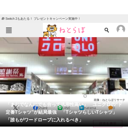
🎁 Switch 2もあたる！ プレゼントキャンペーン実施中！
ねとらぼメニュー
TOP
ニュース
エンタメ
クイズ
グルメ
地域
住まい
教育・育児
動物
リサーチ
ファッション
2025/06/17 19:20（公開）
画像：ねとらぼリサーチ
会員記事
「まじでなんにでも合って汎用性高い」 ユニクロの“ド
X
Share
LINE
hatena
0
定番Tシャツ”が結局最強 「TシャツらしいTシャツ」
メディア
「誰もがワードローブに入れるべき」
目次を表示
注目記事を集めた総合ページ