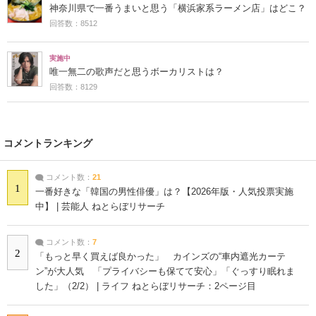
神奈川県で一番うまいと思う「横浜家系ラーメン店」はどこ？
回答数：8512
実施中
唯一無二の歌声だと思うボーカリストは？
回答数：8129
コメントランキング
コメント数：
21
1
一番好きな「韓国の男性俳優」は？【2026年版・人気投票実施
中】 | 芸能人 ねとらぼリサーチ
コメント数：
7
2
「もっと早く買えば良かった」 カインズの“車内遮光カーテ
ン”が大人気 「プライバシーも保てて安心」「ぐっすり眠れま
した」（2/2） | ライフ ねとらぼリサーチ：2ページ目