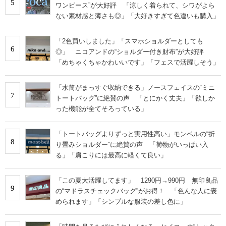
5
ワンピース”が大好評 「涼しく着られて、シワがよら
ない素材感と薄さも◎」「大好きすぎて色違いも購入」
「2色買いしました」「スマホショルダーとしても
6
◎」 ニコアンドの“ショルダー付き財布”が大好評
「めちゃくちゃかわいいです」「フェスで活躍しそう」
「水筒がまっすぐ収納できる」ノースフェイスの“ミニ
7
トートバッグ”に絶賛の声 「とにかく丈夫」「欲しか
った機能が全てそろっている」
「トートバッグよりずっと実用性高い」モンベルの“折
8
り畳みショルダー”に絶賛の声 「荷物がいっぱい入
る」「肩こりには最高に軽くて良い」
「この夏大活躍してます」 1290円→990円 無印良品
9
の“マドラスチェックバッグ”がお得！ 「色んな人に褒
められます」「シンプルな服装の差し色に」