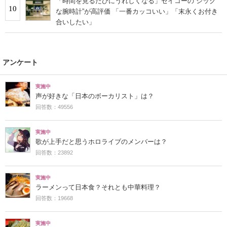
「時間を見るたびにうれしくなる」セイコーの“シック
10
な腕時計”が高評価 「一番カッコいい」「末永くお付き
合いしたい」
アンケート
実施中
声が好きな「日本のボーカリスト」は？
回答数：49556
実施中
歌が上手だと思うホロライブのメンバーは？
回答数：23892
実施中
ラーメンって日本食？それとも中華料理？
回答数：19668
実施中