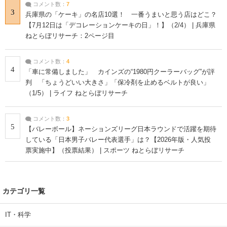
コメント数：
7
3
兵庫県の「ケーキ」の名店10選！ 一番うまいと思う店はどこ？
【7月12日は「デコレーションケーキの日」！】（2/4） | 兵庫県
ねとらぼリサーチ：2ページ目
コメント数：
4
4
「車に常備しました」 カインズの“1980円クーラーバッグ”が評
判 「ちょうどいい大きさ」「保冷剤を止めるベルトが良い」
（1/5） | ライフ ねとらぼリサーチ
コメント数：
3
5
【バレーボール】ネーションズリーグ日本ラウンドで活躍を期待
している「日本男子バレー代表選手」は？【2026年版・人気投
票実施中】（投票結果） | スポーツ ねとらぼリサーチ
カテゴリ一覧
IT・科学