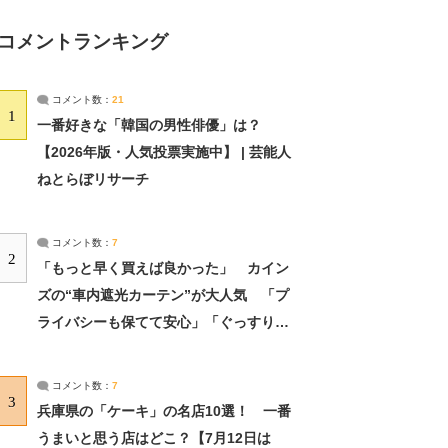
コメントランキング
コメント数：
21
1
一番好きな「韓国の男性俳優」は？
【2026年版・人気投票実施中】 | 芸能人
ねとらぼリサーチ
コメント数：
7
2
「もっと早く買えば良かった」 カイン
ズの“車内遮光カーテン”が大人気 「プ
ライバシーも保てて安心」「ぐっすり眠
れました」（2/2） | ライフ ねとらぼリ
サーチ：2ページ目
コメント数：
7
3
兵庫県の「ケーキ」の名店10選！ 一番
うまいと思う店はどこ？【7月12日は