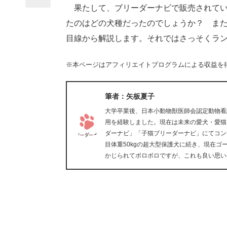
果たして、ブリーダーナビで販売されてい
たのはどの犬種だったのでしょうか？ ま
目線から解説します。それではさっそくラ
※本ページはアフィリエイトプログラムによる収益を
筆者：矢板夏子
大学卒業後、日本小動物獣医師会認定動物看
用を経験しました。現在は未来の愛犬・愛猫
ダーナビ」「子猫ブリーダーナビ」にてコン
目体重50kgの超大型保護犬に続き、現在
かじられてボロボロですが、これも良い思い