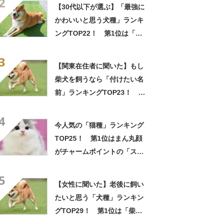
2
【30代以下が選ぶ】「最強に
かわいいと思う犬種」ランキ
ングTOP22！ 第1位は「柴
犬」【2025年最新調査結果】
3
【関東在住者に聞いた】もし
柴犬を飼うなら「付けたい名
前」ランキングTOP23！ 第
1位は「ポチ」【2023年最新
4
調査結果】
今人気の「猫種」ランキング
TOP25！ 第1位はまん丸顔
がチャームポイントの「スコ
ティッシュフォールド」
5
【2025年6月版】
【女性に聞いた】老後に飼い
たいと思う「犬種」ランキン
グTOP29！ 第1位は「柴