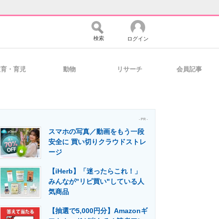
検索
ログイン
教育・育児
動物
リサーチ
会員記事
バイスの未来
好きが集まる 比べて選べる
- PR -
スマホの写真／動画をもう一段
コミュニティ
マーケ×ITの今がよく分かる
安全に 買い切りクラウドストレ
ージ
【iHerb】「迷ったらこれ！」
・活用を支援
みんなが"リピ買い"している人
気商品
【抽選で5,000円分】Amazonギ