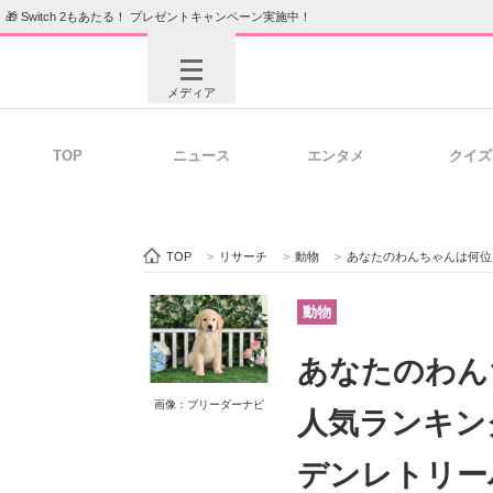
🎁 Switch 2もあたる！ プレゼントキャンペーン実施中！
メディア
TOP
ニュース
エンタメ
クイズ
注目記事を集めた総合ページ
ITの今
TOP
>
リサーチ
>
動物
>
あなたのわんちゃんは何位？「大型犬」年間人
ビジネスと働き方のヒント
AI活用
動物
あなたのわん
ITエンジニア向け専門サイト
企業向けI
画像：ブリーダーナビ
人気ランキン
デンレトリー