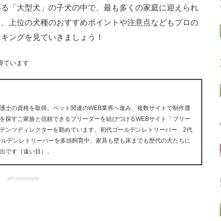
る「大型犬」の子犬の中で、最も多くの家庭に迎えられ
た、上位の犬種のおすすめポイントや注意点などもプロの
ンキングを見ていきましょう！
得ています
護士の資格を取得。ペット関連のWEB業界へ進み、複数サイトで制作運
を探すご家族と信頼できるブリーダーを結びつけるWEBサイト「ブリー
テンツディレクターを勤めています。初代ゴールデンレトリーバー、2代
ゴールデンレトリーバーを多頭飼育中。家具も壁も床までも歴代の犬たちに
出です（遠い目）。
advertisement