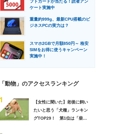
フトカードが当たる！読者アン
門メディア
建設×テクノロジーの最前線
ケート実施中
重量約999g、最新CPU搭載のビ
ジネスPCの実力は？
スマホ2GBで月額850円～ 格安
SIMをお得に使うキャンペーン
実施中！
「動物」のアクセスランキング
1
【女性に聞いた】老後に飼い
たいと思う「犬種」ランキン
グTOP29！ 第1位は「柴
犬」【2026年最新調査結果】