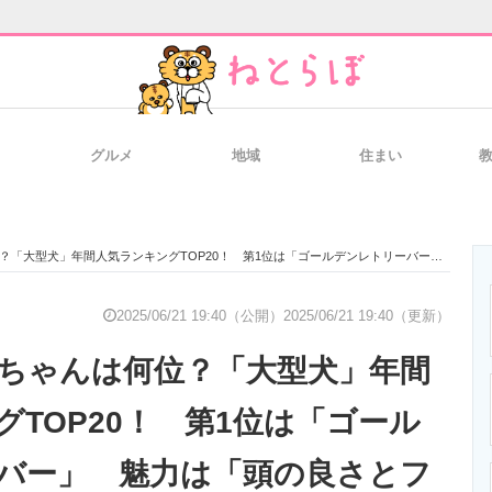
グルメ
地域
住まい
と未来を見通す
スマホと通信の最新トレンド
進化するPCとデ
気ランキングTOP20！ 第1位は「ゴールデンレトリーバー」 魅力は「頭の良さとフレンドリーさ！」「飼うときの注意点も解説」
のいまが分かる
企業ITのトレンドを詳説
経営リーダーの
2025/06/21 19:40（公開）
2025/06/21 19:40（更新）
ちゃんは何位？「大型犬」年間
T製品の総合サイト
IT製品の技術・比較・事例
製造業のIT導入
グTOP20！ 第1位は「ゴール
バー」 魅力は「頭の良さとフ