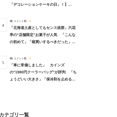
「デコレーションケーキの日」！】
（2/4） | 兵庫県 ねとらぼリサーチ：2ペ
ージ目
コメント数：
5
4
「北海道土産としてもセンス抜群」六花
亭の“店舗限定”お菓子が人気 「こんな
の初めて」「箱買いするべきだった」
（1/2） | 北海道 ねとらぼリサーチ
コメント数：
4
5
「車に常備しました」 カインズ
の“1980円クーラーバッグ”が評判 「ち
ょうどいい大きさ」「保冷剤を止めるベ
ルトが良い」（1/5） | ライフ ねとらぼ
リサーチ
カテゴリ一覧