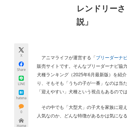
モノづくり技術者専門サイト
エレクトロ
レンドリーさ
説」
ちょっと気になるネットの話題
X
アニマライフが運営する「
ブリーダーナ
販売サイトです。そんなブリーダーナビ協
Share
犬種ランキング（2025年6月最新版）を
り、そもそも「うちの子が一番」なのは当
LINE
「迎えやすい」犬種という視点もあるので
hatena
その中でも「大型犬」の子犬を家族に迎え
0
人気なのか、どんな特徴があるかは気にな
Home