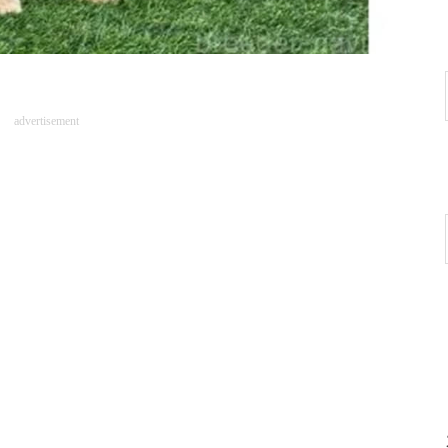
advertisement