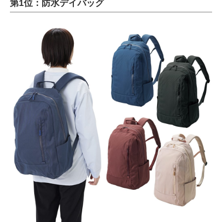
第1位：防水デイバッグ
ITの今と未来を見通す
スマホと通信の最新トレンド
進化するPCとデバイスの未来
好きが集まる 比べて選べる
ビジネスと働き方のヒント
AI活用のいまが分かる
企業ITのトレンドを詳説
経営リーダーのコミュニティ
マーケ×ITの今がよく分かる
ITエンジニア向け専門サイト