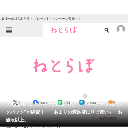
🎁 Switch 2もあたる！ プレゼントキャンペーン実施中！
ねとらぼメニュー
TOP
ニュース
エンタメ
クイズ
グルメ
地域
住まい
教育・育児
動物
リサーチ
バッグ
2025/06/24 11:30（公開）
X
Share
LINE
hatena
0
会員記事
「究極のバックパックに出会った」 “ワークマンのバッ
クパック”が絶賛！ 「あまりの満足度にリピ買い」「お
メディア
目次を表示
値段以上」
注目記事を集めた総合ページ