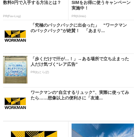
数料0円で入手する方法とは？
SIMをお得に使うキャンペーン
実施中！
PR(Fav-Log)
PR(IIJmio)
「究極のバックパックに出会った」 “ワークマン
のバックパック”が絶賛！ 「あまり...
「歩くだけで汗が…！」→ある場所で立ち止まった
人だけ気づく“レア広告”
PR(ねとらぼ)
ワークマンの“自立するリュック”、実際に使ってみ
たら……想像以上の便利さに「友達...