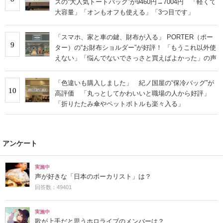
スの“大人気トートバッグ”が9460円→7004円 「軽くて
大容量」「オンもオフも使える」「3つ目です」
「スマホ、家と車の鍵、財布が入る」 PORTER（ポー
9
ター）の“お財布ショルダー”が好評！ 「もうこれ以外使
えない」「悩んでないでさっさと買えばよかった」の声
「色違いも購入しました」 紀ノ国屋の“保冷バッグ”が
10
高評価 「丸っとしてかわいいと職場の人から好評」
「折りたたみ傘やペットボトルも楽々入る」
アンケート
実施中
声が好きな「日本のボーカリスト」は？
回答数：49401
実施中
歌が上手だと思うホロライブのメンバーは？