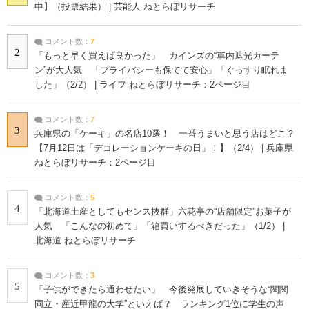
中】（投票結果） | 芸能人 ねとらぼリサーチ
コメント数：
7
2
「もっと早く買えば良かった」 カインズの“車内遮光カーテ
ン”が大人気 「プライバシーも保てて安心」「ぐっすり眠れま
した」（2/2） | ライフ ねとらぼリサーチ：2ページ目
コメント数：
7
3
兵庫県の「ケーキ」の名店10選！ 一番うまいと思う店はどこ？
【7月12日は「デコレーションケーキの日」！】（2/4） | 兵庫県
ねとらぼリサーチ：2ページ目
コメント数：
5
4
「北海道土産としてもセンス抜群」六花亭の“店舗限定”お菓子が
人気 「こんなの初めて」「箱買いするべきだった」（1/2） |
北海道 ねとらぼリサーチ
コメント数：
3
5
「子供ができたら通わせたい」 今後発展していきそうな“関関
同立・産近甲龍の大学”といえば？ ランキング1位に学生の声