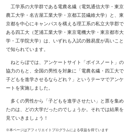
工学系の大学群である電農名繊（電気通信大学・東京
ITの今と未来を見通す
農工大学・名古屋工業大学・京都工芸繊維大学）と、東
京都を中心にキャンパスを構える理工系の私立大学郡で
スマホと通信の最新トレンド
ある四工大（芝浦工業大学・東京電機大学・東京都市大
進化するPCとデバイスの未来
学・工学院大学）は、いずれも入試の難易度が高いこと
で知られています。
好きが集まる 比べて選べる
ねとらぼでは、アンケートサイト「ボイスノート」の
ビジネスと働き方のヒント
協力のもと、全国の男性を対象に「電農名繊・四工大で
AI活用のいまが分かる
子どもを進学させるならどれ？」というテーマでアンケ
ートを実施しました。
企業ITのトレンドを詳説
多くの男性から「子どもを進学させたい」と票を集め
経営リーダーのコミュニティ
たのは、どの大学だったのでしょうか。それでは結果を
マーケ×ITの今がよく分かる
見ていきましょう！
ITエンジニア向け専門サイト
※本ページはアフィリエイトプログラムによる収益を得ています