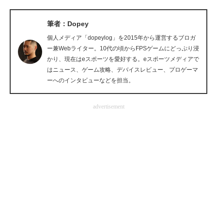
企業向けIT製品の総合サイト
筆者：Dopey
IT製品の技術・比較・事例
個人メディア「dopeylog」を2015年から運営するブロガ
ー兼Webライター。10代の頃からFPSゲームにどっぷり浸
製造業のIT導入・活用を支援
かり、現在はeスポーツを愛好する。eスポーツメディアで
はニュース、ゲーム攻略、デバイスレビュー、プロゲーマ
モノづくり技術者専門サイト
ーへのインタビューなどを担当。
エレクトロニクス専門サイト
advertisement
電子設計の基本と応用
エネルギーの専門メディア
建設×テクノロジーの最前線
ちょっと気になるネットの話題