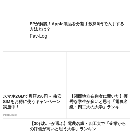
FPが解説！Apple製品を分割手数料0円で入手する
方法とは？
Fav-Log
スマホ2GBで月額850円～ 格安
【関西地方在住者に聞いた】優
SIMをお得に使うキャンペーン
秀な学生が多いと思う「電農名
実施中！
繊・四工大の大学」ランキ...
PR(IIJmio)
【30代以下が選ぶ】電農名繊・四工大で「企業から
の評価が高いと思う大学」ランキン...