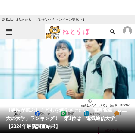
🎁 Switch 2もあたる！ プレゼントキャンペーン実施中！
ねとらぼメニュー
TOP
ニュース
エンタメ
クイズ
グルメ
地域
住まい
教育・育児
動物
リサーチ
大学
2025/06/23 21:15（公開）
画像はイメージです（画像：PIXTA）
会員記事
【男性が選ぶ】子どもを進学させたい「電農名繊・四工
X
Share
LINE
hatena
1
大の大学」ランキング！ 第1位は「電気通信大学」
メディア
【2024年最新調査結果】
目次を表示
注目記事を集めた総合ページ