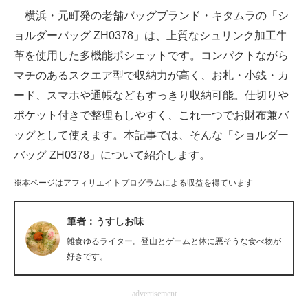
横浜・元町発の老舗バッグブランド・キタムラの「シ
ITの今と未来を見通す
ョルダーバッグ ZH0378」は、上質なシュリンク加工牛
革を使用した多機能ポシェットです。コンパクトながら
スマホと通信の最新トレンド
マチのあるスクエア型で収納力が高く、お札・小銭・カ
進化するPCとデバイスの未来
ード、スマホや通帳などもすっきり収納可能。仕切りや
ポケット付きで整理もしやすく、これ一つでお財布兼バ
好きが集まる 比べて選べる
ッグとして使えます。本記事では、そんな「ショルダー
ビジネスと働き方のヒント
バッグ ZH0378」について紹介します。
AI活用のいまが分かる
※本ページはアフィリエイトプログラムによる収益を得ています
企業ITのトレンドを詳説
筆者：うすしお味
経営リーダーのコミュニティ
雑食ゆるライター。登山とゲームと体に悪そうな食べ物が
好きです。
マーケ×ITの今がよく分かる
advertisement
ITエンジニア向け専門サイト