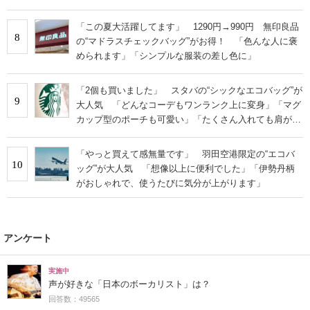
「この夏大活躍してます」 1290円→990円 無印良品
8
の“マドラスチェックバッグ”がお得！ 「色んな人に褒
められます」「シンプルな服装の差し色に」
「2個も買いました」 スタバの“シックなエコバッグ”が
9
大人気 「どんなコーデもワンランク上に変身」「マグ
カップ型のポーチも可愛い」「たくさん入れても肩が痛
くならない」
「やっと買えて感無量です」 羽田空港限定の“エコバ
10
ッグ”が大人気 「想像以上に便利でした」「伊勢丹柄
がおしゃれで、使うたびに気分が上がります」
アンケート
実施中
声が好きな「日本のボーカリスト」は？
回答数：49565