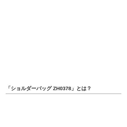
企業向けIT製品の総合サイト
IT製品の技術・比較・事例
製造業のIT導入・活用を支援
モノづくり技術者専門サイト
エレクトロニクス専門サイト
電子設計の基本と応用
エネルギーの専門メディア
「ショルダーバッグ ZH0378」とは？
建設×テクノロジーの最前線
ちょっと気になるネットの話題