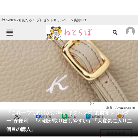
🎁 Switch 2もあたる！ プレゼントキャンペーン実施中！
ねとらぼメニュー
TOP
ニュース
エンタメ
クイズ
グルメ
地域
住まい
教育・育児
動物
リサーチ
バッグ
2025/06/25 20:40（公開）
出典：Amazon.co.jp
会員記事
「これ一つでお出かけOK」キタムラの“お財布ショルダ
X
Share
LINE
hatena
0
ー”が便利 「小銭が取り出しやすい」「大変気に入り二
メディア
個目の購入」
目次を表示
注目記事を集めた総合ページ