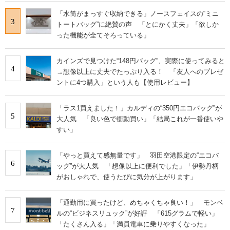
「水筒がまっすぐ収納できる」ノースフェイスの“ミニ
3
トートバッグ”に絶賛の声 「とにかく丈夫」「欲しか
った機能が全てそろっている」
カインズで見つけた“148円バッグ”、実際に使ってみると
4
→想像以上に丈夫でたっぷり入る！ 「友人へのプレゼ
ントに4つ購入」という人も【使用レビュー】
「ラス1買えました！」カルディの“350円エコバッグ”が
5
大人気 「良い色で衝動買い」「結局これが一番使いや
すい」
「やっと買えて感無量です」 羽田空港限定の“エコバ
6
ッグ”が大人気 「想像以上に便利でした」「伊勢丹柄
がおしゃれで、使うたびに気分が上がります」
「通勤用に買ったけど、めちゃくちゃ良い！」 モンベ
7
ルの“ビジネスリュック”が好評 「615グラムで軽い」
「たくさん入る」「満員電車に乗りやすくなった」