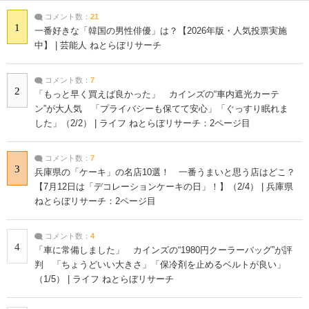
コメント数：
21
1
一番好きな「韓国の男性俳優」は？【2026年版・人気投票実施
中】 | 芸能人 ねとらぼリサーチ
コメント数：
7
2
「もっと早く買えば良かった」 カインズの“車内遮光カーテ
ン”が大人気 「プライバシーも保てて安心」「ぐっすり眠れま
した」（2/2） | ライフ ねとらぼリサーチ：2ページ目
コメント数：
7
3
兵庫県の「ケーキ」の名店10選！ 一番うまいと思う店はどこ？
【7月12日は「デコレーションケーキの日」！】（2/4） | 兵庫県
ねとらぼリサーチ：2ページ目
コメント数：
4
4
「車に常備しました」 カインズの“1980円クーラーバッグ”が評
判 「ちょうどいい大きさ」「保冷剤を止めるベルトが良い」
（1/5） | ライフ ねとらぼリサーチ