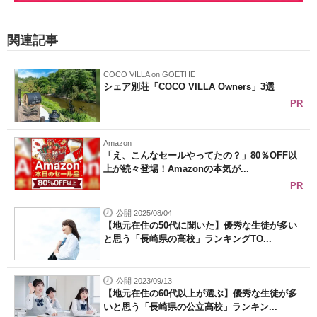
関連記事
COCO VILLA on GOETHE
シェア別荘「COCO VILLA Owners」3選
PR
Amazon
「え、こんなセールやってたの？」80％OFF以
上が続々登場！Amazonの本気が...
PR
公開 2025/08/04
【地元在住の50代に聞いた】優秀な生徒が多い
と思う「長崎県の高校」ランキングTO...
公開 2023/09/13
【地元在住の60代以上が選ぶ】優秀な生徒が多
いと思う「長崎県の公立高校」ランキン...