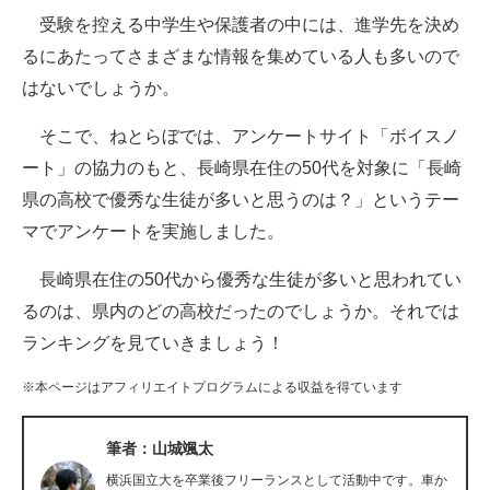
受験を控える中学生や保護者の中には、進学先を決め
ITの今と未来を見通す
るにあたってさまざまな情報を集めている人も多いので
はないでしょうか。
スマホと通信の最新トレンド
そこで、ねとらぼでは、アンケートサイト「ボイスノ
進化するPCとデバイスの未来
ート」の協力のもと、長崎県在住の50代を対象に「長崎
好きが集まる 比べて選べる
県の高校で優秀な生徒が多いと思うのは？」というテー
マでアンケートを実施しました。
ビジネスと働き方のヒント
長崎県在住の50代から優秀な生徒が多いと思われてい
AI活用のいまが分かる
るのは、県内のどの高校だったのでしょうか。それでは
企業ITのトレンドを詳説
ランキングを見ていきましょう！
経営リーダーのコミュニティ
※本ページはアフィリエイトプログラムによる収益を得ています
マーケ×ITの今がよく分かる
筆者：山城颯太
ITエンジニア向け専門サイト
横浜国立大を卒業後フリーランスとして活動中です。車か