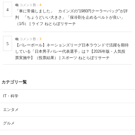
コメント数：
4
4
「車に常備しました」 カインズの“1980円クーラーバッグ”が評
判 「ちょうどいい大きさ」「保冷剤を止めるベルトが良い」
（1/5） | ライフ ねとらぼリサーチ
コメント数：
3
5
【バレーボール】ネーションズリーグ日本ラウンドで活躍を期待
している「日本男子バレー代表選手」は？【2026年版・人気投
票実施中】（投票結果） | スポーツ ねとらぼリサーチ
カテゴリ一覧
IT・科学
エンタメ
グルメ