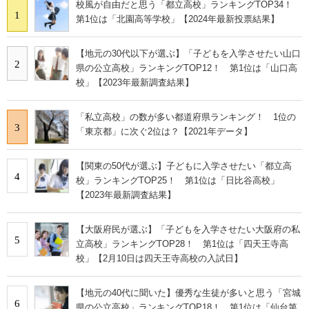
校風が自由だと思う「都立高校」ランキングTOP34！
1
第1位は「北園高等学校」【2024年最新投票結果】
【地元の30代以下が選ぶ】「子どもを入学させたい山口
2
県の公立高校」ランキングTOP12！ 第1位は「山口高
校」【2023年最新調査結果】
「私立高校」の数が多い都道府県ランキング！ 1位の
3
「東京都」に次ぐ2位は？【2021年データ】
【関東の50代が選ぶ】子どもに入学させたい「都立高
4
校」ランキングTOP25！ 第1位は「日比谷高校」
【2023年最新調査結果】
【大阪府民が選ぶ】「子どもを入学させたい大阪府の私
5
立高校」ランキングTOP28！ 第1位は「四天王寺高
校」【2月10日は四天王寺高校の入試日】
【地元の40代に聞いた】優秀な生徒が多いと思う「宮城
6
県の公立高校」ランキングTOP18！ 第1位は「仙台第