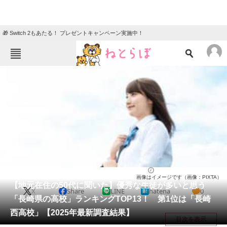
🎁 Switch 2もあたる！ プレゼントキャンペーン実施中！
ねとらぼメニュー
TOP
ニュース
エンタメ
クイズ
グルメ
地域
住まい
教育・育児
動物
リサーチ
高校
2025/08/04 09:00（公開）
画像はイメージです（画像：PIXTA）
会員記事
【地元在住の50代に聞いた】優秀な生徒が多いと思う
X
Share
LINE
hatena
0
「長崎県の高校」ランキングTOP13！ 第1位は「長崎
メディア
西高校」【2025年最新調査結果】
目次を表示
注目記事を集めた総合ページ