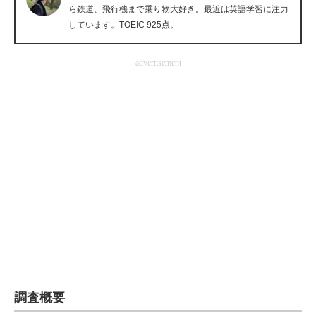
ら鉄道、飛行機まで乗り物大好き。最近は英語学習に注力
企業向けIT製品の総合サイト
しています。TOEIC 925点。
IT製品の技術・比較・事例
advertisement
製造業のIT導入・活用を支援
モノづくり技術者専門サイト
エレクトロニクス専門サイト
電子設計の基本と応用
エネルギーの専門メディア
建設×テクノロジーの最前線
ちょっと気になるネットの話題
調査概要