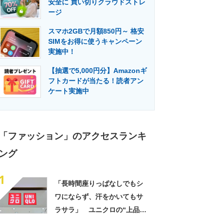
安全に 買い切りクラウドストレ
門メディア
建設×テクノロジーの最前線
ージ
スマホ2GBで月額850円～ 格安
SIMをお得に使うキャンペーン
実施中！
【抽選で5,000円分】Amazonギ
フトカードが当たる！読者アン
ケート実施中
「ファッション」のアクセスランキ
ング
1
「長時間座りっぱなしでもシ
ワにならず、汗をかいてもサ
ラサラ」 ユニクロの“上品ワ