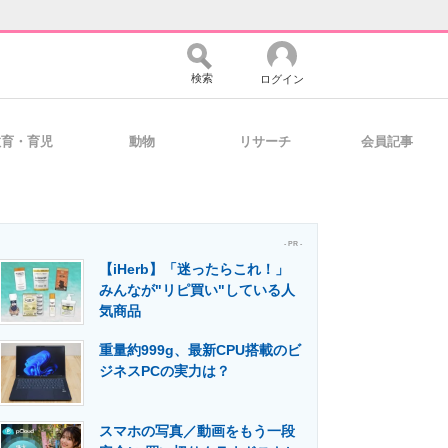
検索
ログイン
教育・育児
動物
リサーチ
会員記事
バイスの未来
好きが集まる 比べて選べる
- PR -
【iHerb】「迷ったらこれ！」
コミュニティ
マーケ×ITの今がよく分かる
みんなが"リピ買い"している人
気商品
重量約999g、最新CPU搭載のビ
・活用を支援
ジネスPCの実力は？
スマホの写真／動画をもう一段