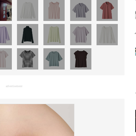
advertisement