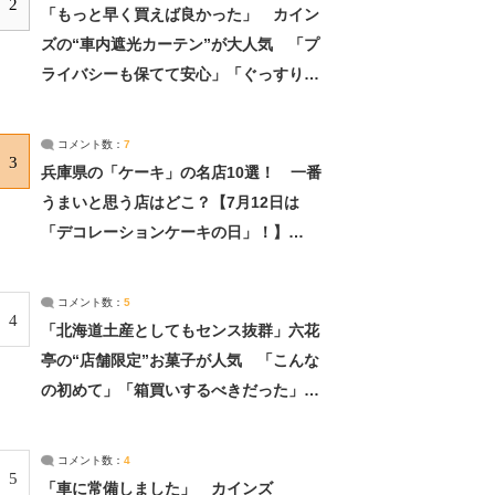
2
「もっと早く買えば良かった」 カイン
ズの“車内遮光カーテン”が大人気 「プ
ライバシーも保てて安心」「ぐっすり眠
れました」（2/2） | ライフ ねとらぼリ
サーチ：2ページ目
コメント数：
7
3
兵庫県の「ケーキ」の名店10選！ 一番
うまいと思う店はどこ？【7月12日は
「デコレーションケーキの日」！】
（2/4） | 兵庫県 ねとらぼリサーチ：2ペ
ージ目
コメント数：
5
4
「北海道土産としてもセンス抜群」六花
亭の“店舗限定”お菓子が人気 「こんな
の初めて」「箱買いするべきだった」
（1/2） | 北海道 ねとらぼリサーチ
コメント数：
4
5
「車に常備しました」 カインズ