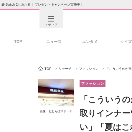
🎁 Switch 2もあたる！ プレゼントキャンペーン実施中！
メディア
TOP
ニュース
エンタメ
クイズ
注目記事を集めた総合ページ
ITの今
TOP
>
リサーチ
>
ファッション
>
「こういうのが欲しか
ビジネスと働き方のヒント
AI活用
ファッション
「こういうの
ITエンジニア向け専門サイト
企業向けI
取りインナー
画像：ねとらぼリサーチ
い」「夏はこ