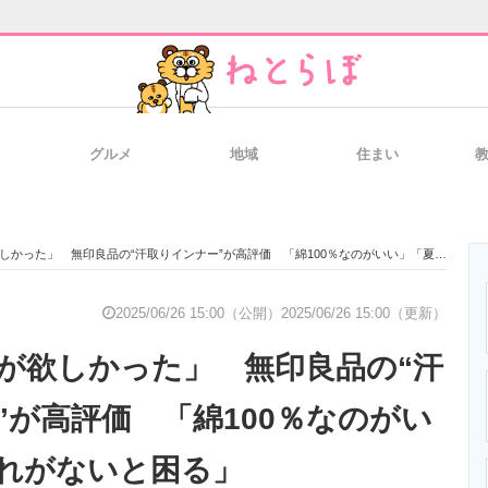
グルメ
地域
住まい
と未来を見通す
スマホと通信の最新トレンド
進化するPCとデ
った」 無印良品の“汗取りインナー”が高評価 「綿100％なのがいい」「夏はこれがないと困る」
のいまが分かる
企業ITのトレンドを詳説
経営リーダーの
2025/06/26 15:00（公開）
2025/06/26 15:00（更新）
が欲しかった」 無印良品の“汗
T製品の総合サイト
IT製品の技術・比較・事例
製造業のIT導入
”が高評価 「綿100％なのがい
れがないと困る」