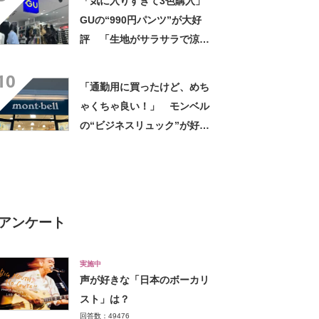
「気に入りすぎて3色購入」
GUの“990円パンツ”が大好
評 「生地がサラサラで涼し
い」「とても楽でスタイルも
10
◎」「シルエットも履き心地
「通勤用に買ったけど、めち
も最高です」
ゃくちゃ良い！」 モンベル
の“ビジネスリュック”が好
評 「615グラムで軽い」
「たくさん入る」「満員電車
に乗りやすくなった」
アンケート
実施中
声が好きな「日本のボーカリ
スト」は？
回答数：49476