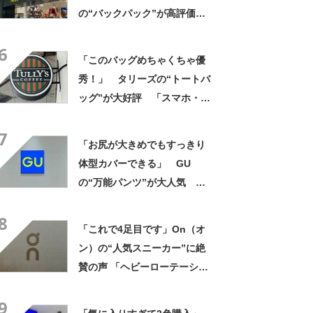
の“バックパック”が高評価
「ポケットも多いので使いや
6
すい」「シンプルなデザイン
「このバッグめちゃくちゃ優
でとてもオシャレ」
秀！」 タリーズの“トートバ
ッグ”が大好評 「スマホ・財
布・本・飲み物などが入る」
7
「タンブラー入れられるポケ
「お尻が大きめでもすっきり
ットもある」
体型カバーできる」 GU
の“万能パンツ”が大人気
「色違いで2本購入」「涼しく
8
て履きやすい」
「これで4足目です」On（オ
ン）の“人気スニーカー”に絶
賛の声 「ヘビーローテーショ
ンです」「スリッパ履いてる
9
くらい楽」「圧倒的に軽い」