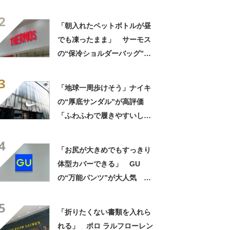
ンピース”が1000円引き 「2
2
色ともに購入」「旅行に着て
「朝入れたペットボトルが昼
いったが快適」
でも凍ったまま」 サーモス
の“保冷ショルダーバッグ”が
大好評 「保冷バッグっぽく
3
ない」「猛暑でもスマホが熱
「地球一周歩けそう」ナイキ
くならない」
の“厚底サンダル”が高評価
「ふわふわで履きやすいし疲
れない」「良い意味でNIKEっ
4
ぽくない」「歩きやすいし、
「お尻が大きめでもすっきり
かわいいです」
体型カバーできる」 GU
の“万能パンツ”が大人気
「色違いで2本購入」「涼しく
5
て履きやすい」
「折りたくない書類を入れら
れる」 ポロ ラルフローレン