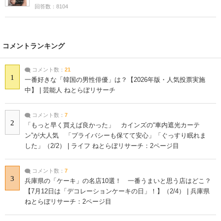
回答数：8104
コメントランキング
コメント数：
21
1
一番好きな「韓国の男性俳優」は？【2026年版・人気投票実施
中】 | 芸能人 ねとらぼリサーチ
コメント数：
7
2
「もっと早く買えば良かった」 カインズの“車内遮光カーテ
ン”が大人気 「プライバシーも保てて安心」「ぐっすり眠れま
した」（2/2） | ライフ ねとらぼリサーチ：2ページ目
コメント数：
7
3
兵庫県の「ケーキ」の名店10選！ 一番うまいと思う店はどこ？
【7月12日は「デコレーションケーキの日」！】（2/4） | 兵庫県
ねとらぼリサーチ：2ページ目