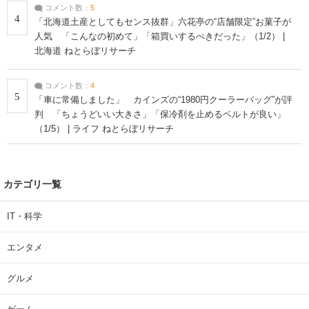
コメント数：
5
4
「北海道土産としてもセンス抜群」六花亭の“店舗限定”お菓子が
人気 「こんなの初めて」「箱買いするべきだった」（1/2） |
北海道 ねとらぼリサーチ
コメント数：
4
5
「車に常備しました」 カインズの“1980円クーラーバッグ”が評
判 「ちょうどいい大きさ」「保冷剤を止めるベルトが良い」
（1/5） | ライフ ねとらぼリサーチ
カテゴリ一覧
IT・科学
エンタメ
グルメ