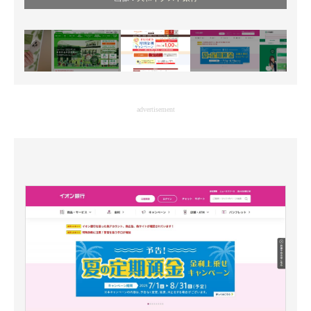
advertisement