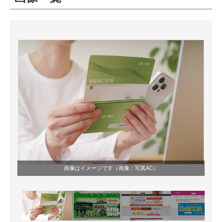
ITの今と未来を見通す
スマホと通信の最新トレンド
進化するPCとデバイスの未来
好きが集まる 比べて選べる
ビジネスと働き方のヒント
AI活用のいまが分かる
企業ITのトレンドを詳説
画像はイメージです（画像：
写真AC
）
経営リーダーのコミュニティ
マーケ×ITの今がよく分かる
ITエンジニア向け専門サイト