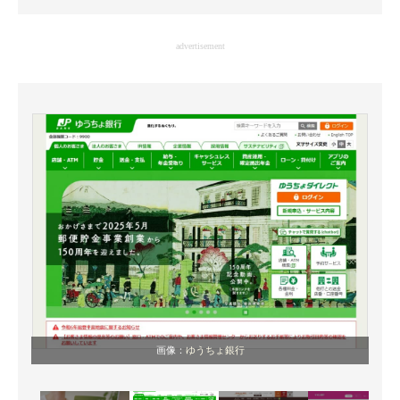
企業向けIT製品の総合サイト
advertisement
IT製品の技術・比較・事例
製造業のIT導入・活用を支援
モノづくり技術者専門サイト
エレクトロニクス専門サイト
電子設計の基本と応用
エネルギーの専門メディア
建設×テクノロジーの最前線
ちょっと気になるネットの話題
画像：
ゆうちょ銀行