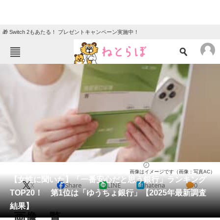
🎁 Switch 2もあたる！ プレゼントキャンペーン実施中！
ねとらぼメニュー
TOP
ニュース
エンタメ
クイズ
グルメ
地域
住まい
教育・育児
動物
リサーチ
経済
2025/06/29 21:10（公開）
画像はイメージです（画像：写真AC）
会員記事
【女性に聞いた】「一番安心だと思う銀行」ランキング
X
Share
LINE
hatena
0
TOP20！ 第1位は「ゆうちょ銀行」【2025年最新調査
メディア
結果】
画像一覧
注目記事を集めた総合ページ