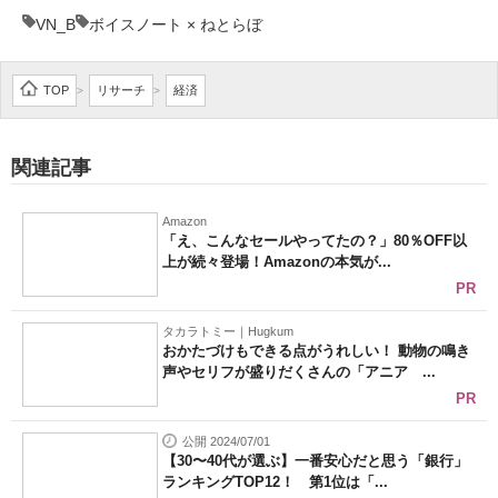
VN_B
ボイスノート × ねとらぼ
TOP
リサーチ
経済
>
>
関連記事
Amazon
「え、こんなセールやってたの？」80％OFF以
上が続々登場！Amazonの本気が...
PR
タカラトミー｜Hugkum
おかたづけもできる点がうれしい！ 動物の鳴き
声やセリフが盛りだくさんの「アニア ...
PR
公開 2024/07/01
【30〜40代が選ぶ】一番安心だと思う「銀行」
ランキングTOP12！ 第1位は「...