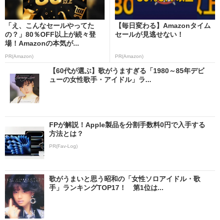
「え、こんなセールやってた
【毎日変わる】Amazonタイム
の？」80％OFF以上が続々登
セールが見逃せない！
場！Amazonの本気が...
PR(Amazon)
PR(Amazon)
【60代が選ぶ】歌がうますぎる「1980～85年デビ
ューの女性歌手・アイドル」ラ...
FPが解説！Apple製品を分割手数料0円で入手する
方法とは？
PR(Fav-Log)
歌がうまいと思う昭和の「女性ソロアイドル・歌
手」ランキングTOP17！ 第1位は...