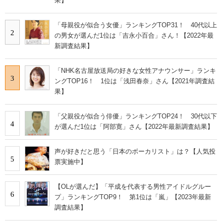
果】
「母親役が似合う女優」ランキングTOP31！ 40代以上
2
の男女が選んだ1位は「吉永小百合」さん！【2022年最
新調査結果】
「NHK名古屋放送局の好きな女性アナウンサー」ランキ
3
ングTOP16！ 1位は「浅田春奈」さん【2021年調査結
果】
「父親役が似合う俳優」ランキングTOP24！ 30代以下
4
が選んだ1位は「阿部寛」さん【2022年最新調査結果】
声が好きだと思う「日本のボーカリスト」は？【人気投
5
票実施中】
【OLが選んだ】「平成を代表する男性アイドルグルー
6
プ」ランキングTOP9！ 第1位は「嵐」【2023年最新
調査結果】