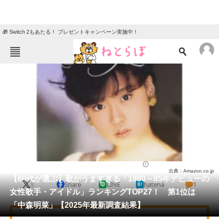
🎁 Switch 2もあたる！ プレゼントキャンペーン実施中！
ねとらぼメニュー
TOP
ニュース
エンタメ
クイズ
グルメ
地域
住まい
教育・育児
動物
リサーチ
芸能人
2025/08/23 18:50（公開）
出典：Amazon.co.jp
会員記事
【60代が選ぶ】歌がうますぎる「1980～85年デビューの
X
Share
LINE
hatena
1
女性歌手・アイドル」ランキングTOP27！ 第1位は
メディア
「中森明菜」【2025年最新調査結果】
注目記事を集めた総合ページ