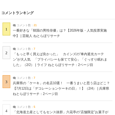
コメントランキング
コメント数：
21
1
一番好きな「韓国の男性俳優」は？【2026年版・人気投票実施
中】 | 芸能人 ねとらぼリサーチ
コメント数：
7
2
「もっと早く買えば良かった」 カインズの“車内遮光カーテ
ン”が大人気 「プライバシーも保てて安心」「ぐっすり眠れま
した」（2/2） | ライフ ねとらぼリサーチ：2ページ目
コメント数：
7
3
兵庫県の「ケーキ」の名店10選！ 一番うまいと思う店はどこ？
【7月12日は「デコレーションケーキの日」！】（2/4） | 兵庫県
ねとらぼリサーチ：2ページ目
コメント数：
5
4
「北海道土産としてもセンス抜群」六花亭の“店舗限定”お菓子が