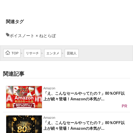
企業向けIT製品の総合サイト
IT製品の技術・比較・事例
関連タグ
製造業のIT導入・活用を支援
ボイスノート × ねとらぼ
モノづくり技術者専門サイト
TOP
リサーチ
エンタメ
芸能人
>
>
>
エレクトロニクス専門サイト
電子設計の基本と応用
関連記事
エネルギーの専門メディア
Amazon
「え、こんなセールやってたの？」80％OFF以
建設×テクノロジーの最前線
上が続々登場！Amazonの本気が...
PR
ちょっと気になるネットの話題
Amazon
「え、こんなセールやってたの？」80％OFF以
上が続々登場！Amazonの本気が...