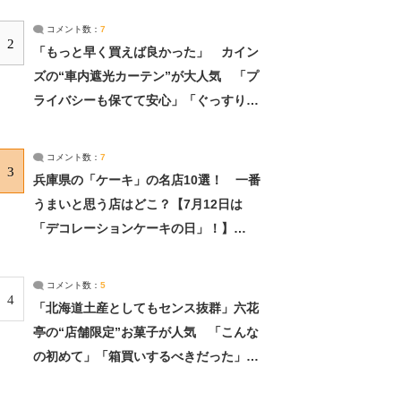
コメント数：
7
2
「もっと早く買えば良かった」 カイン
ズの“車内遮光カーテン”が大人気 「プ
ライバシーも保てて安心」「ぐっすり眠
れました」（2/2） | ライフ ねとらぼリ
サーチ：2ページ目
コメント数：
7
3
兵庫県の「ケーキ」の名店10選！ 一番
うまいと思う店はどこ？【7月12日は
「デコレーションケーキの日」！】
（2/4） | 兵庫県 ねとらぼリサーチ：2ペ
ージ目
コメント数：
5
4
「北海道土産としてもセンス抜群」六花
亭の“店舗限定”お菓子が人気 「こんな
の初めて」「箱買いするべきだった」
（1/2） | 北海道 ねとらぼリサーチ