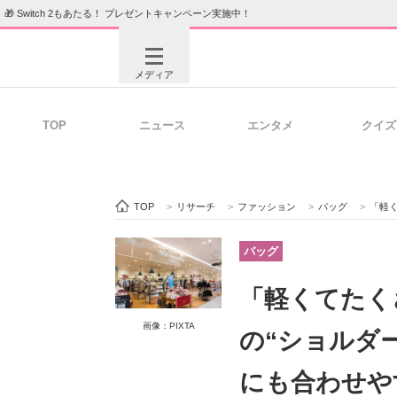
🎁 Switch 2もあたる！ プレゼントキャンペーン実施中！
メディア
TOP
ニュース
エンタメ
クイズ
注目記事を集めた総合ページ
ITの今
TOP
>
リサーチ
>
ファッション
>
バッグ
>
「軽くて
ビジネスと働き方のヒント
AI活用
バッグ
「軽くてたく
ITエンジニア向け専門サイト
企業向けI
画像：PIXTA
の“ショルダ
にも合わせや