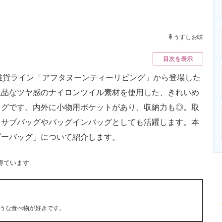
ニクス専門サイト
電子設計の基本と応用
エネルギーの専
うすしお味
目次を表示
a）の雑貨ライン「アフタヌーンティーリビング」から登場した
上品なツヤ感のナイロンツイル素材を使用した、きれいめ
ッグです。内外に小物用ポケットがあり、収納力も◎。取
、サブバッグやバッグインバッグとしても活躍します。本
ダーバッグ」について紹介します。
得ています
うな食べ物が好きです。