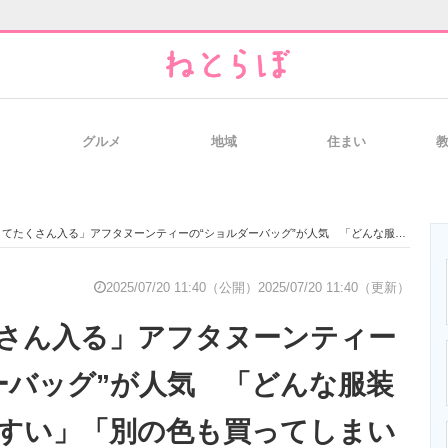
グルメ
地域
住まい
と未来を見通す
スマホと通信の最新トレンド
進化するPCとデ
たくさん入る」アフタヌーンティーの“ショルダーバッグ”が人気 「どんな服装にも合わせやすい」「別の色も買ってしまいました」
のいまが分かる
企業ITのトレンドを詳説
経営リーダーの
2025/07/20 11:40（公開）
2025/07/20 11:40（更新）
さん入る」アフタヌーンティー
T製品の総合サイト
IT製品の技術・比較・事例
製造業のIT導入
ーバッグ”が人気 「どんな服装
すい」「別の色も買ってしまい