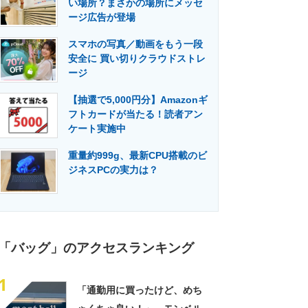
い場所？まさかの場所にメッセ
門メディア
建設×テクノロジーの最前線
ージ広告が登場
スマホの写真／動画をもう一段
安全に 買い切りクラウドストレ
ージ
【抽選で5,000円分】Amazonギ
フトカードが当たる！読者アン
ケート実施中
重量約999g、最新CPU搭載のビ
ジネスPCの実力は？
「バッグ」のアクセスランキング
1
「通勤用に買ったけど、めち