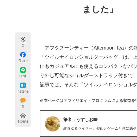
モノづくり技術者専門サイト
エレクトロ
ました」
ちょっと気になるネットの話題
X
アフタヌーンティー（Afternoon Te
「ツイルナイロンショルダーバッグ」は、
Share
にもカジュアルにも使えるコンパクトなバ
り外し可能なショルダーストラップ付きで
LINE
記事では、そんな「ツイルナイロンショル
hatena
※本ページはアフィリエイトプログラムによる収益を
0
筆者：うすしお味
Home
雑食ゆるライター。登山とゲームと体に悪そ