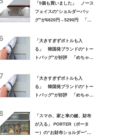
5
「5個も買いました」 ノース
に乗りやすくなった」
フェイスの“ショルダーバッ
グ”が6820円→5290円 「長
財布も入る」「収納力◎」
6
「お出かけにはこれ一択」
「大きすぎずボトルも入
る」 韓国発ブランドの“トー
トバッグ”が好評 「めちゃく
ちゃかわいい」「高級感もあ
7
る」
「大きすぎずボトルも入
る」 韓国発ブランドの“トー
トバッグ”が好評 「めちゃく
ちゃかわいい」「高級感もあ
8
る」
「スマホ、家と車の鍵、財布
が入る」 PORTER（ポータ
ー）の“お財布ショルダー”が