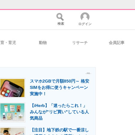
検索
ログイン
教育・育児
動物
リサーチ
会員記事
バイスの未来
好きが集まる 比べて選べる
- PR -
スマホ2GBで月額850円～ 格安
コミュニティ
マーケ×ITの今がよく分かる
SIMをお得に使うキャンペーン
実施中！
【iHerb】「迷ったらこれ！」
・活用を支援
みんなが"リピ買い"している人
気商品
【注目】地下鉄の駅で一番涼し