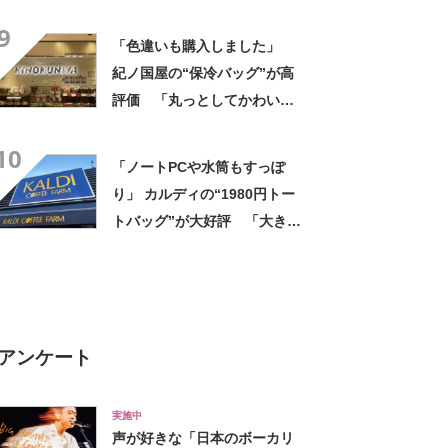
好評！ 「もうこれ以外使えな
9
い」「悩んでないでさっさと
「色違いも購入しました」
買えばよかった」の声
紀ノ国屋の“保冷バッグ”が高
評価 「丸っとしてかわいい
と職場の人から好評」「折り
10
たたみ傘やペットボトルも
「ノートPCや水筒もすっぽ
楽々入る」
り」 カルディの“1980円トー
トバッグ”が大好評 「大きさ
と形、デザインが神がかって
る」「お弁当箱などを入れて
も余裕」
アンケート
実施中
声が好きな「日本のボーカリ