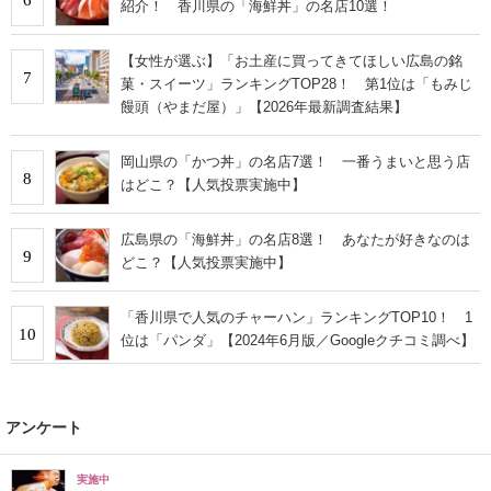
紹介！ 香川県の「海鮮丼」の名店10選！
【女性が選ぶ】「お土産に買ってきてほしい広島の銘
7
菓・スイーツ」ランキングTOP28！ 第1位は「もみじ
饅頭（やまだ屋）」【2026年最新調査結果】
岡山県の「かつ丼」の名店7選！ 一番うまいと思う店
8
はどこ？【人気投票実施中】
広島県の「海鮮丼」の名店8選！ あなたが好きなのは
9
どこ？【人気投票実施中】
「香川県で人気のチャーハン」ランキングTOP10！ 1
10
位は「パンダ」【2024年6月版／Googleクチコミ調べ】
アンケート
実施中