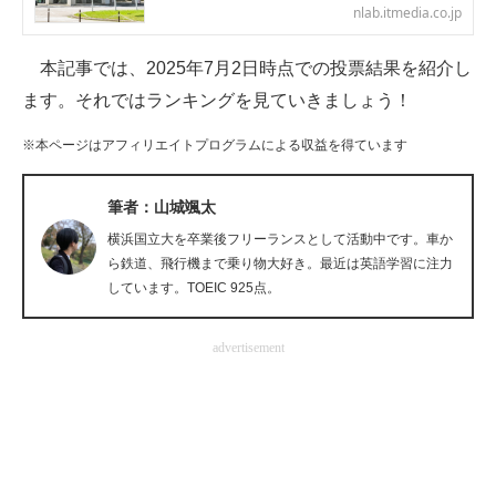
nlab.itmedia.co.jp
企業向けIT製品の総合サイト
本記事では、2025年7月2日時点での投票結果を紹介し
IT製品の技術・比較・事例
ます。それではランキングを見ていきましょう！
製造業のIT導入・活用を支援
※本ページはアフィリエイトプログラムによる収益を得ています
モノづくり技術者専門サイト
筆者：山城颯太
エレクトロニクス専門サイト
横浜国立大を卒業後フリーランスとして活動中です。車か
ら鉄道、飛行機まで乗り物大好き。最近は英語学習に注力
電子設計の基本と応用
しています。TOEIC 925点。
エネルギーの専門メディア
advertisement
建設×テクノロジーの最前線
ちょっと気になるネットの話題