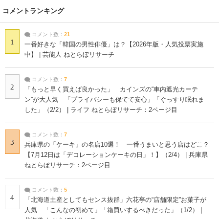
コメントランキング
コメント数：
21
1
一番好きな「韓国の男性俳優」は？【2026年版・人気投票実施
中】 | 芸能人 ねとらぼリサーチ
コメント数：
7
2
「もっと早く買えば良かった」 カインズの“車内遮光カーテ
ン”が大人気 「プライバシーも保てて安心」「ぐっすり眠れま
した」（2/2） | ライフ ねとらぼリサーチ：2ページ目
コメント数：
7
3
兵庫県の「ケーキ」の名店10選！ 一番うまいと思う店はどこ？
【7月12日は「デコレーションケーキの日」！】（2/4） | 兵庫県
ねとらぼリサーチ：2ページ目
コメント数：
5
4
「北海道土産としてもセンス抜群」六花亭の“店舗限定”お菓子が
人気 「こんなの初めて」「箱買いするべきだった」（1/2） |