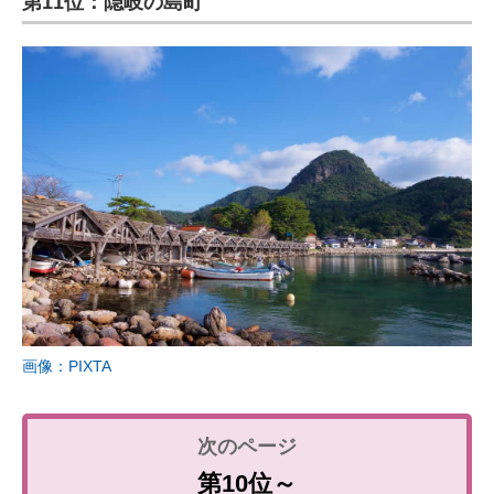
第11位：隠岐の島町
画像：PIXTA
第10位～