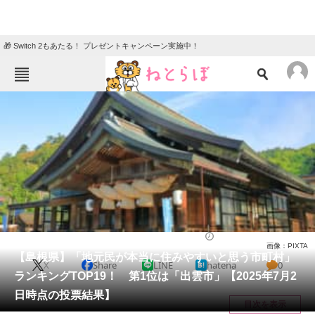
🎁 Switch 2もあたる！ プレゼントキャンペーン実施中！
ねとらぼメニュー
TOP
ニュース
エンタメ
クイズ
グルメ
地域
住まい
教育・育児
動物
リサーチ
島根県
2025/07/19 21:00（公開）
画像：PIXTA
会員記事
【島根県】「地元民が本当に住みやすいと思う市町村」
X
Share
LINE
hatena
0
ランキングTOP19！ 第1位は「出雲市」【2025年7月2
メディア
日時点の投票結果】
目次を表示
注目記事を集めた総合ページ