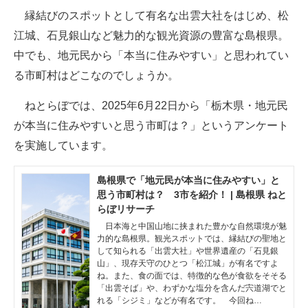
縁結びのスポットとして有名な出雲大社をはじめ、松
ITの今と未来を見通す
江城、石見銀山など魅力的な観光資源の豊富な島根県。
中でも、地元民から「本当に住みやすい」と思われてい
スマホと通信の最新トレンド
る市町村はどこなのでしょうか。
進化するPCとデバイスの未来
ねとらぼでは、2025年6月22日から「栃木県・地元民
好きが集まる 比べて選べる
が本当に住みやすいと思う市町は？」というアンケート
を実施しています。
ビジネスと働き方のヒント
AI活用のいまが分かる
島根県で「地元民が本当に住みやすい」と
思う市町村は？ 3市を紹介！ | 島根県 ねと
企業ITのトレンドを詳説
らぼリサーチ
日本海と中国山地に挟まれた豊かな自然環境が魅
経営リーダーのコミュニティ
力的な島根県。観光スポットでは、縁結びの聖地と
して知られる「出雲大社」や世界遺産の「石見銀
山」、現存天守のひとつ「松江城」が有名ですよ
マーケ×ITの今がよく分かる
ね。また、食の面では、特徴的な色が食欲をそそる
「出雲そば」や、わずかな塩分を含んだ宍道湖でと
ITエンジニア向け専門サイト
れる「シジミ」などが有名です。 今回ね…