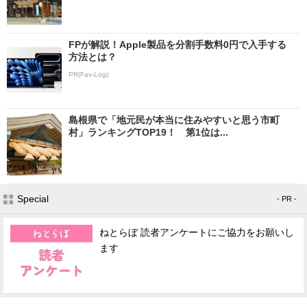
FPが解説！Apple製品を分割手数料0円で入手する
方法とは？
PR(Fav-Log)
島根県で「地元民が本当に住みやすいと思う市町
村」ランキングTOP19！ 第1位は...
Special
- PR -
ねとらぼ 読者アンケートにご協力をお願いし
ます