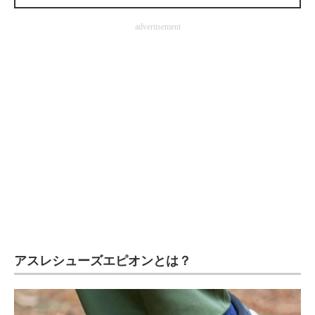
企業向けIT製品の総合サイト
advertisement
IT製品の技術・比較・事例
製造業のIT導入・活用を支援
モノづくり技術者専門サイト
エレクトロニクス専門サイト
電子設計の基本と応用
エネルギーの専門メディア
建設×テクノロジーの最前線
ちょっと気になるネットの話題
アスレシューズエピオンとは？