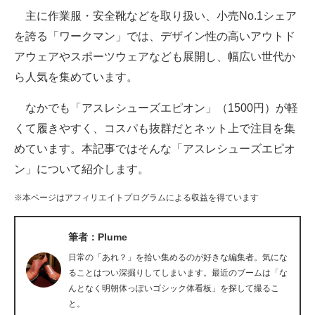
主に作業服・安全靴などを取り扱い、小売No.1シェア
ITの今と未来を見通す
を誇る「ワークマン」では、デザイン性の高いアウトド
アウェアやスポーツウェアなども展開し、幅広い世代か
スマホと通信の最新トレンド
ら人気を集めています。
進化するPCとデバイスの未来
なかでも「アスレシューズエピオン」（1500円）が軽
好きが集まる 比べて選べる
くて履きやすく、コスパも抜群だとネット上で注目を集
めています。本記事ではそんな「アスレシューズエピオ
ビジネスと働き方のヒント
ン」について紹介します。
AI活用のいまが分かる
※本ページはアフィリエイトプログラムによる収益を得ています
企業ITのトレンドを詳説
筆者：Plume
経営リーダーのコミュニティ
日常の「あれ？」を拾い集めるのが好きな編集者。気にな
マーケ×ITの今がよく分かる
ることはつい深掘りしてしまいます。最近のブームは「な
んとなく明朝体っぽいゴシック体看板」を探して撮るこ
ITエンジニア向け専門サイト
と。