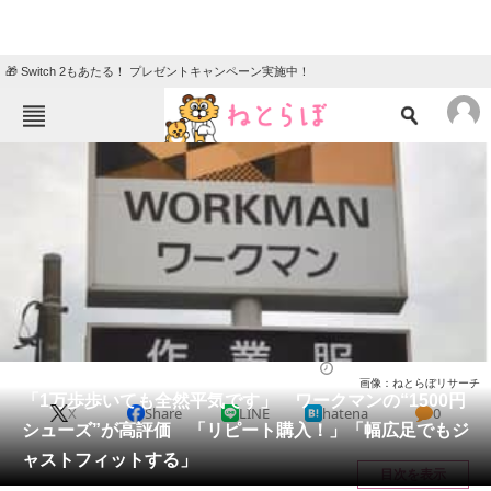
🎁 Switch 2もあたる！ プレゼントキャンペーン実施中！
ねとらぼメニュー
TOP
ニュース
エンタメ
クイズ
グルメ
地域
住まい
教育・育児
動物
リサーチ
ファッション
2025/07/22 20:00（公開）
画像：ねとらぼリサーチ
会員記事
「1万歩歩いても全然平気です」 ワークマンの“1500円
X
Share
LINE
hatena
0
シューズ”が高評価 「リピート購入！」「幅広足でもジ
メディア
ャストフィットする」
目次を表示
注目記事を集めた総合ページ