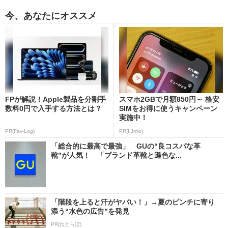
今、あなたにオススメ
FPが解説！Apple製品を分割手
スマホ2GBで月額850円～ 格安
数料0円で入手する方法とは？
SIMをお得に使うキャンペーン
実施中！
PR(Fav-Log)
PR(IIJmio)
「総合的に最高で最強」 GUの“良コスパな革
靴”が人気！ 「ブランド革靴と遜色な...
「階段を上ると汗がヤバい！」→夏のピンチに寄り
添う“水色の広告”を発見
PR(ねとらぼ)