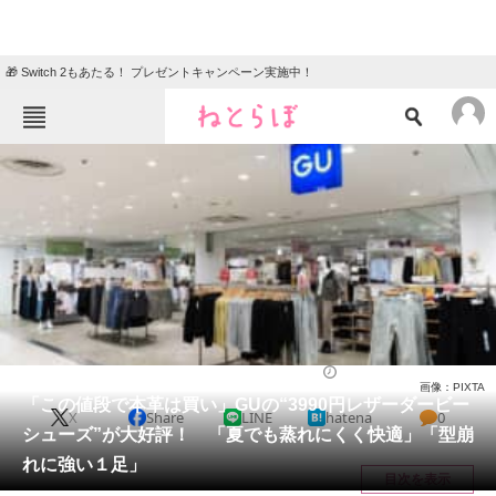
🎁 Switch 2もあたる！ プレゼントキャンペーン実施中！
ねとらぼメニュー
TOP
ニュース
エンタメ
クイズ
グルメ
地域
住まい
教育・育児
動物
リサーチ
シューズ
2025/07/26 17:00（公開）
画像：PIXTA
会員記事
「この値段で本革は買い」GUの“3990円レザーダービー
X
Share
LINE
hatena
0
シューズ”が大好評！ 「夏でも蒸れにくく快適」「型崩
メディア
れに強い１足」
目次を表示
注目記事を集めた総合ページ