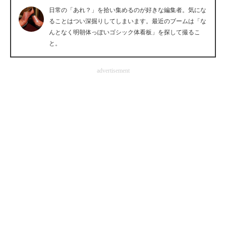
日常の「あれ？」を拾い集めるのが好きな編集者。気にな
企業向けIT製品の総合サイト
ることはつい深掘りしてしまいます。最近のブームは「な
んとなく明朝体っぽいゴシック体看板」を探して撮るこ
IT製品の技術・比較・事例
と。
製造業のIT導入・活用を支援
advertisement
モノづくり技術者専門サイト
エレクトロニクス専門サイト
電子設計の基本と応用
エネルギーの専門メディア
建設×テクノロジーの最前線
ちょっと気になるネットの話題