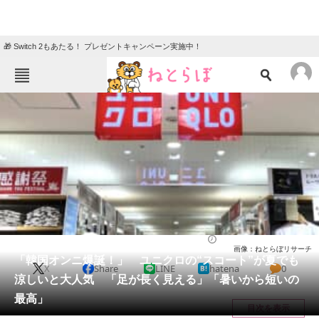
🎁 Switch 2もあたる！ プレゼントキャンペーン実施中！
ねとらぼメニュー
TOP
ニュース
エンタメ
クイズ
グルメ
地域
住まい
教育・育児
動物
リサーチ
ファッション
2025/07/27 18:30（公開）
画像：ねとらぼリサーチ
会員記事
「韓国オンニ爆誕！」 ユニクロの“スコート”が夏でも
X
Share
LINE
hatena
0
涼しいと大人気 「足が長く見える」「暑いから短いの
メディア
最高」
目次を表示
注目記事を集めた総合ページ