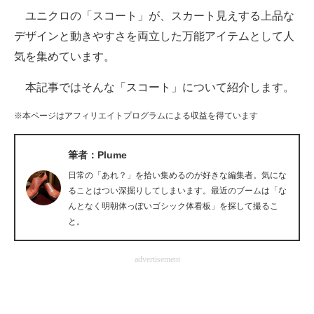
ユニクロの「スコート」が、スカート見えする上品な
ITの今と未来を見通す
デザインと動きやすさを両立した万能アイテムとして人
気を集めています。
スマホと通信の最新トレンド
本記事ではそんな「スコート」について紹介します。
進化するPCとデバイスの未来
※本ページはアフィリエイトプログラムによる収益を得ています
好きが集まる 比べて選べる
ビジネスと働き方のヒント
筆者：Plume
日常の「あれ？」を拾い集めるのが好きな編集者。気にな
AI活用のいまが分かる
ることはつい深掘りしてしまいます。最近のブームは「な
んとなく明朝体っぽいゴシック体看板」を探して撮るこ
企業ITのトレンドを詳説
と。
経営リーダーのコミュニティ
advertisement
マーケ×ITの今がよく分かる
ITエンジニア向け専門サイト