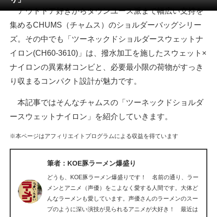
アウトドア好きからタウンユース派まで幅広い支持を
ITの今と未来を見通す
集めるCHUMS（チャムス）のショルダーバッグシリー
ズ。その中でも「ツーネックドショルダースウェットナ
スマホと通信の最新トレンド
イロン(CH60‑3610)」は、撥水加工を施したスウェット×
進化するPCとデバイスの未来
ナイロンの異素材コンビと、必要最小限の荷物がすっき
り収まるコンパクト設計が魅力です。
好きが集まる 比べて選べる
本記事ではそんなチャムスの「ツーネックドショルダ
ビジネスと働き方のヒント
ースウェットナイロン」を紹介していきます。
AI活用のいまが分かる
※本ページはアフィリエイトプログラムによる収益を得ています
企業ITのトレンドを詳説
筆者：KOE豚ラーメン爆盛り
経営リーダーのコミュニティ
どうも、KOE豚ラーメン爆盛りです！ 名前の通り、ラー
マーケ×ITの今がよく分かる
メンとアニメ（声優）をこよなく愛する人間です。大体ど
んなラーメンも愛しています。声優さんのラーメンのスー
ITエンジニア向け専門サイト
プのように深い演技が見られるアニメが大好き！ 最近は