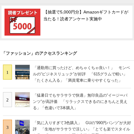
【抽選で5,000円分】Amazonギフトカードが
当たる！読者アンケート実施中
「ファッション」のアクセスランキング
「通勤用に買ったけど、めちゃくちゃ良い！」 モンベ
1
ルの“ビジネスリュック”が好評 「615グラムで軽い」
「たくさん入る」「満員電車に乗りやすくなった」
「猛暑日でもサラサラで快適」無印良品の“イージーパ
2
ンツ”が高評価 「リラックスできるのにきちんと見え
る」「色違いで3本購入」
「気に入りすぎて3色購入」 GUの“990円パンツ”が大好
3
評 「生地がサラサラで涼しい」「とても楽でスタイル