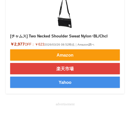
[チャムス] Two Necked Shoulder Sweat Nylon･BL/Chcl
￥2,977
OFF：
￥623
2026/03/26 08:52時点｜Amazon調べ
Amazon
楽天市場
Yahoo
advertisement