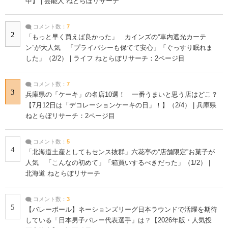
中】 | 芸能人 ねとらぼリサーチ
コメント数：
7
2
「もっと早く買えば良かった」 カインズの“車内遮光カーテ
ン”が大人気 「プライバシーも保てて安心」「ぐっすり眠れま
した」（2/2） | ライフ ねとらぼリサーチ：2ページ目
コメント数：
7
3
兵庫県の「ケーキ」の名店10選！ 一番うまいと思う店はどこ？
【7月12日は「デコレーションケーキの日」！】（2/4） | 兵庫県
ねとらぼリサーチ：2ページ目
コメント数：
5
4
「北海道土産としてもセンス抜群」六花亭の“店舗限定”お菓子が
人気 「こんなの初めて」「箱買いするべきだった」（1/2） |
北海道 ねとらぼリサーチ
コメント数：
3
5
【バレーボール】ネーションズリーグ日本ラウンドで活躍を期待
している「日本男子バレー代表選手」は？【2026年版・人気投