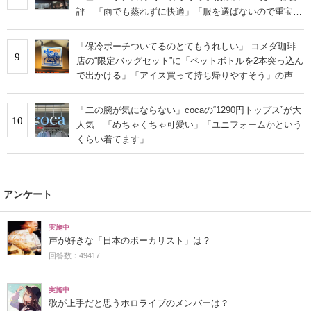
評 「雨でも蒸れずに快適」「服を選ばないので重宝」
などの声
「保冷ポーチついてるのとてもうれしい」 コメダ珈琲
9
店の“限定バッグセット”に「ペットボトルを2本突っ込ん
で出かける」「アイス買って持ち帰りやすそう」の声
「二の腕が気にならない」cocaの“1290円トップス”が大
10
人気 「めちゃくちゃ可愛い」「ユニフォームかという
くらい着てます」
アンケート
実施中
声が好きな「日本のボーカリスト」は？
回答数：49417
実施中
歌が上手だと思うホロライブのメンバーは？