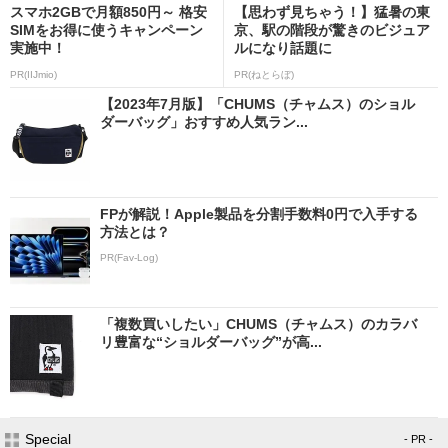
スマホ2GBで月額850円～ 格安
【思わず見ちゃう！】猛暑の東
SIMをお得に使うキャンペーン
京、駅の階段が驚きのビジュア
実施中！
ルになり話題に
PR(IIJmio)
PR(ねとらぼ)
【2023年7月版】「CHUMS（チャムス）のショル
ダーバッグ」おすすめ人気ラン...
FPが解説！Apple製品を分割手数料0円で入手する
方法とは？
PR(Fav-Log)
「複数買いしたい」CHUMS（チャムス）のカラバ
リ豊富な“ショルダーバッグ”が高...
Special
- PR -