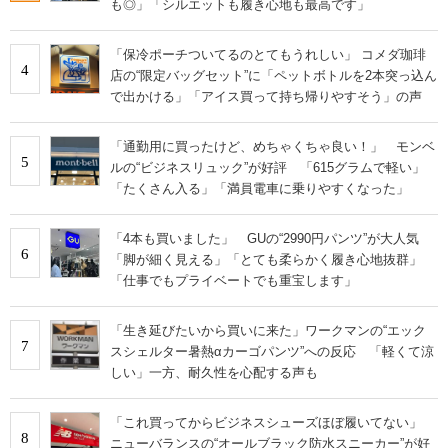
も◎」「シルエットも履き心地も最高です」
「保冷ポーチついてるのとてもうれしい」 コメダ珈琲
4
店の“限定バッグセット”に「ペットボトルを2本突っ込ん
で出かける」「アイス買って持ち帰りやすそう」の声
「通勤用に買ったけど、めちゃくちゃ良い！」 モンベ
5
ルの“ビジネスリュック”が好評 「615グラムで軽い」
「たくさん入る」「満員電車に乗りやすくなった」
「4本も買いました」 GUの“2990円パンツ”が大人気
6
「脚が細く見える」「とても柔らかく履き心地抜群」
「仕事でもプライベートでも重宝します」
「生き延びたいから買いに来た」ワークマンの“エック
7
スシェルター暑熱αカーゴパンツ”への反応 「軽くて涼
しい」一方、耐久性を心配する声も
「これ買ってからビジネスシューズほぼ履いてない」
8
ニューバランスの“オールブラック防水スニーカー”が好