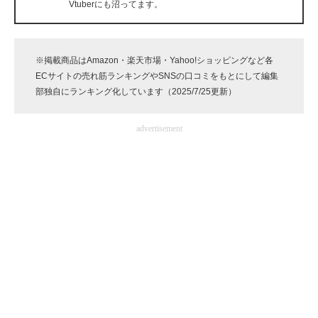
Vtuberにも沼ってます。
企業向けIT製品の総合サイト
IT製品の技術・比較・事例
※掲載商品はAmazon・楽天市場・Yahoo!ショッピングなど各
ECサイトの売れ筋ランキングやSNSの口コミをもとにして編集
製造業のIT導入・活用を支援
部独自にランキング化しています（2025/7/25更新）
モノづくり技術者専門サイト
advertisement
エレクトロニクス専門サイト
電子設計の基本と応用
エネルギーの専門メディア
建設×テクノロジーの最前線
ちょっと気になるネットの話題