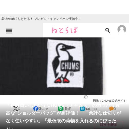
🎁 Switch 2もあたる！ プレゼントキャンペーン実施中！
ねとらぼメニュー
TOP
ニュース
エンタメ
クイズ
グルメ
地域
住まい
教育・育児
動物
リサーチ
ファッション
2025/07/26 18:20（公開）
画像：CHUNS公式サイト
会員記事
「複数買いしたい」CHUMS（チャムス）のカラバリ豊
X
Share
LINE
hatena
0
富な“ショルダーバッグ”が高評価！ 「余計な仕切りが
メディア
なく使いやすい」「最低限の荷物を入れるのにぴった
目次を表示
り」
注目記事を集めた総合ページ