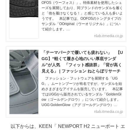
OFOS（ウーフォス）」。特殊素材を使用したシュ
ーズを展開しており、同ブランドのサンダルを履く
と「他を履けなくなる！」と感じている人も多いよ
うです。 本記事では、OOFOSのトングタイプの
サンダル「OOriginal（ウーオリジナル）」につい
て紹介します。…
nlab.itmedia.co.jp
「テーマパークで履いても疲れない」 【U
GG】“軽くて履き心地のいい厚底サンダ
ル”が人気 「フィット感抜群」「背が高く
見える」 | ファッション ねとらぼリサーチ
ファッション・フットウェアを展開する「UG
G」。ムートンブーツが有名ですが、サンダルを始
めさまざまなアイテムを販売しています。 本記事
ではUGGから販売されているサンダル「GoldenGl
ow（ゴールデングロウ）」について紹介します。
UGG GoldenGlow（アグ ゴールデングロウ）…
nlab.itmedia.co.jp
以下からは、KEEN「 NEWPORT H2 ニューポート エ