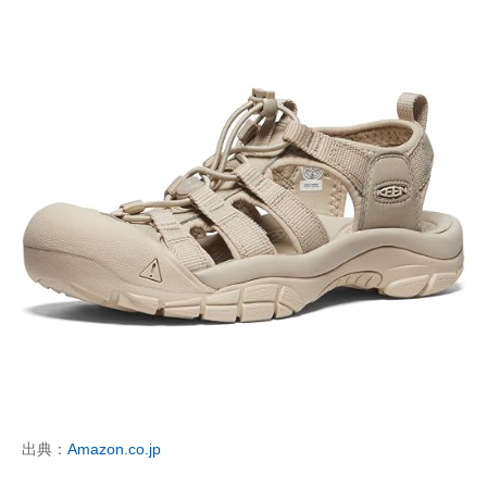
出典：
Amazon.co.jp