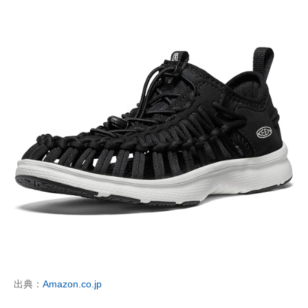
出典：
Amazon.co.jp