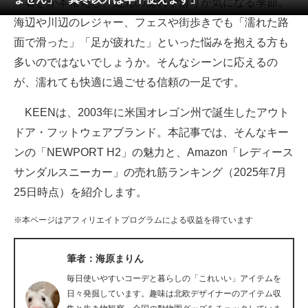
暑さが本格化し、足元の蒸れや滑りが気になる季節。
海辺や川辺のレジャー、フェスや街歩きでも「濡れた路
ITの今と未来を見通す
面で滑った」「足が疲れた」といった悩みを抱える方も
スマホと通信の最新トレンド
多いのではないでしょうか。そんなシーンに応えるの
が、濡れても快適に過ごせる信頼の一足です。
進化するPCとデバイスの未来
KEENは、2003年に米国オレゴン州で誕生したアウト
好きが集まる 比べて選べる
ドア・フットウェアブランド。本記事では、そんなキー
ビジネスと働き方のヒント
ンの「NEWPORT H2」の魅力と、Amazon「レディース
サンダルスニーカー」の売れ筋ランキング（2025年7月
AI活用のいまが分かる
25日時点）を紹介します。
企業ITのトレンドを詳説
※本ページはアフィリエイトプログラムによる収益を得ています
経営リーダーのコミュニティ
筆者：海原まりん
マーケ×ITの今がよく分かる
毎日使いやすいコーデと暮らしの「これいい」アイテムを
日々発掘しています。趣味は北欧デザイナーのアイテム収
ITエンジニア向け専門サイト