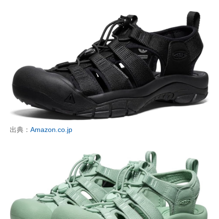
出典：
Amazon.co.jp