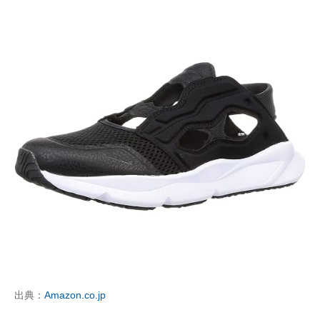
出典：
Amazon.co.jp