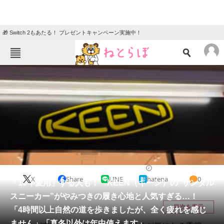
🎁 Switch 2もあたる！ プレゼントキャンペーン実施中！
ねとらぼメニュー
TOP
ニュース
エンタメ
クイズ
グルメ
地域
住まい
教育・育児
動物
リサーチ
シューズ
2025/08/03 13:10（公開）
X
Share
LINE
hatena
0
会員記事
「10年愛用」する人も！ KEEN（キーン）の“サンダル
スニーカー”がやみつきの履き心地と人気すぎる…！
メディア
目次を表示
「4時間以上自然の道を歩きましたが、全く疲れを感じ
ません」「真冬以外は年中使えます」
注目記事を集めた総合ページ