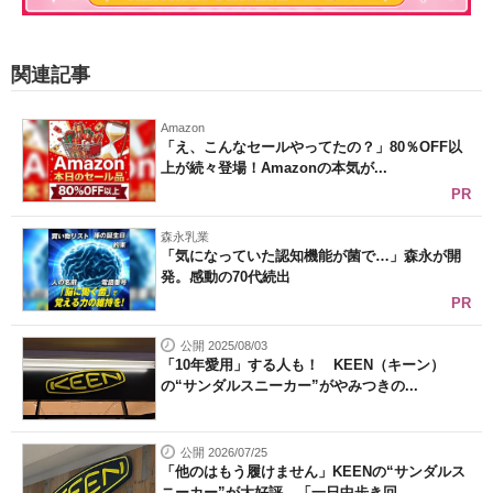
関連記事
Amazon
「え、こんなセールやってたの？」80％OFF以
上が続々登場！Amazonの本気が...
PR
森永乳業
「気になっていた認知機能が菌で…」森永が開
発。感動の70代続出
PR
公開 2025/08/03
「10年愛用」する人も！ KEEN（キーン）
の“サンダルスニーカー”がやみつきの...
公開 2026/07/25
「他のはもう履けません」KEENの“サンダルス
ニーカー”が大好評 「一日中歩き回...