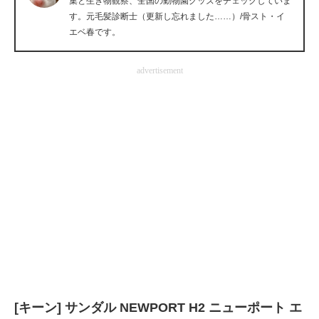
集と生き物観察、全国の動物園グッズをチェックしていま
す。元毛髪診断士（更新し忘れました……）/骨スト・イ
企業向けIT製品の総合サイト
エベ春です。
IT製品の技術・比較・事例
advertisement
製造業のIT導入・活用を支援
モノづくり技術者専門サイト
エレクトロニクス専門サイト
電子設計の基本と応用
エネルギーの専門メディア
建設×テクノロジーの最前線
ちょっと気になるネットの話題
[キーン] サンダル NEWPORT H2 ニューポート エ