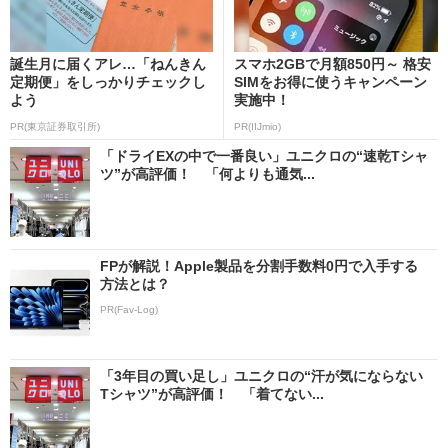
誕生月に届くアレ…「ねんきん
スマホ2GBで月額850円～ 格安
定期便」をしっかりチェックし
SIMをお得に使うキャンペーン
よう
実施中！
PR(東京証券取引所)
PR(IIJmio)
「ドライEXの中で一番良い」ユニクロの“速乾Tシャ
ツ”が高評価！ 「何よりも通気...
FPが解説！Apple製品を分割手数料0円で入手する
方法とは？
PR(Fav-Log)
「3年目の買い足し」ユニクロの“汗が気にならない
Tシャツ”が高評価！ 「着てない...