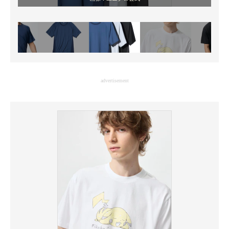
advertisement