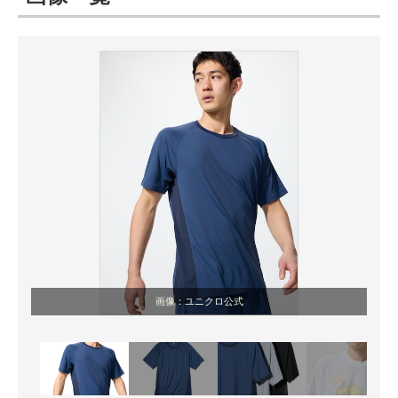
ITの今と未来を見通す
スマホと通信の最新トレンド
進化するPCとデバイスの未来
好きが集まる 比べて選べる
ビジネスと働き方のヒント
AI活用のいまが分かる
企業ITのトレンドを詳説
画像：ユニクロ公式
経営リーダーのコミュニティ
マーケ×ITの今がよく分かる
ITエンジニア向け専門サイト