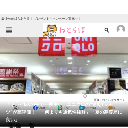
🎁 Switch 2もあたる！ プレゼントキャンペーン実施中！
ねとらぼメニュー
TOP
ニュース
エンタメ
クイズ
グルメ
地域
住まい
教育・育児
動物
リサーチ
ファッション
2025/08/04 10:00（公開）
画像：ねとらぼリサーチ
会員記事
「ドライEXの中で一番良い」ユニクロの“速乾Tシャ
X
Share
LINE
hatena
0
ツ”が高評価！ 「何よりも通気性抜群」「夏の寒暖差に
メディア
良い」
画像一覧
注目記事を集めた総合ページ