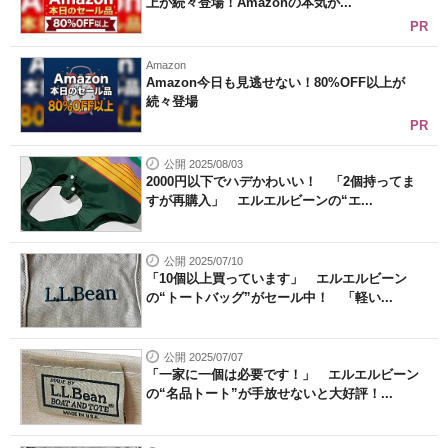
上が続々登場！Amazonの本気が...
PR
Amazon
Amazon今日も見逃せない！80%OFF以上が
続々登場
PR
公開 2025/08/03
2000円以下でハデかわいい！ 「2個持ってま
すが再購入」 エルエルビーンの“エ...
公開 2025/07/10
「10個以上買っています」 エルエルビーン
の“トートバッグ”がセール中！ 「軽い...
公開 2025/07/07
「一家に一個は必要です！」 エルエルビーン
の“名品トート”が手放せないと大好評！...