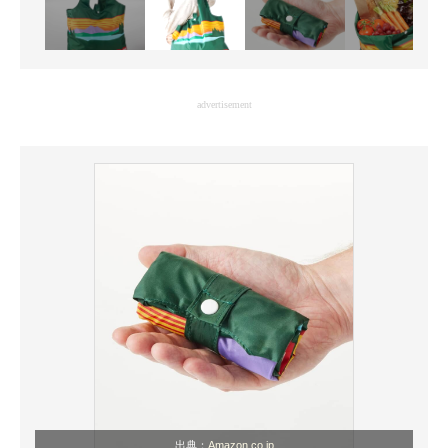
advertisement
出典：
Amazon.co.jp