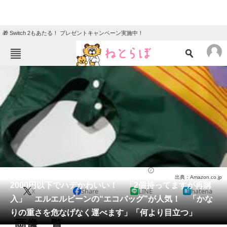
🎁 Switch 2もあたる！ プレゼントキャンペーン実施中！
ねとらぼメニュー
TOP
ニュース
エンタメ
クイズ
グルメ
地域
住まい
教育・育児
動物
リサーチ
ファッション
2025/08/03 13:20（公開）
出典：Amazon.co.jp
会員記事
2000円以下でハデかわいい！ 「2個持ってますが再購
X
Share
LINE
hatena
入」 エルエルビーンの“エコバッグ”が人気！ 「かな
メディア
りの重さを危なげなく運べます」「何より目立つ」
画像一覧
注目記事を集めた総合ページ