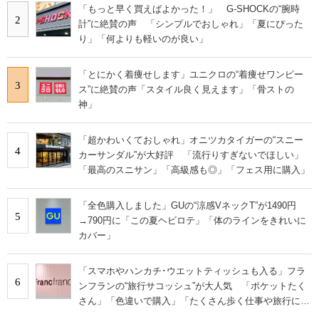
「もっと早く買えばよかった！」 G-SHOCKの“腕時
2
計”に絶賛の声 「シンプルでおしゃれ」「夏にぴった
り」「何よりも軽いのが良い」
「とにかく着痩せします」ユニクロの“着痩せワンピー
3
ス”に絶賛の声「スタイル良く見えます」「骨ストの
神」
「超かわいくておしゃれ」オニツカタイガーの“スニー
4
カーサンダル”が大好評 「流行りすぎないでほしい」
「最高のスニサン」「高級感も◎」「フェス用に購入」
「全色購入しました」GUの“涼感VネックT”が1490円
5
→790円に「この夏ヘビロテ」「体のラインをきれいに
カバー」
「スマホやハンカチ･ウエットティッシュも入る」フラ
6
ンフランの“旅行サコッシュ”が大人気 「ポケットたく
さん」「色違いで購入」「たくさん歩く仕事や旅行に便
利」