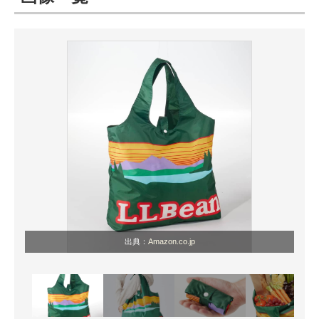
ITの今と未来を見通す
スマホと通信の最新トレンド
進化するPCとデバイスの未来
好きが集まる 比べて選べる
ビジネスと働き方のヒント
AI活用のいまが分かる
企業ITのトレンドを詳説
出典：
Amazon.co.jp
経営リーダーのコミュニティ
マーケ×ITの今がよく分かる
ITエンジニア向け専門サイト