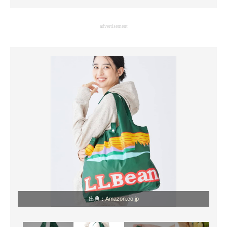
企業向けIT製品の総合サイト
advertisement
IT製品の技術・比較・事例
製造業のIT導入・活用を支援
モノづくり技術者専門サイト
エレクトロニクス専門サイト
電子設計の基本と応用
エネルギーの専門メディア
建設×テクノロジーの最前線
ちょっと気になるネットの話題
出典：
Amazon.co.jp