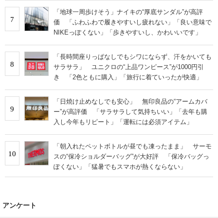
「地球一周歩けそう」ナイキの“厚底サンダル”が高評
7
価 「ふわふわで履きやすいし疲れない」「良い意味で
NIKEっぽくない」「歩きやすいし、かわいいです」
「長時間座りっぱなしでもシワにならず、汗をかいても
8
サラサラ」 ユニクロの“上品ワンピース”が1000円引
き 「2色ともに購入」「旅行に着ていったが快適」
「日焼け止めなしでも安心」 無印良品の“アームカバ
9
ー”が高評価 「サラサラして気持ちいい」「去年も購
入し今年もリピート」「運転には必須アイテム」
「朝入れたペットボトルが昼でも凍ったまま」 サーモ
10
スの“保冷ショルダーバッグ”が大好評 「保冷バッグっ
ぽくない」「猛暑でもスマホが熱くならない」
アンケート