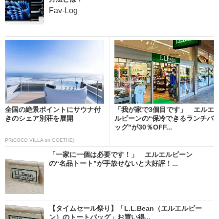
Fav-Log
全国の絶景ポイントにサウナ付
「我が家で3個目です」 エルエ
きのシェア別荘を展開
ルビーンの“保冷できるランチバ
ッグ”が30％OFF...
PR(COCO VILLA on GOETHE)
「一家に一個は必要です！」 エルエルビーン
の“名品トート”が手放せないと大好評！...
【タイムセール祭り】「L.L.Bean（エルエルビー
ン）のトートバッグ」お買い得...