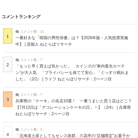
コメントランキング
コメント数：
21
1
一番好きな「韓国の男性俳優」は？【2026年版・人気投票実施
中】 | 芸能人 ねとらぼリサーチ
コメント数：
7
2
「もっと早く買えば良かった」 カインズの“車内遮光カーテ
ン”が大人気 「プライバシーも保てて安心」「ぐっすり眠れま
した」（2/2） | ライフ ねとらぼリサーチ：2ページ目
コメント数：
7
3
兵庫県の「ケーキ」の名店10選！ 一番うまいと思う店はどこ？
【7月12日は「デコレーションケーキの日」！】（2/4） | 兵庫県
ねとらぼリサーチ：2ページ目
コメント数：
5
4
「北海道土産としてもセンス抜群」六花亭の“店舗限定”お菓子が