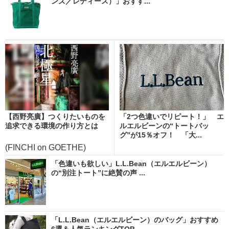
ンズ／レディース）」おすす...
【西野亮廣】つくりたいものを
「2つ色違いでリピート！」 エ
追求できる環境の作り方とは
ルエルビーンの“トートバッ
グ”が15％オフ！ 「大...
(FINCHI on GOETHE)
「色違いも欲しい」L.L.Bean（エルエルビーン）
の“別注トート”に絶賛の声 ...
「L.L.Bean（エルエルビーン）のバッグ」おすすめ
6選＆人気ランキングTOP...