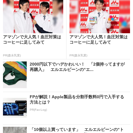
アマゾンで大人気！血圧対策は
アマゾンで大人気！血圧対策は
コーヒーに足してみて
コーヒーに足してみて
PR(森永乳業)
PR(森永乳業)
2000円以下でハデかわいい！ 「2個持ってますが
再購入」 エルエルビーンの“エ...
FPが解説！Apple製品を分割手数料0円で入手する
方法とは？
PR(Fav-Log)
「10個以上買っています」 エルエルビーンの“ト