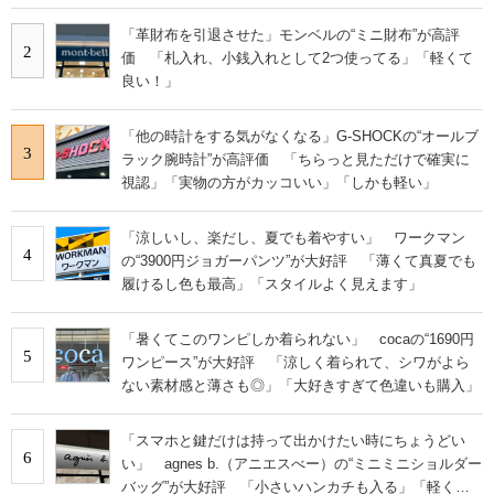
旅行でも活躍します
「革財布を引退させた」モンベルの“ミニ財布”が高評
2
価 「札入れ、小銭入れとして2つ使ってる」「軽くて
良い！」
「他の時計をする気がなくなる」G-SHOCKの“オールブ
3
ラック腕時計”が高評価 「ちらっと見ただけで確実に
視認」「実物の方がカッコいい」「しかも軽い」
「涼しいし、楽だし、夏でも着やすい」 ワークマン
4
の“3900円ジョガーパンツ”が大好評 「薄くて真夏でも
履けるし色も最高」「スタイルよく見えます」
「暑くてこのワンピしか着られない」 cocaの“1690円
5
ワンピース”が大好評 「涼しく着られて、シワがよら
ない素材感と薄さも◎」「大好きすぎて色違いも購入」
「スマホと鍵だけは持って出かけたい時にちょうどい
6
い」 agnes b.（アニエスべー）の“ミニミニショルダー
バッグ”が大好評 「小さいハンカチも入る」「軽くて