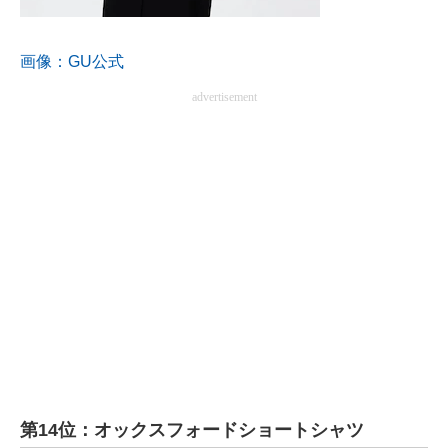
企業向けIT製品の総合サイト
画像：GU公式
IT製品の技術・比較・事例
advertisement
製造業のIT導入・活用を支援
モノづくり技術者専門サイト
エレクトロニクス専門サイト
電子設計の基本と応用
エネルギーの専門メディア
建設×テクノロジーの最前線
ちょっと気になるネットの話題
第14位：オックスフォードショートシャツ