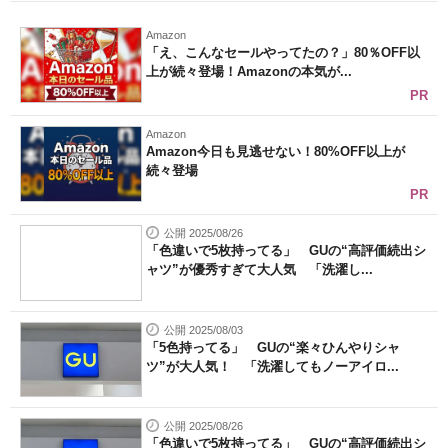
Amazon
「え、こんなセールやってたの？」80％OFF以
上が続々登場！Amazonの本気が...
PR
Amazon
Amazon今日も見逃せない！80%OFF以上が
続々登場
PR
公開 2025/08/26
「色違いで5枚持ってる」 GUの“高評価続出シ
ャツ”が優秀すぎて大人気 「洗濯し...
公開 2025/08/03
「5色持ってる」 GUの“楽々ひんやりシャ
ツ”が大人気！ 「洗濯してもノーアイロ...
公開 2025/08/26
「色違いで5枚持ってる」 GUの“高評価続出シ