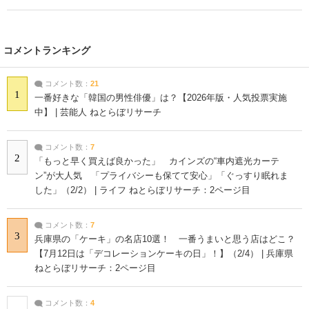
コメントランキング
コメント数：
21
1
一番好きな「韓国の男性俳優」は？【2026年版・人気投票実施
中】 | 芸能人 ねとらぼリサーチ
コメント数：
7
2
「もっと早く買えば良かった」 カインズの“車内遮光カーテ
ン”が大人気 「プライバシーも保てて安心」「ぐっすり眠れま
した」（2/2） | ライフ ねとらぼリサーチ：2ページ目
コメント数：
7
3
兵庫県の「ケーキ」の名店10選！ 一番うまいと思う店はどこ？
【7月12日は「デコレーションケーキの日」！】（2/4） | 兵庫県
ねとらぼリサーチ：2ページ目
コメント数：
4