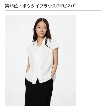
第15位：ボウタイブラウス(半袖)Z+E
ITの今と未来を見通す
スマホと通信の最新トレンド
進化するPCとデバイスの未来
好きが集まる 比べて選べる
ビジネスと働き方のヒント
AI活用のいまが分かる
企業ITのトレンドを詳説
経営リーダーのコミュニティ
マーケ×ITの今がよく分かる
ITエンジニア向け専門サイト