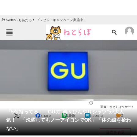
🎁 Switch 2もあたる！ プレゼントキャンペーン実施中！
ねとらぼメニュー
TOP
ニュース
エンタメ
クイズ
グルメ
地域
住まい
教育・育児
動物
リサーチ
ファッション
2025/08/03 19:40（公開）
画像：ねとらぼリサーチ
会員記事
「5色持ってる」 GUの“楽々ひんやりシャツ”が大人
X
Share
LINE
hatena
0
気！ 「洗濯してもノーアイロンでOK」「体の線を拾わ
メディア
ない」
目次を表示
注目記事を集めた総合ページ