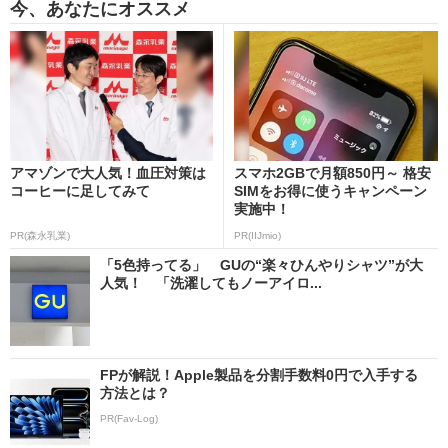
今、あなたにオススメ
アマゾンで大人気！血圧対策は
スマホ2GBで月額850円～ 格安
コーヒーに足してみて
SIMをお得に使うキャンペーン
実施中！
PR(森永乳業)
PR(IIJmio)
「5色持ってる」 GUの“楽々ひんやりシャツ”が大
人気！ 「洗濯してもノーアイロ...
FPが解説！Apple製品を分割手数料0円で入手する
方法とは？
PR(Fav-Log)