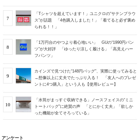
旅行でも活躍します
「Tシャツを超えています！」ユニクロの“サテンブラウ
7
ス”が話題 「4色購入しました！」「着てると必ず褒め
られる！！」
「1万円台のやつより着心地いい」 GUの“1990円パン
8
ツ”が大好評 「ゆったり涼しく履ける」「高見えハー
フパンツ」
カインズで見つけた“148円バッグ”、実際に使ってみると
9
→想像以上に丈夫でたっぷり入る！ 「友人へのプレゼ
ントに4つ購入」という人も【使用レビュー】
「水筒がまっすぐ収納できる」ノースフェイスの“ミニ
10
トートバッグ”に絶賛の声 「とにかく丈夫」「欲しか
った機能が全てそろっている」
アンケート