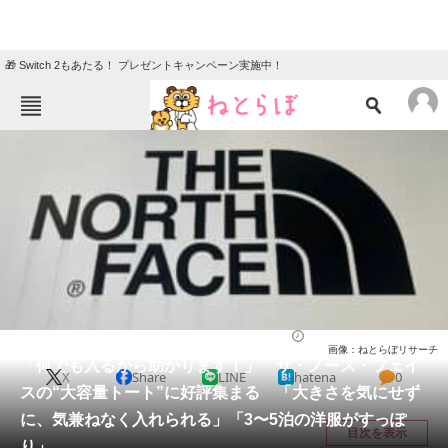
🎁 Switch 2もあたる！ プレゼントキャンペーン実施中！
ねとらぼメニュー
TOP
ニュース
エンタメ
クイズ
グルメ
地域
住まい
教育・育児
動物
リサーチ
バッグ
2025/08/04 16:00（公開）
画像：ねとらぼリサーチ
会員記事
「何でも入るから助かります！」 ザ・ノース・フェイ
X
Share
LINE
hatena
0
スの“大容量トート”に好評集まる 「大きさを気にせず
メディア
に、気兼ねなく入れられる」「3〜5泊の洋服がすっぽ
目次を表示
り」
注目記事を集めた総合ページ