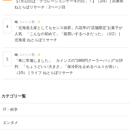
【7月12日は「デコレーションケーキの日」！】（2/4） | 兵庫県
ねとらぼリサーチ：2ページ目
コメント数：
5
4
「北海道土産としてもセンス抜群」六花亭の“店舗限定”お菓子が
人気 「こんなの初めて」「箱買いするべきだった」（1/2） |
北海道 ねとらぼリサーチ
コメント数：
4
5
「車に常備しました」 カインズの“1980円クーラーバッグ”が評
判 「ちょうどいい大きさ」「保冷剤を止めるベルトが良い」
（1/5） | ライフ ねとらぼリサーチ
カテゴリ一覧
IT・科学
エンタメ