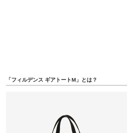
企業向けIT製品の総合サイト
IT製品の技術・比較・事例
製造業のIT導入・活用を支援
モノづくり技術者専門サイト
エレクトロニクス専門サイト
電子設計の基本と応用
「フィルデンス ギアトートM」とは？
エネルギーの専門メディア
建設×テクノロジーの最前線
ちょっと気になるネットの話題