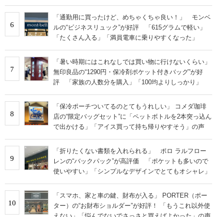
「通勤用に買ったけど、めちゃくちゃ良い！」 モンベ
6
ルの“ビジネスリュック”が好評 「615グラムで軽い」
「たくさん入る」「満員電車に乗りやすくなった」
「暑い時期にはこれなしでは買い物に行けないくらい」
7
無印良品の“1290円・保冷剤ポケット付きバッグ”が好
評 「家族の人数分を購入」「100均よりしっかり」
「保冷ポーチついてるのとてもうれしい」 コメダ珈琲
8
店の“限定バッグセット”に「ペットボトルを2本突っ込ん
で出かける」「アイス買って持ち帰りやすそう」の声
「折りたくない書類を入れられる」 ポロ ラルフロー
9
レンの“バックパック”が高評価 「ポケットも多いので
使いやすい」「シンプルなデザインでとてもオシャレ」
「スマホ、家と車の鍵、財布が入る」 PORTER（ポー
10
ター）の“お財布ショルダー”が好評！ 「もうこれ以外使
えない」「悩んでないでさっさと買えばよかった」の声