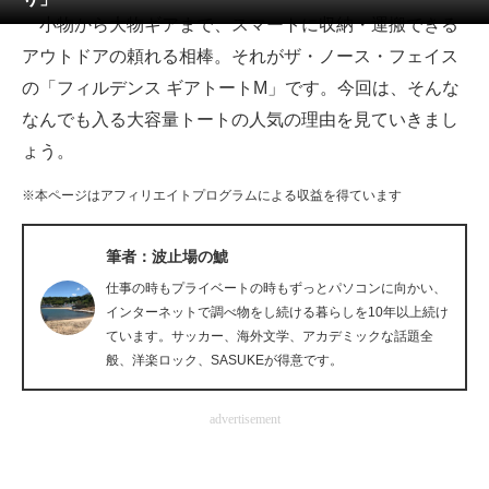
小物から大物ギアまで、スマートに収納・運搬できる
ITの今と未来を見通す
アウトドアの頼れる相棒。それがザ・ノース・フェイス
の「フィルデンス ギアトートM」です。今回は、そんな
スマホと通信の最新トレンド
なんでも入る大容量トートの人気の理由を見ていきまし
進化するPCとデバイスの未来
ょう。
好きが集まる 比べて選べる
※本ページはアフィリエイトプログラムによる収益を得ています
ビジネスと働き方のヒント
筆者：波止場の鯱
AI活用のいまが分かる
仕事の時もプライベートの時もずっとパソコンに向かい、
インターネットで調べ物をし続ける暮らしを10年以上続け
企業ITのトレンドを詳説
ています。サッカー、海外文学、アカデミックな話題全
般、洋楽ロック、SASUKEが得意です。
経営リーダーのコミュニティ
advertisement
マーケ×ITの今がよく分かる
ITエンジニア向け専門サイト