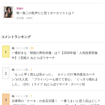
実施中
唯一無二の歌声だと思うボーカリストは？
回答数：8084
コメントランキング
コメント数：
21
1
一番好きな「韓国の男性俳優」は？【2026年版・人気投票実施
中】 | 芸能人 ねとらぼリサーチ
コメント数：
7
2
「もっと早く買えば良かった」 カインズの“車内遮光カーテ
ン”が大人気 「プライバシーも保てて安心」「ぐっすり眠れま
した」（2/2） | ライフ ねとらぼリサーチ：2ページ目
コメント数：
7
3
兵庫県の「ケーキ」の名店10選！ 一番うまいと思う店はどこ？