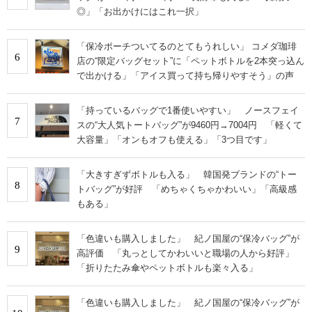
◎」「お出かけにはこれ一択」
「保冷ポーチついてるのとてもうれしい」 コメダ珈琲
6
店の“限定バッグセット”に「ペットボトルを2本突っ込ん
で出かける」「アイス買って持ち帰りやすそう」の声
「持っているバッグで1番使いやすい」 ノースフェイ
7
スの“大人気トートバッグ”が9460円→7004円 「軽くて
大容量」「オンもオフも使える」「3つ目です」
「大きすぎずボトルも入る」 韓国発ブランドの“トー
8
トバッグ”が好評 「めちゃくちゃかわいい」「高級感
もある」
「色違いも購入しました」 紀ノ国屋の“保冷バッグ”が
9
高評価 「丸っとしてかわいいと職場の人から好評」
「折りたたみ傘やペットボトルも楽々入る」
「色違いも購入しました」 紀ノ国屋の“保冷バッグ”が