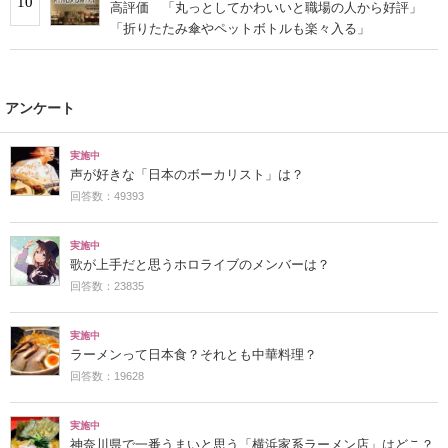
10
高評価 「丸っとしてかわいいと職場の人から好評」
「折りたたみ傘やペットボトルも楽々入る」
アンケート
実施中
声が好きな「日本のボーカリスト」は？
回答数：49393
実施中
歌が上手だと思うホロライブのメンバーは？
回答数：23835
実施中
ラーメンって日本食？それとも中華料理？
回答数：19628
実施中
神奈川県で一番うまいと思う「横浜家系ラーメン店」はどこ？