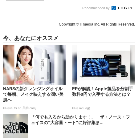
Recommended by
Copyright © ITmedia Inc. All Rights Reserved.
今、あなたにオススメ
NARSの新クレンジングオイル
FPが解説！Apple製品を分割手
で毎朝、メイク映えする潤い美
数料0円で入手する方法とは？
肌へ
PR(NARS on 美的.com)
PR(Fav-Log)
「何でも入るから助かります！」 ザ・ノース・フ
ェイスの“大容量トート”に好評集ま...