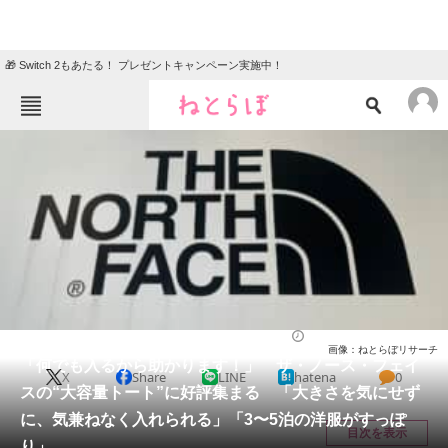
🎁 Switch 2もあたる！ プレゼントキャンペーン実施中！
ねとらぼメニュー
TOP
ニュース
エンタメ
クイズ
グルメ
地域
住まい
教育・育児
動物
リサーチ
バッグ
2025/08/04 16:00（公開）
画像：ねとらぼリサーチ
会員記事
「何でも入るから助かります！」 ザ・ノース・フェイ
X
Share
LINE
hatena
0
スの“大容量トート”に好評集まる 「大きさを気にせず
メディア
に、気兼ねなく入れられる」「3〜5泊の洋服がすっぽ
目次を表示
り」
注目記事を集めた総合ページ