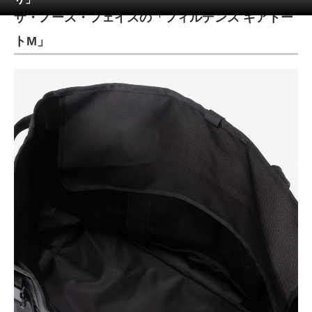
ザ・ノース・フェイスの「フィルデンス ギアトー
ITの今と未来を見通す
トM」
スマホと通信の最新トレンド
進化するPCとデバイスの未来
好きが集まる 比べて選べる
ビジネスと働き方のヒント
AI活用のいまが分かる
企業ITのトレンドを詳説
経営リーダーのコミュニティ
マーケ×ITの今がよく分かる
ITエンジニア向け専門サイト