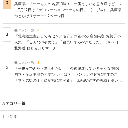
3
兵庫県の「ケーキ」の名店10選！ 一番うまいと思う店はどこ？
【7月12日は「デコレーションケーキの日」！】（2/4） | 兵庫県
ねとらぼリサーチ：2ページ目
コメント数：
5
4
「北海道土産としてもセンス抜群」六花亭の“店舗限定”お菓子が
人気 「こんなの初めて」「箱買いするべきだった」（1/2） |
北海道 ねとらぼリサーチ
コメント数：
3
5
「子供ができたら通わせたい」 今後発展していきそうな“関関
同立・産近甲龍の大学”といえば？ ランキング1位に学生の声
「学問の街のように多様に学べる」「就職や進学の実績も高い」
| 大学 ねとらぼリサーチ
カテゴリ一覧
IT・科学