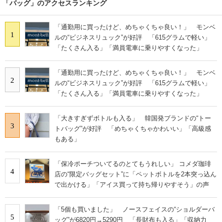
「バッグ」のアクセスランキング
「通勤用に買ったけど、めちゃくちゃ良い！」 モンベ
1
ルの“ビジネスリュック”が好評 「615グラムで軽い」
「たくさん入る」「満員電車に乗りやすくなった」
「通勤用に買ったけど、めちゃくちゃ良い！」 モンベ
2
ルの“ビジネスリュック”が好評 「615グラムで軽い」
「たくさん入る」「満員電車に乗りやすくなった」
「大きすぎずボトルも入る」 韓国発ブランドの“トー
3
トバッグ”が好評 「めちゃくちゃかわいい」「高級感
もある」
「保冷ポーチついてるのとてもうれしい」 コメダ珈琲
4
店の“限定バッグセット”に「ペットボトルを2本突っ込ん
で出かける」「アイス買って持ち帰りやすそう」の声
「5個も買いました」 ノースフェイスの“ショルダーバ
5
ッグ”が6820円→5290円 「長財布も入る」「収納力